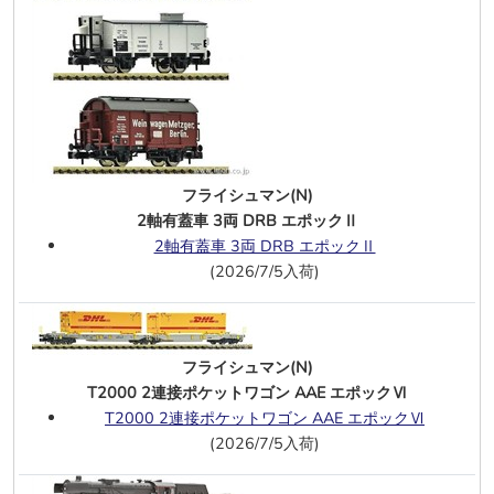
阪神1000系(阪神電車X桃園メトロ連携
記念ラッピング列車)6両
阪神1000系(増結用先頭車2両 M無)
小田急8000形(8066編成)+クヤ31形 5
両
小田急 クヤ31形 M無
フライシュマン（N)
フライシュマン(N)
120 001-3 DB エポックⅣ
、
DCC・サ
2軸有蓋車 3両 DRB エポックⅡ
ウンド仕様
2軸有蓋車 3両 DRB エポックⅡ
120 105-2 DBAG エポックⅥ
、
(2026/7/5入荷)
DCC・サウンド仕様
7/15
KATO(N)
クルーズトレイン「ななつ星 in九州」 8
フライシュマン(N)
両
T2000 2連接ポケットワゴン AAE エポックⅥ
T2000 2連接ポケットワゴン AAE エポックⅥ
7/12
フライシュマン(N)
(2026/7/5入荷)
無蓋車 3両 DR エポックⅣ
6660172 SKW Piesteritz ホッパー車 3