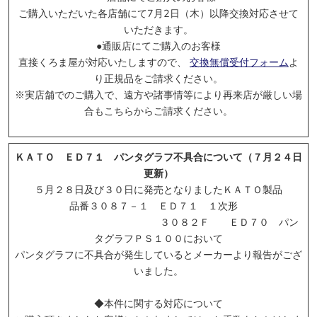
* クリックするとポップアップします
ご購入いただいた各店舗にて7月2日（木）以降交換対応させて
いただきます。
5/11受付開始:
ポポンデッタ
●通販店にてご購入のお客様
直接くろま屋が対応いたしますので、
交換無償受付フォーム
よ
り正規品をご請求ください。
※実店舗でのご購⼊で、遠⽅や諸事情等により再来店が厳しい場
合もこちらからご請求ください。
ＫＡＴＯ ＥＤ７１ パンタグラフ不具合について（７月２４日
更新）
５月２８日及び３０日に発売となりましたＫＡＴＯ製品
品番３０８７－１ ＥＤ７１ １次形
３０８２Ｆ ＥＤ７０ パン
タグラフＰＳ１００において
パンタグラフに不具合が発生しているとメーカーより報告がござ
いました。
* クリックするとポップアップします
◆本件に関する対応について
5/7受付開始:
グリーンマックス