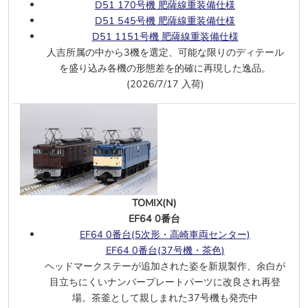
D51 170号機 肥薩線重装備仕様
D51 545号機 肥薩線重装備仕様
TOMIX(J)
D51 1151号機 肥薩線重装備仕様
EF510 500番台 北斗星色
、
PS仕様
人吉所属の中から3機を選定、可能な限りのディテール
EF510 500番台 カシオペア色
、
PS仕
を盛り込み各機の形態差を的確に再現した逸品。
様
(2026/7/17 入荷)
7/28
KATO(N)
キハ52 一般色 M付
、
M無
キハ52 首都圏色 M付
、
M無
DE10 JR九州仕様
Greenbrier Tank 8 Car Set, GBRX
SetA
、
SetB
SD70ACe UP #8962
、
#8983
TOMIX(N)
EF64 0番台
グリーンマックス(N)
EF64 0番台(5次形・高崎車両センター)
キハ143形(156+157) 2両
EF64 0番台(37号機・茶色)
キハ141／142形 2両M付
、
M無
ヘッドマークステーが追加された姿を新規製作、余白が
京急600形(更新車・KEIKYU BLUE SKY
目立ちにくいナンバープレートパーツに改良され再登
TRAIN・20周年記念装備)8両
場。茶釜として親しまれた37号機も発売中