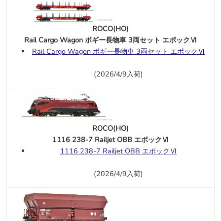
ウンド仕様
T478 2079 CSD エポックⅣ
、
DCC・
サウンド仕様
ROCO(HO)
234 399-4 DBAG エポックⅣ－Ⅵ
、
Rail Cargo Wagon ボギー長物車 3両セット エポックⅥ
DCC・サウンド仕様
Rail Cargo Wagon ボギー長物車 3両セット エポックⅥ
141 152-9 DB エポックⅣーⅤ
、
DCC・サウンド仕様
(2026/4/9入荷)
120 144-1 DR エポックⅣ DCC・サウ
ンド
6/5
マイクロエース(N)
EH10-26 量産機 吹田第二機関区
ROCO(HO)
EH10-51 模型フィルター試験機 吹田第
1116 238-7 Railjet OBB エポックⅥ
二機関区
1116 238-7 Railjet OBB エポックⅥ
DE10-1719 JR貨物更新色(苗穂タイプ)
DE10-1583 入換機色(紫)門司機関区
(2026/4/9入荷)
121系 前面警戒色 4両
121系 ドアスイッチ付 4両
E501系 K704編成 登場時 10両
、
K751編成 登場時 5両