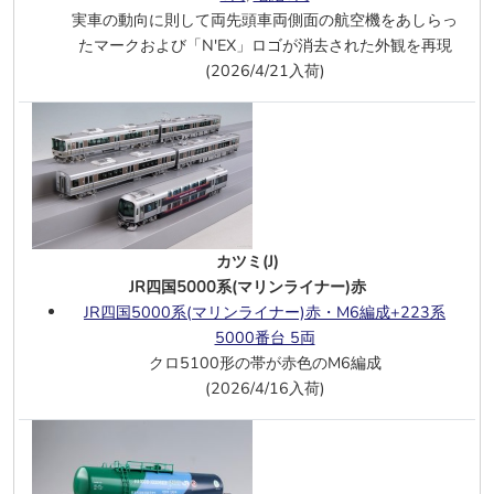
青い森鉄道 青い森703系 2両M付
実車の動向に則して両先頭車両側面の航空機をあしらっ
たマークおよび「N'EX」ロゴが消去された外観を再現
FAB(J)
(2026/4/21入荷)
タキ9050 9055(本州)
6/22
U-TRAINS(J)
入荷しました
キハ28形8個ベンチレーター 冷房改造
車 A寒地C2 M無
,
B寒地C2 M無
6/20
エンドウ(J)
入荷しました
500系新幹線 V編成8両 JR西日本 山陽
カツミ(J)
新幹線
JR四国5000系(マリンライナー)赤
JR四国5000系(マリンライナー)赤・M6編成+223系
6/19
ムサシノモデル(J)
5000番台 5両
EF15 93号機 高崎第二
クロ5100形の帯が赤色のM6編成
EF13 7号機 立川
(2026/4/16入荷)
EF15 143号機 長岡
6/18
TOMIX(N)
DD51 1000番台 (JR西日本仕様 クーラ
ー搭載車)