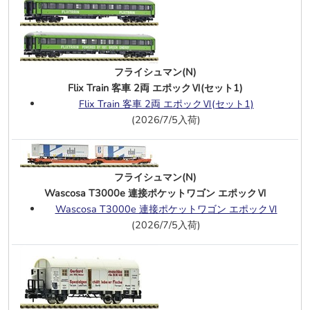
トラムウェイ(J)
スユニ60 (魚腹台枠・1～20) ぶどう色
1号
、
ぶどう色2号
マニ60-200代 (魚腹台枠・寒地向 )ぶど
う色1号
、
ぶどう色2号
フライシュマン(N)
オハニ36 (ぶどう色1号・客車最後尾用
Flix Train 客車 2両 エポックⅥ(セット1)
列車名札付)
Flix Train 客車 2両 エポックⅥ(セット1)
スユニ61 (TR23台車)
(2026/7/5入荷)
オハニ61 (昭和26年度予算)ぶどう色1
号
、
ぶどう色2号
オハユニ61( 初期タイプ、～105) ぶど
フライシュマン(N)
う色1号
、
ぶどう色2号
Wascosa T3000e 連接ポケットワゴン エポックⅥ
オエ61(オハユニ61改造タイプ)
Wascosa T3000e 連接ポケットワゴン エポックⅥ
マニ61-200代 (魚腹台枠)
(2026/7/5入荷)
7/16
TOMIX(N)
コキ105(コンテナなし)2両
コキ110(コンテナなし)5両
グリーンマックス(N)