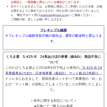
る商品と、一部画像と異なっている場合がございます。
当サイトにおきましては、お客様に満足してご利用いただける様、正確
を期するように努めておりますが、何かお気づきの点がございました
ら、 弊社サポート窓口(
webshop@imon.co.jp
)へご連絡ください。
ご理解の程、宜しくお願い申し上げます。
* クリックするとポップアップします
フレキシブル線路
5/22受付開始:
マイクロエース
※フレキシブル線路等長尺物の場合は、通常の配送料と異なりま
す。
* クリックするとポップアップします
くろま屋 S-425-B 24系あけぼの車番（銀&白） 商品不良に
ついて
5/13受付開始:
TOMIX
このたびくろま屋より2026年6⽉下旬より発売の
「S-425-B 24
系⻘森⾞あけぼの・⽇本海⾞番（銀&⽩） マット銀.⽩2⾊刷り」
インレタにおきまして、初回生産ロットすべて⾞番⾊の「⽩」お
よび「マット銀」が反転してしまっていることが判明いたしまし
た。
＜本件に関する対応について＞
●店舗にてご購入のお客様