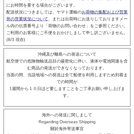
にお時間を要する場合がございます。
配送状況につきましては、ヤマト運輸の
お荷物の集配および営業
所の営業状況について
、または出荷時にお送りしておりますメー
ル内の伝票番号より「荷物のお問い合わせ」をご参照ください。
ご利用のお客様にご不便をおかけしまして申し訳ございません。
(8/3 現在)
* クリックするとポップアップします
沖縄及び離島への発送について
航空便での危険物輸送品目の厳密化に伴い、液体や電池関連を含
6/26受付開始:
マイクロエース
む商品の発送ができなくなっております。
当面の間、当該地域への発送は全て船便を利用しますため到着ま
での時間が
1週間から１０日ほど要しますことをご了承お願い申し上げま
* クリックするとポップアップします
す。
6/11受付開始:
TOMIX
海外への発送に関しまして
Regarding Overseas Shipping
關於海外寄送事宜