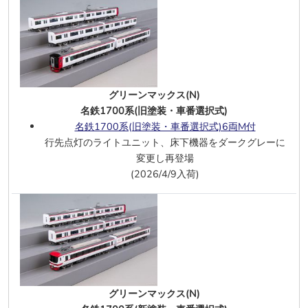
両
、
増結3両
KATO(J)
DD51 北斗星色
PLUM(J)
209系 南武線 6両
グリーンマックス(N)
名鉄1700系(旧塗装・車番選択式)
6/12
トラムウェイ(J)
名鉄1700系(旧塗装・車番選択式)6両M付
14系500番台座席車 基本A3両
、
基本
行先点灯のライトユニット、床下機器をダークグレーに
B2両
変更し再登場
14系オハ14 500番台 単品
(2026/4/9入荷)
カツミ(J)
東武8000型 原形・新製冷房車 基本4両
A
東武8000型 原型・新製冷房車 6両セッ
ト
6/11
TOMIX(N)
グリーンマックス(N)
小田急ロマンスカー50000形VSE 10両