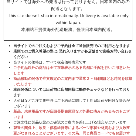
当サイトでは海外への発送は行っておりません。日本国内のみの
配送となります。
This site doesn’t ship internationally. Delivery is available only
within Japan.
* クリックするとポップアップします
本網站不提供海外配送服務。僅限日本國內配送。
6/10受付開始:
グリーンマックス
当サイトでのご注文およびご予約は全て通信販売でのご利用となります
店頭でのご購入希望の際は､恐れ入りますが各店舗まで直接お問い合わせ
ください
当サイトの価格は、すべて税込価格表示です
ご予約品以外の商品は全て在庫表示のある店舗に手配を行いご用意いた
します
商品移動の関係で注文確定のご案内まで通常２～5日間ほどお時間を頂戴
いたします
車両関係については出荷前に店舗同様に動作チェックなどを行っており
* クリックするとポップアップします
ます
入荷日などご注文集中時はご予約品に関しても即日出荷が困難な場合が
ございます
6/5受付開始:
KATO
新品、未使用品ですが店頭長期在庫品など外装に痛みがあるものもござ
います
ご注文後に製品状態のご確認のご案内を差し上げる場合がございます
製造の関係上、改良・価格維持等によるパーツ形状や材質および入数変
更がなされることがございます。その為、同じ商品コードでもお届けす