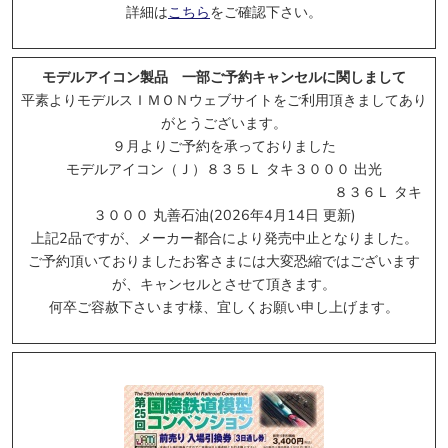
詳細は
こちら
をご確認下さい。
モデルアイコン製品 一部ご予約キャンセルに関しまして
* クリックするとポップアップします
平素よりモデルスＩＭＯＮウェブサイトをご利用頂きましてあり
がとうございます。
4/9受付開始:
TOMIX
９月よりご予約を承っておりました
モデルアイコン（Ｊ）８３５Ｌ タキ３０００ 出光
８３６Ｌ タキ
３０００ 丸善石油(2026年4月14日 更新)
* クリックするとポップアップします
上記2品ですが、メーカー都合により発売中止となりました。
ご予約頂いておりましたお客さまには大変恐縮ではございます
4/8受付開始:
グリーンマックス
が、キャンセルとさせて頂きます。
何卒ご容赦下さいます様、宜しくお願い申し上げます。