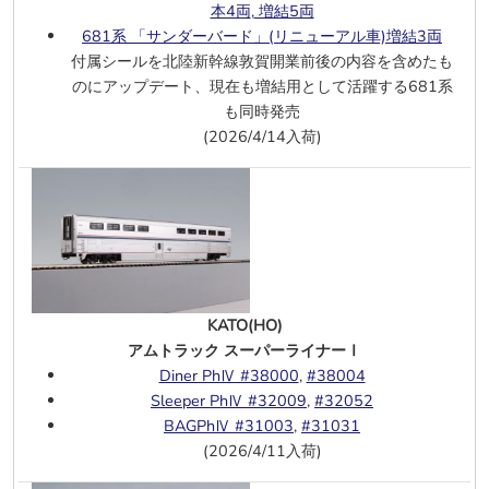
ウンド仕様
本4両
,
増結5両
D.445 XMPR色 エポックⅤ
、
DCC・サ
681系 「サンダーバード」(リニューアル車)増結3両
ウンド仕様
付属シールを北陸新幹線敦賀開業前後の内容を含めたも
132 089-4 DR エポックⅣ
、
DCC・サ
のにアップデート、現在も増結用として活躍する681系
ウンド仕様
も同時発売
232 573-6 DB Cargo エポックⅤ-Ⅵ
、
(2026/4/14入荷)
DCC・サウンド仕様Ⅴ
750 003-6 DB AG エポックⅤ
TEE Rembrandt 客車3両セット DB エ
ポックⅣ
ICE客車 Wawel 4両セット エポックⅥ
AKE Rheingold 客車3両 セット1／2 エ
ポックⅥ
、
2／2
KATO(HO)
2軸タンク車 Agip 2両 FS エポックⅣ
アムトラック スーパーライナーⅠ
2軸タンク車 AGA 2両 エポックⅣ
Diner PhⅣ #38000
,
#38004
2軸タンク車 Saltra 2両 RENFE エポッ
Sleeper PhⅣ #32009
,
#32052
クⅣーⅤ
BAGPhⅣ #31003
,
#31031
6/16
KATO(N)
(2026/4/11入荷)
289系【こうのとり・きのさき】 基本4