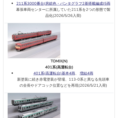
211系3000番台(房総色・パンタグラフ2基搭載編成)5両
Flix Train 客車 2両 エポックⅥ(セット
幕張車両センターに所属していた211系を2つの形態で製
1)
品化(2026/5/26入荷)
Wascosa T3000e 連接ポケットワゴン
エポックⅥ
2軸有蓋車 3両 DRB エポックⅡ
T2000 2連接ポケットワゴン AAE エポ
ックⅥ
150Y SNCF エポックⅢ
52 5365 DR エポックⅢ
BB7290 SNCF エポックⅣ
、
DCC・サ
TOMIX(N)
ウンド
401系(高運転台)
401系(高運転台)基本4両
、
増結4両
7/3
KATO(N)
新塗装に続き赤電塗装が登場、113-0系と異なる先頭車
24系25形【瀬戸・あさかぜ】基本7
の全長やドアコック位置などを再現(2026/5/21入荷)
両
、
増結6両
6/30
KATO(N)
883系【ソニック】30周年記念ラッピ
ング 7両
883系【ソニック】リニューアル車(1次