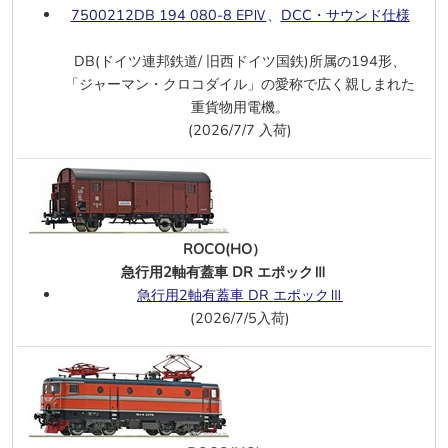
キハ400系急行〔利尻〕 5両
7500212DB 194 080-8 EPⅣ
、
DCC・サウンド仕様
キハ56 200 形(T)
、
キハ27 200 形(T)
DB(ドイツ連邦鉄道/ 旧西ドイツ国鉄)所属の194形、
ROCO(HO)
「ジャーマン・クロコダイル」の愛称で広く親しまれた
193 718-4 MRCE エポックⅥ
重貨物用電機。
T3000e 2連接ポケットワゴン DB AG
(2026/7/7 入荷)
エポックⅥ
、
WASCOSA エポックⅥ
フライシュマン(N)
92.5-10 (92 739) DB エポックⅢーⅣ
ROCO(HO）
7/23
グリーンマックス(N)
急行用2軸有蓋車 DR エポックⅢ
京王1000系 (レインボーラッピング・
急行用2軸有蓋車 DR エポックⅢ
自動運転対応車) 5両M付
(2026/7/5入荷)
東急1000系(きになる電車) 3両
東急1000系(東横線・強化型スカート)8
両
九州817系1500番台 (鹿児島車) 2両M
付
、
2両M無