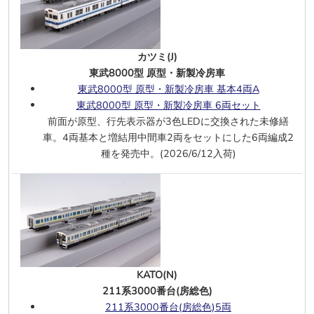
ROCO(Hoe)
2095.13 OBB エポックⅢ DCC・サウ
カツミ(J)
ンド
東武8000型 原型・新製冷房車
東武8000型 原型・新製冷房車 基本4両A
フライシュマン(N)
東武8000型 原型・新製冷房車 6両セット
車運車 2両 DDm タルキス色 DB エポッ
前面が原型、行先表示器が3色LEDに交換された未修繕
クⅣ
車。4両基本と増結用中間車2両をセットにした6両編成2
車運車 2両 DDm 緑 DB エポックⅣ
種を発売中。(2026/6/12入荷)
T3000e 2連節ポケットワゴン HUPAC
エポックⅥ
7/5
ROCO(HO)
急行用2軸有蓋車 DR エポックⅢ
RC4 1173 SJ エポックⅣ
193 568-3 特別塗装 エポックⅥ
、
DCC・サウンド
KATO(N)
Plan V 近郊型電車 2両 NS エポックⅣ
211系3000番台(房総色)
211系3000番台(房総色)5両
フライシュマン(N)