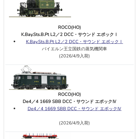
オープンデッキ2軸客車 2両 OBB エポ
ックⅢ
2軸ダブルルーフ郵便・荷物合造車 PKP
エポックⅣ
ROCO(HO)
1等・荷物ダブルデッカー客車 SBB エ
K.Bay.Sts.B.Pt L2／2 DCC・サウンド エポックⅠ
ポックⅤーⅥ
K.Bay.Sts.B.Pt L2／2 DCC・サウンド エポックⅠ
2等ダブルデッカー客車2両 エポックⅤ
バイエルン王立国鉄の蒸気機関車
ーⅥ セット2
(2026/4/9入荷)
RCW 2連接ボギーポケットワゴン OBB
エポックⅥ
2軸無蓋車 3両 OBB エポックⅢーⅣ
ボギーホッパー車 DR エポックⅣ
Cargo ウイング扉2軸無蓋車 3両 PKP
ROCO(HO)
エポックⅤ－Ⅵ
De4／4 1669 SBB DCC・サウンド エポックⅣ
2軸ホッパー車3両(戦時仕様) DRB エポ
De4／4 1669 SBB DCC・サウンド エポックⅣ
ックⅡ
2軸無蓋車2両 DB エポックⅢ
(2026/4/9入荷)
2軸ホッパー車 3両 DB エポックⅣ
118 158-5 DR エポックⅣ
、
DCC・サ