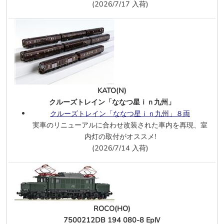
(2026/7/17 入荷)
7/25
カツミ(J)
小田急1000形 未更新・地下鉄対応車
シングルアームパンタ 4両
ROCO(HO)
IC2000 ダブルデッカー 2等車2両 エポ
ックⅤーⅥ
Holcim ボギーサイロ車 2両 エポックⅥ
KATO(N)
AAE コンテナ車 エポックⅥ
クルーズトレイン「ななつ星ｉｎ九州」
ボギーサイロ車 CSD 2両 エポックⅣ
クルーズトレイン「ななつ星ｉｎ九州」８両
ボギーサイロ車 CD 2両 エポックⅤ
実車のリニューアルに合わせ改装された車内を再現、室
GATX コンテナ車 エポックⅥ
内灯の取付がオススメ!
2軸有蓋車 DB エポックⅢ
(2026/7/14 入荷)
2軸有蓋車 DR エポックⅣ
140 423-5 DB AG エポックⅤ
、
DCC・サウンド仕様
263 010-1 ZSSK エポックⅤーⅥ
DCC・サウンド
ROCO(HO)
7/24
TOMIX(N)
7500212DB 194 080-8 EpⅣ