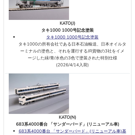
グリーンマックス(N)
名鉄9500系(6次車）基本4両
、
増結4
KATO(J)
両
タキ1000 1000号記念塗装
名鉄9100系(5次車）基本2両
、
増結2
タキ1000 1000号記念塗装
両
タキ1000の所有会社である日本石油輸送、日本オイルタ
ーミナルの塗色と、それを運行するJR貨物の3社をイメ
ポポンデッタ(N)
ージした緑/青/水色の3色で塗装された特別仕様
阪神5700系
(2026/4/14入荷)
阪神5700系(側面上部車番付）4両
阪神5700系5701編成 ブルーリボン賞
受賞ラッピング 4両
6/16
アーノルド(N)
103 233-3 DB AG エポックⅤ
、
DCC・サウンド仕様
BR403 ICE3 8両セット 最高速度記録
KATO(N)
達成車エポックⅥ
683系4000番台 「サンダーバード」(リニューアル車)
103 225-6 DB エポックⅣ
、
DCC・サ
683系4000番台 「サンダーバード」(リニューアル車)基