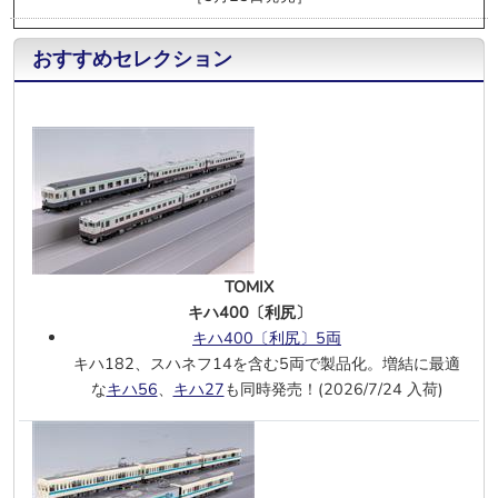
8/7
マイクロエース(N)
入荷しました
キハ48形 「リゾートうみねこ」 3両
おすすめセレクション
キハ48形 「みのり」 3両
近鉄23000系 伊勢志摩ライナー 白色ヘ
ッドライト 赤編成 6両
近鉄23000系 伊勢志摩ライナー 白色ヘ
ッドライト 黄編成 6両
8/1
KATO(N)
キハ52 651 ヤマタノオロチ塗装タイプ
7/31
カツミ(J)
TOMIX
小田急1000形 未更新・地下鉄対応車
キハ400〔利尻〕
シングルアームパンタ 6両
キハ400〔利尻〕5両
キハ182、スハネフ14を含む5両で製品化。増結に最適
モデルアイコン(J)
な
キハ56
、
キハ27
も同時発売！(2026/7/24 入荷)
タキ3000 日本石油輸送スタイル
タキ3000 ゼネラル石油
タキ3000 日本石油
タキ3000 共同石油