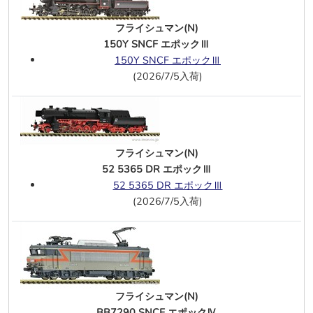
両 DBAG
182 573-6 MAV-START エポックⅥ
フライシュマン(N)
DCC・サウンド
150Y SNCF エポックⅢ
193 934-7 NS エポックⅥ DCC・サウ
150Y SNCF エポックⅢ
ンド
(2026/7/5入荷)
ROCO(HO)
IC2000 ダブルデッカー 2等制御車
SBB エポックⅤ－Ⅵ
DC913 ミュンスターランド 4両 エポッ
フライシュマン(N)
クⅣ
52 5365 DR エポックⅢ
52 5365 DR エポックⅢ
7/11
KATO(N)
(2026/7/5入荷)
GG1 Conrail Bicentennial #4800
GG1 Amtrak #906
GG1 Amtrak #926
7/9
グリーンマックス（Ｎ）
東武60000系(東武アーバンパークライ
フライシュマン(N)
ン)5両
BB7290 SNCF エポックⅣ