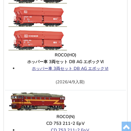
京王 7000系 復刻塗装 10両
西鉄 5000形 旧社紋 6両
6/3
トラムウェイ(J)
EF80 1次型客車用 庇なし
5/30
KATO(N)
三岐鉄道 5000系タイプ 3両
SD70M フラットラジエター UP #1616
ROCO(HO)
Abraham Lincoln
ホッパー車 3両セット DB AG エポックⅥ
SD70Ace UP "The Sprit"
ホッパー車 3両セット DB AG エポックⅥ
アムトラック F40PH ディッチライト＆
スーパーライナー PhⅢ 4両
(2026/4/9入荷)
アムトラック スーパーライナー PhⅢ 6
両
F40PH ディッチライト無 アムトラック
フェーズⅢ #350
、
#405
ROCO(N)
5/29
TOMIX(N)
CD 753 211ｰ2 EpⅤ
183系0番台(クハ183 0) 基本6両A
CD 753 211ｰ2 EpⅤ