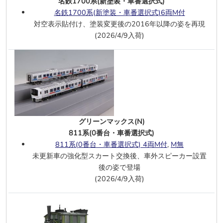
名鉄1700系(新塗装・車番選択式)
東武100系【スペーシア】登場時色6両
名鉄1700系(新塗装・車番選択式)6両M付
対空表示貼付け、塗装変更後の2016年以降の姿を再現
グリーンマックス(N)
(2026/4/9入荷)
近鉄6200系(南大阪線・6217編成)基本
4両
近鉄6200系(南大阪線・6215編成)増結
4両
近鉄6200系(南大阪線・6209編成)基本
3両
近鉄6200系(南大阪線・6211編成)増結
3両
グリーンマックス(N)
近鉄6820系(南大阪線・車番選択式)2両
811系(0番台・車番選択式)
近鉄6200系+6820系(南大阪線)5両
811系(0番台・車番選択式) 4両M付
,
M無
未更新車の強化型スカート交換後、車外スピーカー設置
6/10
フライッシュマン(N)
後の姿で登場
3軸ボギーホッパー車 3両 DB エポック
(2026/4/9入荷)
Ⅳ セット1
、
セット2
86 261 DRG エポックⅡ
ROCO(HO)