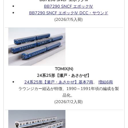
113系2000番台（40N体質改善車・
BB7290 SNCF エポックⅣ
B16編成・中国地域色）基本4両
BB7290 SNCF エポックⅣ DCC・サウンド
115系2000番台（40N体質改善車・広
(2026/7/5入荷)
島更新色）基本4両
、
増結4両
ROCO(HO)
RCW／VTG ボギー長物車 OBB エポッ
クⅥ
7/7
ROCO(HO)
1等ダブルデッカー客車 2両 SBB エポ
TOMIX(N)
ックⅤ－Ⅵ
24系25形【瀬戸・あさかぜ】
CD Cargo コンテナ車 エポックⅥ
24系25形【瀬戸・あさかぜ】基本7両
、
増結6両
CD Cargo 幌張りボギー貨車 2両 エポ
ラウンジカー組込が特徴、1990～1991年頃の編成を製
ックⅥ
品化。
182 573-6 MAV-START エポックⅥ
(2026/7/2入荷)
263 010-1 ZSSK エポックⅤ－Ⅵ
193 934-7 NS エポックⅥ
194 080-8 DB エポックⅣ
、
194 080-
8 DB エポックⅣ DCC・サウンド