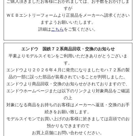
ご購入頂きましたお客様におかれましては、お手数をおかけしま
すが
ＷＥＢエントリーフォームより正規品をメーカーへ請求ください
ますようお願いいたします。
* クリックするとポップアップします
詳細は
こちら
をご覧ください。
5/1受付開始:
KATO
エンドウ 国鉄７２系商品回収・交換のお知らせ
平素よりモデルスイモンをご利用いただきありがとうございま
す。
エンドウより２０２６年４月に発売になりましたモハ７２系の製
品の一部に誤った部品が装着されていることが判明しました。
エンドウより商品回収・交換のお知らせがされておりますので、
エンドウホームページまたは以下のリンクより対象商品をご確認
の上
対象になる商品をお持ちのお客様はメーカーへ返送・交換のお手
続きをお願い致します。
* クリックするとポップアップします
モデルスイモンでお買い上げのお客様に於きましては店頭でのお
預かりもできますので
4/18受付開始:
マイクロエース
お買上店舗にお問い合わせください。