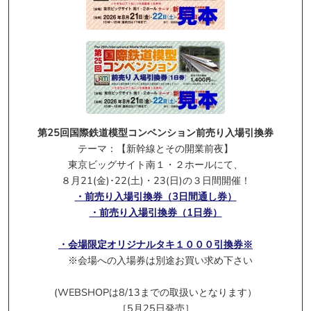
* クリックするとポップアップします
4/3受付開始:
KATO
第25回国際鉄道模型コンベンション前売り入場引換券
テーマ：【新幹線とその開業前夜】
東京ビッグサイト南１・２ホールにて、
８月21(金)･22(土)・23(日)の３日間開催！
・前売り入場引換券（3日間通し券）
・前売り入場引換券（1日券）
・会場限定オリジナルタキ１０００引換券※
※会場への入場券は別途お買い求め下さい
* クリックするとポップアップします
(WEBSHOPは8/13までの取扱いとなります）
［5月25日発売］