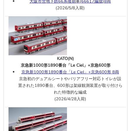
大阪市営地下鉄66系後期車(66617編成)8両
オハネ24 0形(白帯・青森車両センター)
(2026/5/8入荷)
増結用
オハネフ25 100形(金帯・青森車両セン
ター) 増結用
オハネ25 100形(金帯・青森車両センタ
ー) 増結用
EF64 (37号機・茶)
EF81(青森車両センター・双頭形連結器
KATO(N)
付)
京急新1000形1890番台「Le Ciel」+京急600形
キハ100形 (キハ100系復刻カラー)2両
京急新1000形1890番台「Le Ciel」+京急600形 8両
キハ100形(2次車)M付
、
M無
京急初のデュアルシートやバリアフリー対応トイレが設
のと鉄道 NT200形(POKEMON with
置された1890番台、600形は架線観測装置が取り付けら
YOU トレイン)
れた特徴的な編成
6/25
KATO(N)
(2026/4/28入荷)
東急8500系(分割編成)基本5両
,
増結5
両
グリーンマックス(N)