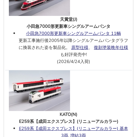
名鉄3100系1次車(新塗装・車番選択式)
基本2両
,
増結2両
秩父鉄道7500系 ラッピングトレイン
天賞堂(J)
「彩色兼備」3両
小田急7000形更新車シングルアームパンタ
秩父鉄道7500系(秩父三社トレイン)3両
小田急7000形更新車シングルアームパンタ 11輌
京急新1000形1890番台(すみっコぐら
更新工事施行後2005年以降シングルアームパンタグラフ
し10周年号)4両M付
,
4両M無
に換装された姿を製品化。
原型仕様
、
復刻塗装晩年仕様
西武9000系(多摩湖線・紺色・白ライ
も好評発売中!
ト)4両
(2026/4/24入荷)
西武9000系(多摩湖線・黄色・白ライ
ト)4両
125系 2次車(加古川線) 2両
,
M無単品
125系 3次車(小浜線) 2両
6/23
KATO(N)
EF65 1000 後期形(JR仕様 グレーHゴ
ム)
KATO(N)
EF66 0番後期ブルトレ牽引機
E259系【成田エクスプレス】(リニューアルカラー)
E657系＜E653系リバイバルカラー(青)
E259系【成田エクスプレス】(リニューアルカラー) 基本
＞10両M付
3両
,
増結3両