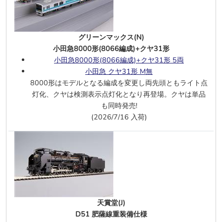
タキ3000 日本陸運産業
7/30
KATO(N)
伊豆急行2100系 リゾート21 7両
グリーンマックス(N)
小田急8000形(8066編成)+クヤ31形
エンドウ(J)
小田急8000形(8066編成)+クヤ31形 5両
80系300番台 東海道線 基本 4両A
、
中
小田急 クヤ31形 M無
間3両B
8000形はモデルとなる編成を変更し両先頭ともライト点
80系300番台 東海道線 準急東海 10両
灯化、クヤは検測表示点灯化となり再登場。クヤは単品
C
も同時発売!
80系300番台 中央西線 中央線 片側切
(2026/7/16 入荷)
妻先頭車 4両
80系300番台 中央西線 湘南顔 4両
7/29
TOMIX(N)
500系【のぞみ】基本4両
、
増結A 4
両
、
増結B 8両
タキ1000・43000(日本石油輸送)8両
天賞堂(J)
タキ243000(日本オイルターミナル・
D51 肥薩線重装備仕様
青)
、
(日本石油輸送・緑)