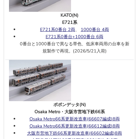
車)基本4両、
増結3両
オハ14 国鉄仕様
、
スハフ14 国鉄仕
KATO(N)
様
、
スハフ15 国鉄仕様
E721系
E721系0番台 2両
、
1000番台 4両
エンドウ(J)
E721系0番台+1000番台 6両
キハ65系 エーデル丹後 2両
、
エーデル
0番台と1000番台で異なる帯色、低床車両用の台車を新
鳥取 5両
規製作で再現。(2026/5/21入荷)
6/27
KATO(N)
阿武隈急行 AB900系タイプ(黄) 2両
エンドウ(J)
キハ65 一般色(M)
6/26
TOMIX(N)
ポポンデッタ(N)
225系100番台(びわこおおつ紫式部と
Osaka Metro・大阪市営地下鉄66系
れいん)6両
Osaka Metro66系更新改造車(66607編成)8両
24系【あけぼの】7両
Osaka Metro66系更新改造車(66612編成)8両
オハネフ24 0形(白帯・青森車両センタ
大阪市営地下鉄66系更新改造車(66602編成)8両
ー) 増結用