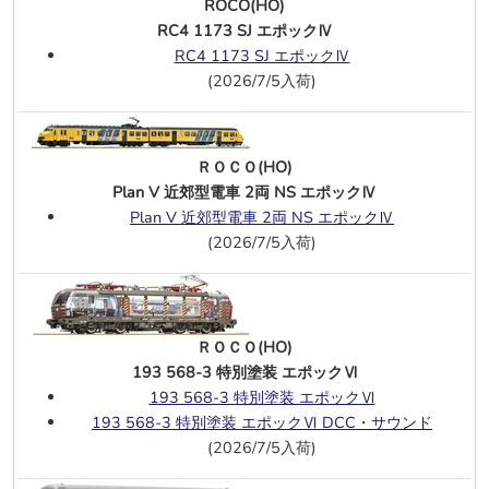
ROCO(HO)
7/17
TOMIX(N)
RC4 1173 SJ エポックⅣ
EF64 0番台(5次形・高崎車両センター)
RC4 1173 SJ エポックⅣ
(2026/7/5入荷)
津川洋行(N)
ワ60000形Aタイプ 縦板張／下側横板
張(初期・真空ブレーキ仕様)
ワ12746形(縦板張・真空ブレーキ仕様)
ＲＯＣＯ(HO)
ワ60000形Bタイプ 総縦板張／下側横
Plan V 近郊型電車 2両 NS エポックⅣ
板張(初期・真空ブレーキ仕様)
Plan V 近郊型電車 2両 NS エポックⅣ
ワ60000形Bタイプ 総縦板張／下側横
(2026/7/5入荷)
板張(後期・空制仕様)
ワ60000形Aタイプ 縦板張／下側横板
張(後期・空制仕様)
ＲＯＣＯ(HO)
天賞堂(J)
193 568-3 特別塗装 エポックⅥ
D51 170号機 肥薩線重装備仕様
193 568-3 特別塗装 エポックⅥ
D51 545号機 肥薩線重装備仕様
193 568-3 特別塗装 エポックⅥ DCC・サウンド
D51 1151号機 肥薩線重装備仕様
(2026/7/5入荷)