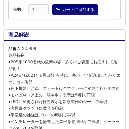
個数
カートに追加する
商品解説
品番Ａ２４６６
製品特長
●205系1000番代の最新の姿、多くのご要望にお応えして製
品化！
●A2464(2021年6月出荷)を基に、各パーツを追加したバリエ
ーション製品
●床下機器、台車、スカートは全てグレーに変更された後の姿
●モハ204ドア上の「弱冷車」表示は印刷で再現
●LEDに変更された行先表示を新規製作のシールで再現
●客用扉クツヅリに黄色を印刷
●車端部の補強はグレーの印刷で再現
●ベンチレーターを撤去した屋根を専用部品で再現、クーラー
はWAU709を取付