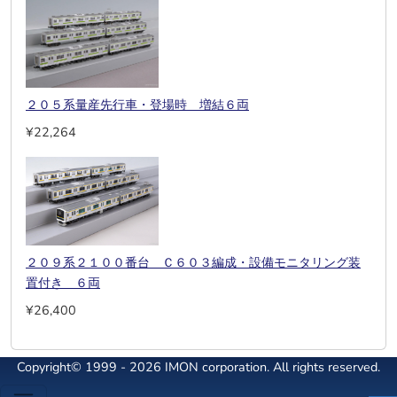
２０５系量産先行車・登場時 増結６両
¥22,264
２０９系２１００番台 Ｃ６０３編成・設備モニタリング装
置付き ６両
¥26,400
Copyright© 1999 - 2026 IMON corporation. All rights reserved.