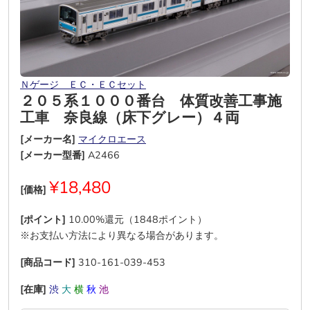
Ｎゲージ ＥＣ・ＥＣセット
２０５系１０００番台 体質改善工事施
工車 奈良線（床下グレー）４両
[メーカー名]
マイクロエース
[メーカー型番]
A2466
¥18,480
[価格]
[ポイント]
10.00%還元（1848ポイント）
※お支払い方法により異なる場合があります。
[商品コード]
310-161-039-453
[在庫]
渋
大
横
秋
池
―