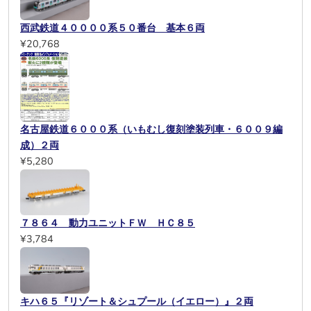
西武鉄道４００００系５０番台 基本６両
¥20,768
名古屋鉄道６０００系（いもむし復刻塗装列車・６００９編
成）２両
¥5,280
７８６４ 動力ユニットＦＷ ＨＣ８５
¥3,784
キハ６５『リゾート＆シュプール（イエロー）』２両