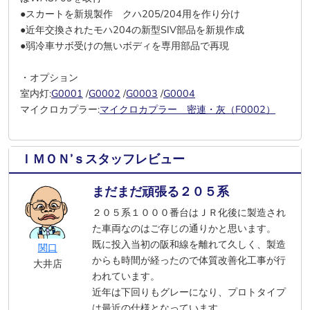
●スカートを新規製作 クハ205/204用を作り分け
●近年交換されたモハ204の新型SIV部品を新規作成
●弱冷車サボ受けの無いボディを専用部品で再現
・オプション
室内灯:
G0001
/
G0002
/
G0003
/
G0004
マイクロカプラー:
マイクロカプラー 密連・灰（F0002）
ＩＭＯＮ’ｓスタッフレビュー
まだまだ頑張る２０５系
２０５系１０００番台はＪＲ化後に製造され
た車両なのはご存じの通りかと思います。
既に投入当初の阪和線を離れて久しく、製造
関口
からも時間が経ったので体質改善化工事が行
大井店
われています。
近年は下回りもグレーになり、プロトタイプ
は最近の仕様となっています。