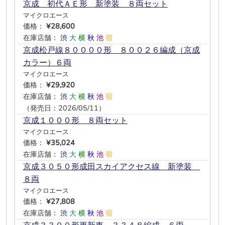
京成 初代ＡＥ形 新塗装 ８両セット
マイクロエース
価格：
¥28,600
在庫店舗：
渋
大
横
秋
池
宿
京成松戸線８００００形 ８００２６編成（京成
カラー）６両
マイクロエース
価格：
¥29,920
在庫店舗：
渋
大
横
秋
池
宿
（発売日：2026/05/11）
京成１０００形 ８両セット
マイクロエース
価格：
¥35,024
在庫店舗：
渋
大
横
秋
池
宿
京成３０５０形成田スカイアクセス線 新塗装
８両
マイクロエース
価格：
¥27,808
在庫店舗：
渋
大
横
秋
池
宿