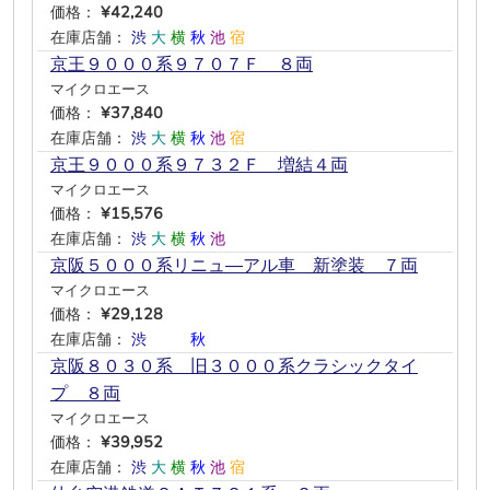
価格：
¥42,240
在庫店舗：
渋
大
横
秋
池
宿
京王９０００系９７０７Ｆ ８両
マイクロエース
価格：
¥37,840
在庫店舗：
渋
大
横
秋
池
宿
京王９０００系９７３２Ｆ 増結４両
マイクロエース
価格：
¥15,576
在庫店舗：
渋
大
横
秋
池
―
京阪５０００系リニュ―アル車 新塗装 ７両
マイクロエース
価格：
¥29,128
在庫店舗：
渋
―
―
秋
―
―
京阪８０３０系 旧３０００系クラシックタイ
プ ８両
マイクロエース
価格：
¥39,952
在庫店舗：
渋
大
横
秋
池
宿