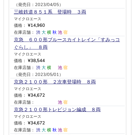
（発売日：2023/04/05）
三岐鉄道８５１系 登場時 ３両
マイクロエース
価格：
¥14,960
在庫店舗：
渋
大
横
秋
池
宿
京急 ６００形ブルースカイトレイン「すみっコ
ぐらし」 ８両
マイクロエース
価格：
¥38,544
在庫店舗：
渋
大
横
―
池
宿
（発売日：2023/05/01）
京急２１００形 ２次車登場時 ８両
マイクロエース
価格：
¥34,672
在庫店舗：
―
―
―
―
池
宿
京急２１００形トレビジョン編成 ８両
マイクロエース
価格：
¥34,672
在庫店舗：
渋
大
横
秋
池
宿