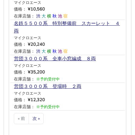
マイクロエース
価格：
¥10,560
在庫店舗：
渋
大
横
秋
池
宿
名鉄５５００系 特別整備前 スカーレット ４
両
マイクロエース
価格：
¥20,240
在庫店舗：
渋
大
横
秋
池
宿
営団３０００系 全車小窓編成 ８両
マイクロエース
価格：
¥35,200
在庫店舗：
※予約受付中
営団３０００系 登場時 ２両
マイクロエース
価格：
¥12,320
在庫店舗：
※予約受付中
« 前
次 »