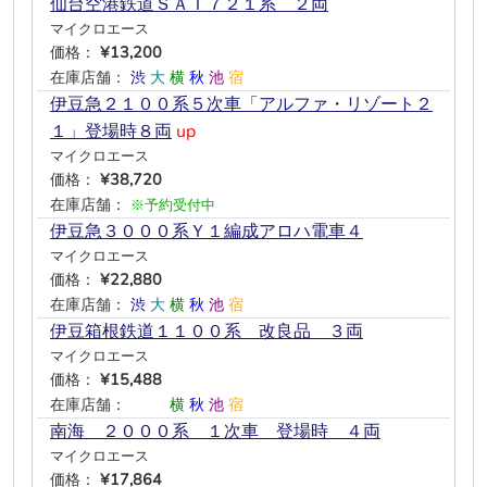
仙台空港鉄道ＳＡＴ７２１系 ２両
マイクロエース
価格：
¥13,200
在庫店舗：
渋
大
横
秋
池
宿
伊豆急２１００系５次車「アルファ・リゾート２
１」登場時８両
up
マイクロエース
価格：
¥38,720
在庫店舗：
※予約受付中
伊豆急３０００系Ｙ１編成アロハ電車４
マイクロエース
価格：
¥22,880
在庫店舗：
渋
大
横
秋
池
宿
伊豆箱根鉄道１１００系 改良品 ３両
マイクロエース
価格：
¥15,488
在庫店舗：
―
―
横
秋
池
宿
南海 ２０００系 １次車 登場時 ４両
マイクロエース
価格：
¥17,864