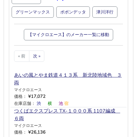
グリーンマックス
ポポンデッタ
津川洋行
【マイクロエース】のメーカー一覧に移動
« 前
次 »
あいの風とやま鉄道４１３系 新北陸地域色 ３
両
マイクロエース
価格：
¥17,072
在庫店舗：
渋
―
横
―
池
宿
つくばエクスプレス TX-１０００系 1107編成
６両
マイクロエース
価格：
¥26,136