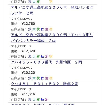
在庫店舗：
渋
大
横
―
―
宿
アルピコ交通上高地線３０００形 霜取パンタグ
ラフ付 ２両
マイクロエース
価格：
¥12,760
在庫店舗：
渋
大
横
秋
池
宿
アルピコ交通上高地線３０００形「モハ１０形リ
バイバルカラー編成」２両
マイクロエース
価格：
¥12,320
在庫店舗：
渋
大
横
秋
池
宿
クハ４５５－６００番代 九州地区 ２両
マイクロエース
価格：
¥10,120
在庫店舗：
渋
大
横
秋
池
宿
クハ４８１ ５０１＋５０２ 晩年２両
マイクロエース
価格：
¥11,616
在庫店舗：
渋
大
横
秋
池
―