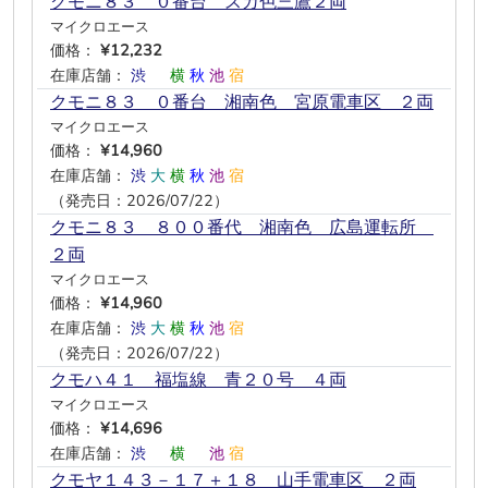
クモニ８３ ０番台 スカ色三鷹２両
マイクロエース
価格：
¥12,232
在庫店舗：
渋
―
横
秋
池
宿
クモニ８３ ０番台 湘南色 宮原電車区 ２両
マイクロエース
価格：
¥14,960
在庫店舗：
渋
大
横
秋
池
宿
（発売日：2026/07/22）
クモニ８３ ８００番代 湘南色 広島運転所
２両
マイクロエース
価格：
¥14,960
在庫店舗：
渋
大
横
秋
池
宿
（発売日：2026/07/22）
クモハ４１ 福塩線 青２０号 ４両
マイクロエース
価格：
¥14,696
在庫店舗：
渋
―
横
―
池
宿
クモヤ１４３－１７＋１８ 山手電車区 ２両