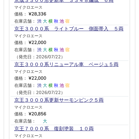
京成３３００形更新車 ３３４８編成 ６両
マイクロエース
価格：
¥28,336
在庫店舗：
渋
大
横
秋
池
宿
京王３０００系 ライトブルー 側面帯入 ５両
マイクロエース
価格：
¥22,000
在庫店舗：
渋
大
横
秋
池
宿
（発売日：2026/07/22）
京王３０００系リニューアル車 ベージュ５両
マイクロエース
価格：
¥22,000
在庫店舗：
渋
大
横
秋
池
宿
（発売日：2026/07/22）
京王３０００系更新サーモンピンク５両
マイクロエース
価格：
¥20,856
在庫店舗：
―
大
―
―
―
―
京王７０００系 復刻塗装 １０両
マイクロエース