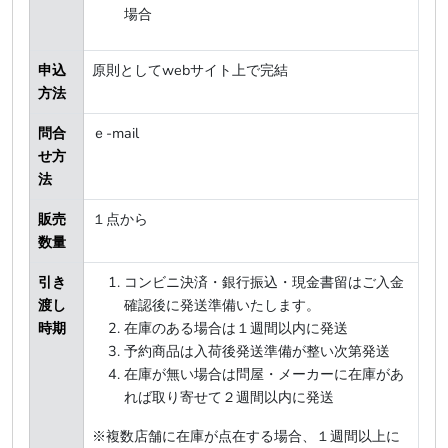
場合
申込
原則としてwebサイト上で完結
方法
問合
ｅ-mail
せ方
法
販売
１点から
数量
引き
コンビニ決済・銀行振込・現金書留はご入金
渡し
確認後に発送準備いたします。
時期
在庫のある場合は１週間以内に発送
予約商品は入荷後発送準備が整い次第発送
在庫が無い場合は問屋・メーカーに在庫があ
れば取り寄せて２週間以内に発送
※複数店舗に在庫が点在する場合、１週間以上に