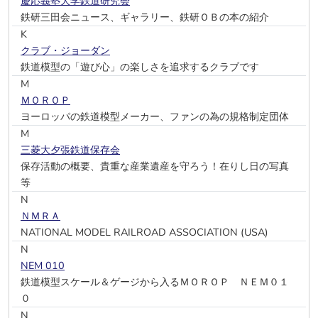
慶応義塾大学鉄道研究会
鉄研三田会ニュース、ギャラリー、鉄研ＯＢの本の紹介
K
クラブ・ジョーダン
鉄道模型の「遊び心」の楽しさを追求するクラブです
M
ＭＯＲＯＰ
ヨーロッパの鉄道模型メーカー、ファンの為の規格制定団体
M
三菱大夕張鉄道保存会
保存活動の概要、貴重な産業遺産を守ろう！在りし日の写真
等
N
ＮＭＲＡ
NATIONAL MODEL RAILROAD ASSOCIATION (USA)
N
NEM 010
鉄道模型スケール＆ゲージから入るＭＯＲＯＰ ＮＥＭ０１
０
N