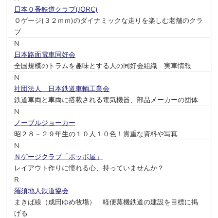
日本０番鉄道クラブ(JORC)
Ｏゲージ(３２ｍｍ)のダイナミックな走りを楽しむ老舗のクラ
ブ
N
日本路面電車同好会
全国規模のトラムを趣味とする人の同好会組織 実車情報
N
社団法人 日本鉄道車輌工業会
鉄道車両と車両に搭載される電気機器、部品メーカーの団体
N
ノーブルジョーカー
昭２８－２９年生の１０人１０色！貴重な資料や写真
N
Ｎゲージクラブ「ポッポ屋」
レイアウト作りに憧れる心、持っていませんか？
R
羅須地人鉄道協会
まきば線（成田ゆめ牧場） 軽便蒸機鉄道の建設を目標に掲
げる