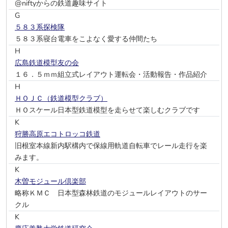
@niftyからの鉄道趣味サイト
G
５８３系探検隊
５８３系寝台電車をこよなく愛する仲間たち
H
広島鉄道模型友の会
１６．５ｍｍ組立式レイアウト運転会・活動報告・作品紹介
H
ＨＯＪＣ（鉄道模型クラブ）
ＨＯスケール日本型鉄道模型を走らせて楽しむクラブです
K
狩勝高原エコトロッコ鉄道
旧根室本線新内駅構内で保線用軌道自転車でレール走行を楽
みます。
K
木曽モジュール倶楽部
略称ＫＭＣ 日本型森林鉄道のモジュールレイアウトのサー
クル
K