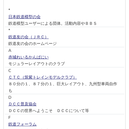
*
日本鉄道模型の会
鉄道模型ユーザーによる団体。活動内容やＢＢＳ
*
鉄道友の会（ＪＲＣ）
鉄道友の会のホームページ
A
赤城れいるかんぱにい
モジュラーレイアウトのクラブ
C
ＣＴＣ（筑紫トレインモデルクラブ）
８０分の１、８７分の１、巨大レイアウト、九州型車両自作
も
D
ＤＣＣ普及協会
ＤＣＣの世界へようこそ ＤＣＣについて等
F
鉄道フォーラム