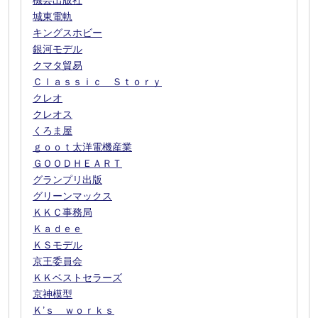
機芸出版社
城東電軌
キングスホビー
銀河モデル
クマタ貿易
Ｃｌａｓｓｉｃ Ｓｔｏｒｙ
クレオ
クレオス
くろま屋
ｇｏｏｔ太洋電機産業
ＧＯＯＤＨＥＡＲＴ
グランプリ出版
グリーンマックス
ＫＫＣ事務局
Ｋａｄｅｅ
ＫＳモデル
京王委員会
ＫＫベストセラーズ
京神模型
Ｋ’ｓ ｗｏｒｋｓ