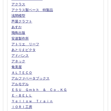
アクラス
アクラス製ベース 特製品
浅間模型
芦屋クラフト
あすか
飛鳥出版
安達製作所
アトリエ リーフ
あとりえピクタ
アドバンス
アネック
奄美屋
ＡＬＴＥＣＯ
アルファベータブックス
アルモデル
ＥＳＵ Ｇｍｂｈ ＆ Ｃｏ．ＫＧ
Ｅ－ＢＥＬＬ
Ｙｅｌｌｏｗ Ｔｒａｉｎ
ＩＯＲＩ工房