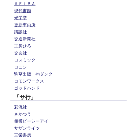
ＫＥＩＢＡ
現代書館
光栄堂
更新車両所
講談社
交通新聞社
工房ひろ
交友社
コスミック
コニシ
駒草出版 ㈱ダンク
コモンワークス
ゴッドハンド
「サ行」
彩流社
さかつう
相模ピーシーアイ
サザンライツ
三栄書房