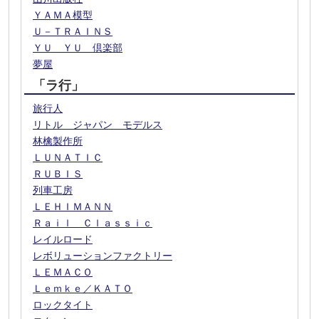
ＹＡＭＡ模型
Ｕ－ＴＲＡＩＮＳ
ＹＵ ＹＵ 倶楽部
夢屋
「ラ行」
旅行人
リトル ジャパン モデルス
林檎製作所
ＬＵＮＡＴＩＣ
ＲＵＢＩＳ
列車工房
ＬＥＨＩＭＡＮＮ
Ｒａｉｌ Ｃｌａｓｓｉｃ
レイルロード
レボリューションファクトリー
ＬＥＭＡＣＯ
Ｌｅｍｋｅ／ＫＡＴＯ
ロックタイト