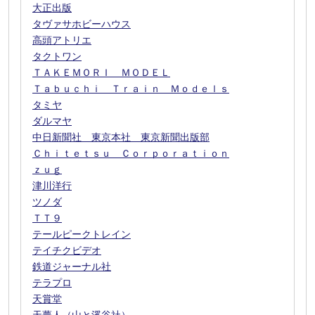
大正出版
タヴァサホビーハウス
高頭アトリエ
タクトワン
ＴＡＫＥＭＯＲＩ ＭＯＤＥＬ
Ｔａｂｕｃｈｉ Ｔｒａｉｎ Ｍｏｄｅｌｓ
タミヤ
ダルマヤ
中日新聞社 東京本社 東京新聞出版部
Ｃｈｉｔｅｔｓｕ Ｃｏｒｐｏｒａｔｉｏｎ
ｚｕｇ
津川洋行
ツノダ
ＴＴ９
テールピークトレイン
テイチクビデオ
鉄道ジャーナル社
テラプロ
天賞堂