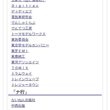
天夢人（山と溪谷社）
Ｄｉｇｉｔｒａｘ
ディディエフ
電気車研究会
でんしゃくらぶ
でんてつ工房
トーマモデルワークス
東急委員会
東京堂モデルカンパニー
東芝ＥＭＩ
東豊精工
東洋アソシエイツ
ＴＯＭＩＸ
トラムウェイ
トレインウェーブ
トレジャータウン
「ナ行」
ないねん出版社
中西出版