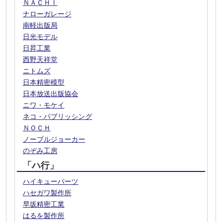
ＮＡＣＨＩ
ナローガレージ
南軽出版局
日光モデル
日昇工業
西野天祥堂
ニトムズ
日本精密模型
日本放送出版協会
ニワ・モケイ
ネコ・パブリッシング
ＮＯＣＨ
ノーブルジョーカー
のぞみ工房
「ハ行」
ハイキューパーツ
ハセガワ製作所
早坂精密工業
はるを製作所