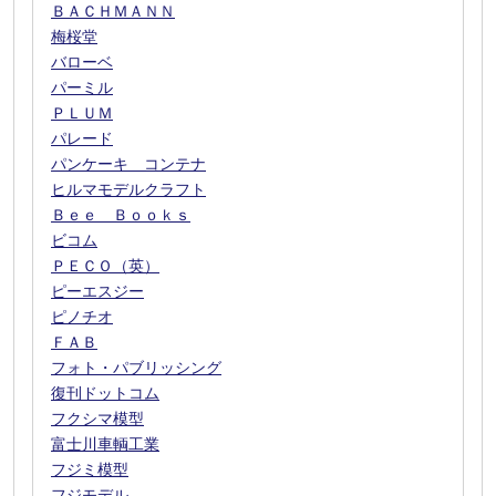
ＢＡＣＨＭＡＮＮ
梅桜堂
バローベ
パーミル
ＰＬＵＭ
パレード
パンケーキ コンテナ
ヒルマモデルクラフト
Ｂｅｅ Ｂｏｏｋｓ
ビコム
ＰＥＣＯ（英）
ピーエスジー
ピノチオ
ＦＡＢ
フォト・パブリッシング
復刊ドットコム
フクシマ模型
富士川車輌工業
フジミ模型
フジモデル