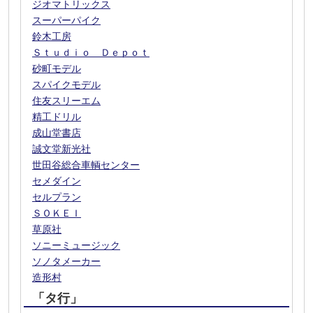
ジオマトリックス
スーパーパイク
鈴木工房
Ｓｔｕｄｉｏ Ｄｅｐｏｔ
砂町モデル
スパイクモデル
住友スリーエム
精工ドリル
成山堂書店
誠文堂新光社
世田谷総合車輌センター
セメダイン
セルプラン
ＳＯＫＥＩ
草原社
ソニーミュージック
ソノタメーカー
造形村
「タ行」