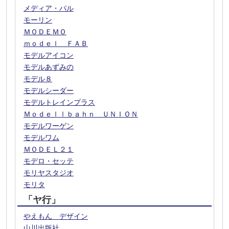
メディア・パル
モーリン
ＭＯＤＥＭＯ
ｍｏｄｅｌ ＦＡＢ
モデルアイコン
モデルあずみの
モデル８
モデルシーダー
モデルトレインプラス
Ｍｏｄｅｌｌｂａｈｎ ＵＮＩＯＮ
モデルワーゲン
モデルワム
ＭＯＤＥＬ２１
モデロ・セッテ
モリヤスタジオ
モリタ
「ヤ行」
やえもん デザイン
山川出版社