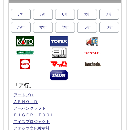
ア
カ
サ
タ
ナ
行
行
行
行
行
ハ
マ
ヤ
ラ
ワ
行
行
行
行
行
「ア行」
アートプロ
ＡＲＮＯＬＤ
アーバンクラフト
ＥＩＧＥＲ ＴＯＯＬ
アイズプロジェクト
アオシマ文化教材社