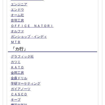
エンジニア
エンドウ
オーム社
音羽工房
ＯＦＦＩＣＥ ＮＡＴＯＲＩ
オルファ
ガンショップ・インディ
ＭＴＢ
「カ行」
グラフィック社
カツミ
ＫＡＴＯ
金岡工房
金森ドリル
学研マーケティング
ガイアノーツ
ＣＡＳＣＯ
キープ