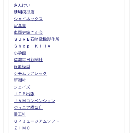
さんけい
珊瑚模型店
シャイネックス
写真集
車両史編さん会
ＳＵＲＥ石崎電機製作所
Ｓｈｏｐ ＫＩＨＡ
小学館
信濃毎日新聞社
篠原模型
シモムラアレック
新潮社
ジェイズ
ＪＴＢ出版
ＪＡＭコンベンション
ジュニア模型店
乗工社
ＧＰミュージアムソフト
ＺＩＭＯ