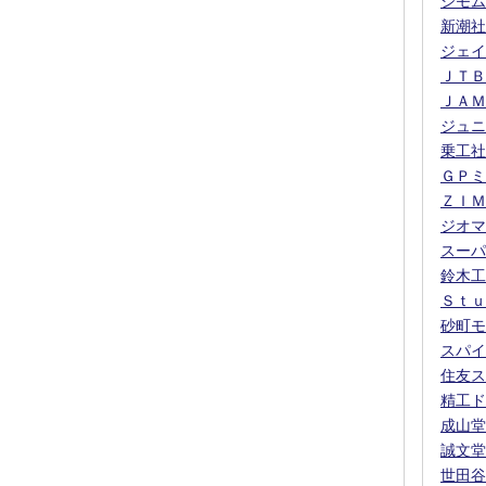
シモム
新潮社
ジェイ
ＪＴＢ
ＪＡＭ
ジュニ
乗工社
ＧＰミ
ＺＩＭ
ジオマ
スーパ
鈴木工
Ｓｔｕ
砂町モ
スパイ
住友ス
精工ド
成山堂
誠文堂
世田谷