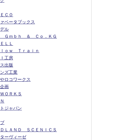
ク
ＥＣＯ
ァベータブックス
デル
 Ｇｍｂｈ ＆ Ｃｏ．ＫＧ
ＥＬＬ
ｌｏｗ Ｔｒａｉｎ
Ｉ工房
ス出版
ンズ工業
やロコワークス
企画
ＷＯＲＫＳ
Ｎ
トジャパン
ブ
ＤＬＡＮＤ ＳＣＥＮＩＣＳ
ターヴィーゼ