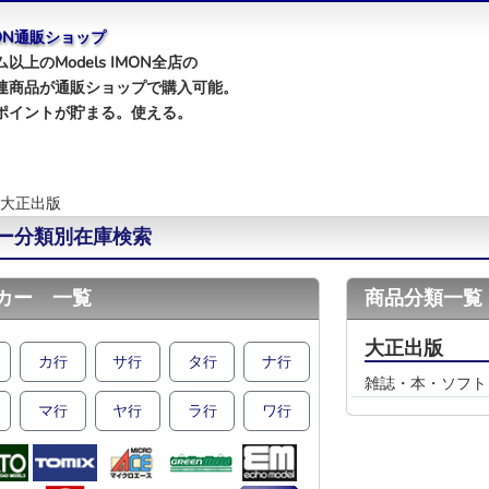
IMON通販ショップ
以上のModels IMON全店の
連商品が通販ショップで購入可能。
ポイントが貯まる。使える。
大正出版
ー分類別在庫検索
カー 一覧
商品分類一覧
大正出版
カ
サ
タ
ナ
行
行
行
行
雑誌・本・ソフト
マ
ヤ
ラ
ワ
行
行
行
行