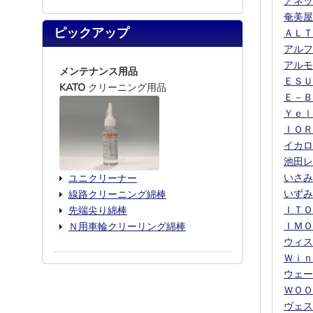
アネッ
奄美屋
ピックアップ
ＡＬＴ
アルフ
アルモ
メンテナンス用品
ＥＳＵ
KATO
クリーニング用品
Ｅ－Ｂ
Ｙｅｌ
ＩＯＲ
イカロ
池田レ
いさみ
ユニクリーナー
いずみ
線路クリーニング綿棒
ＩＴＯ
先端尖り綿棒
ＩＭＯ
Ｎ用車輪クリーリング綿棒
ウィス
Ｗｉｎ
ウェー
ＷＯＯ
ヴェス