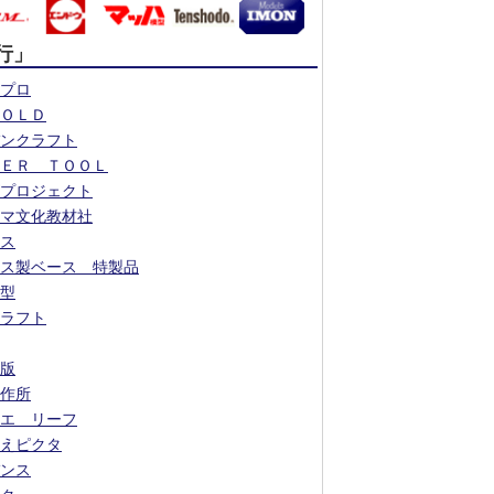
行」
プロ
ＯＬＤ
ンクラフト
ＥＲ ＴＯＯＬ
プロジェクト
マ文化教材社
ス
ス製ベース 特製品
型
ラフト
版
作所
エ リーフ
えピクタ
ンス