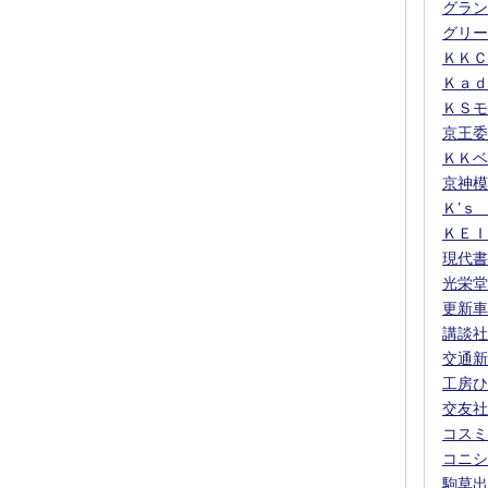
グラン
グリー
ＫＫＣ
Ｋａｄ
ＫＳモ
京王委
ＫＫベ
京神模
Ｋ’ｓ
ＫＥＩ
現代書
光栄堂
更新車
講談社
交通新
工房ひ
交友社
コスミ
コニシ
駒草出