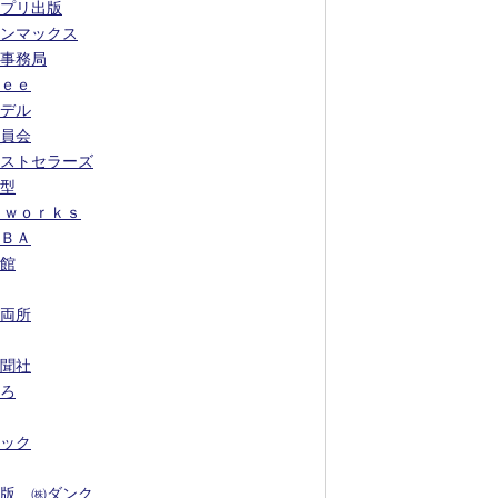
プリ出版
ンマックス
事務局
ｅｅ
デル
員会
ストセラーズ
型
 ｗｏｒｋｓ
ＢＡ
館
両所
聞社
ろ
ック
版 ㈱ダンク