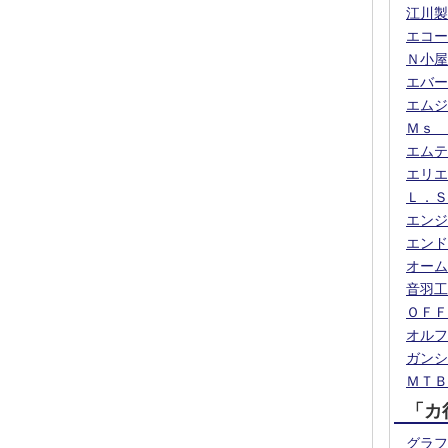
江川製
エコー
Ｎ小屋
エバー
エムジ
Ｍｓ 
エムテ
エリエ
Ｌ．Ｓ
エンジ
エンド
オーム
音羽工
ＯＦＦ
オルフ
ガンシ
ＭＴＢ
「カ
グラフ