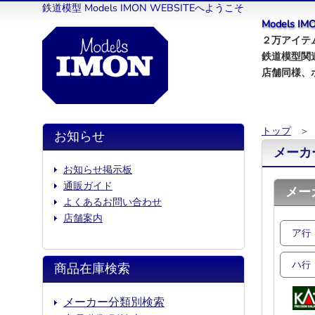
鉄道模型 Models IMON WEBSITEへようこそ
Models 
２万アイテム
鉄道模型関
店舗同様、
トップ
＞ 
お知らせ
メーカ
お知らせ掲示板
通販ガイド
メー
よくあるお問い合わせ
店舗案内
ア
行
ハ
行
商品在庫検索
メーカー分類別検索