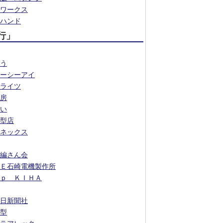
ワークス
ハンド
行」
う
ーシーアイ
ライツ
房
い
型店
ネックス
編さん会
Ｅ石崎電機製作所
ｐ ＫＩＨＡ
日新聞社
型