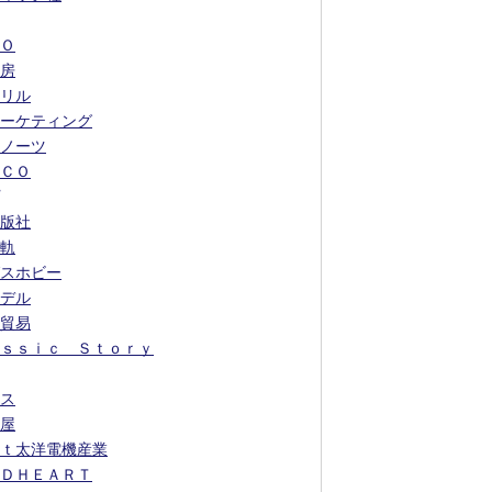
Ｏ
房
リル
ーケティング
ノーツ
ＣＯ
版社
軌
スホビー
デル
貿易
ｓｓｉｃ Ｓｔｏｒｙ
ス
屋
ｔ太洋電機産業
ＤＨＥＡＲＴ