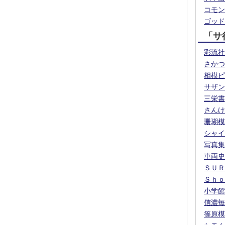
コモン
ゴッド
「サ
彩流社
さかつ
相模ピ
サザン
三栄書
さんけ
珊瑚模
シャイ
写真集
車両史
ＳＵＲ
Ｓｈｏ
小学館
信濃毎
篠原模