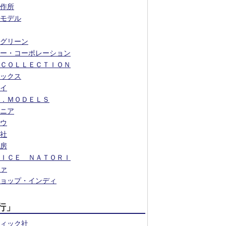
作所
モデル
グリーン
ー・コーポレーション
ＣＯＬＬＥＣＴＩＯＮ
ックス
イ
．ＭＯＤＥＬＳ
ニア
ウ
社
房
ＩＣＥ ＮＡＴＯＲＩ
ァ
ョップ・インディ
行」
ィック社