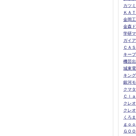
カツミ
ＫＡＴ
金岡工
金森ド
学研マ
ガイア
ＣＡＳ
キープ
機芸出
城東電
キング
銀河モ
クマタ
Ｃｌａ
クレオ
クレオ
くろま
ｇｏｏ
ＧＯＯ