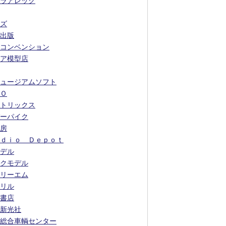
ラアレック
ズ
出版
コンベンション
ア模型店
ュージアムソフト
Ｏ
トリックス
ーパイク
房
ｄｉｏ Ｄｅｐｏｔ
デル
クモデル
リーエム
リル
書店
新光社
総合車輌センター