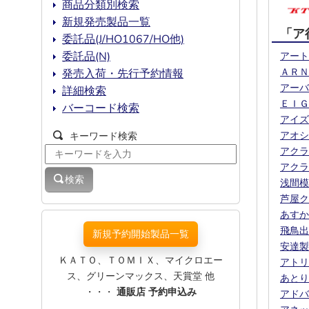
商品分類別検索
新規発売製品一覧
「ア
委託品(J/HO1067/HO他)
委託品(N)
アート
ＡＲＮ
発売入荷・先行予約情報
アーバ
詳細検索
ＥＩＧ
バーコード検索
アイズ
アオシ
キーワード検索
アクラ
アクラ
検索
浅間模
芦屋ク
あすか
飛鳥出
新規予約開始製品一覧
安達製
ＫＡＴＯ、ＴＯＭＩＸ、マイクロエー
アトリ
ス、グリーンマックス、天賞堂 他
あとり
・・・
通販店 予約申込み
アドバ