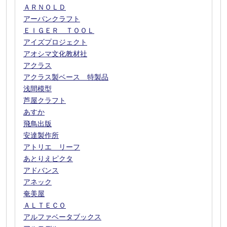
ＡＲＮＯＬＤ
アーバンクラフト
ＥＩＧＥＲ ＴＯＯＬ
アイズプロジェクト
アオシマ文化教材社
アクラス
アクラス製ベース 特製品
浅間模型
芦屋クラフト
あすか
飛鳥出版
安達製作所
アトリエ リーフ
あとりえピクタ
アドバンス
アネック
奄美屋
ＡＬＴＥＣＯ
アルファベータブックス