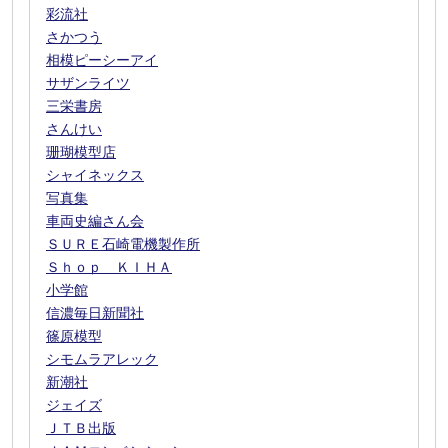
彩流社
さかつう
相模ピーシーアイ
サザンライツ
三栄書房
さんけい
珊瑚模型店
シャイネックス
写真集
車両史編さん会
ＳＵＲＥ石崎電機製作所
Ｓｈｏｐ ＫＩＨＡ
小学館
信濃毎日新聞社
篠原模型
シモムラアレック
新潮社
ジェイズ
ＪＴＢ出版