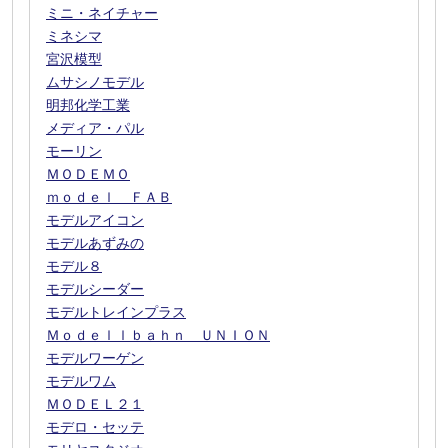
ミニ・ネイチャー
ミネシマ
宮沢模型
ムサシノモデル
明邦化学工業
メディア・パル
モーリン
ＭＯＤＥＭＯ
ｍｏｄｅｌ ＦＡＢ
モデルアイコン
モデルあずみの
モデル８
モデルシーダー
モデルトレインプラス
Ｍｏｄｅｌｌｂａｈｎ ＵＮＩＯＮ
モデルワーゲン
モデルワム
ＭＯＤＥＬ２１
モデロ・セッテ