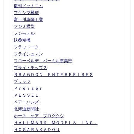
復刊ドットコム
フクシマ模型
富士川車輌工業
フジミ模型
フジモデル
扶桑精機
フラットーク
フライシュマン
フローベルデ パーミル事業部
ブライトチップス
ＢＲＡＧＤＯＮ ＥＮＴＥＲＰＲＩＳＥＳ
プラッツ
Ｐｒｅｉｓｅｒ
ＶＥＳＳＥＬ
ペアーハンズ
北海道新聞社
ホース ケア プロダクツ
ＨＡＬＬＭＡＲＫ ＭＯＤＥＬＳ ＩＮＣ．
ＨＯＧＡＲＡＫＡＤＯＵ