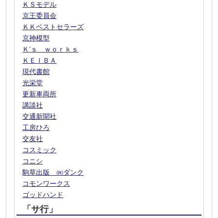
ＫＳモデル
京王委員会
ＫＫベストセラーズ
京神模型
Ｋ’ｓ ｗｏｒｋｓ
ＫＥＩＢＡ
現代書館
光栄堂
更新車両所
講談社
交通新聞社
工房ひろ
交友社
コスミック
コニシ
駒草出版 ㈱ダンク
コモンワークス
ゴッドハンド
「サ行」