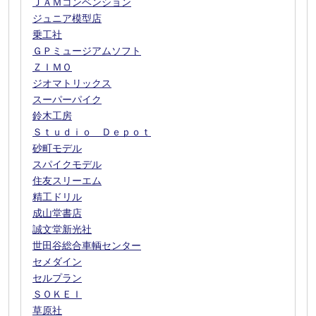
ＪＡＭコンベンション
ジュニア模型店
乗工社
ＧＰミュージアムソフト
ＺＩＭＯ
ジオマトリックス
スーパーパイク
鈴木工房
Ｓｔｕｄｉｏ Ｄｅｐｏｔ
砂町モデル
スパイクモデル
住友スリーエム
精工ドリル
成山堂書店
誠文堂新光社
世田谷総合車輌センター
セメダイン
セルプラン
ＳＯＫＥＩ
草原社