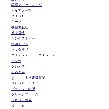
学研マーケティング
ガイアノーツ
ＣＡＳＣＯ
キープ
機芸出版社
城東電軌
キングスホビー
銀河モデル
クマタ貿易
Ｃｌａｓｓｉｃ Ｓｔｏｒｙ
クレオ
クレオス
くろま屋
ｇｏｏｔ太洋電機産業
ＧＯＯＤＨＥＡＲＴ
グランプリ出版
グリーンマックス
ＫＫＣ事務局
Ｋａｄｅｅ