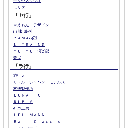
モリヤスタジオ
モリタ
「ヤ行」
やえもん デザイン
山川出版社
ＹＡＭＡ模型
Ｕ－ＴＲＡＩＮＳ
ＹＵ ＹＵ 倶楽部
夢屋
「ラ行」
旅行人
リトル ジャパン モデルス
林檎製作所
ＬＵＮＡＴＩＣ
ＲＵＢＩＳ
列車工房
ＬＥＨＩＭＡＮＮ
Ｒａｉｌ Ｃｌａｓｓｉｃ