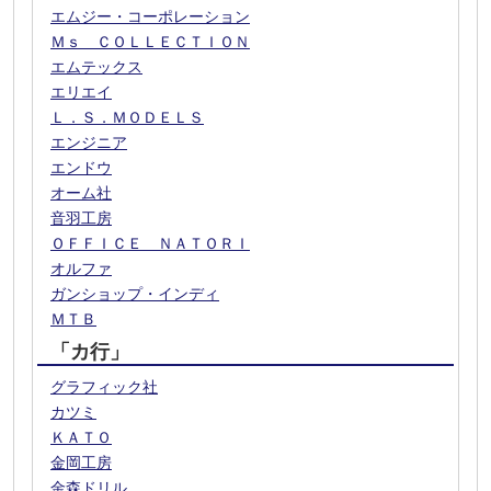
エムジー・コーポレーション
Ｍｓ ＣＯＬＬＥＣＴＩＯＮ
エムテックス
エリエイ
Ｌ．Ｓ．ＭＯＤＥＬＳ
エンジニア
エンドウ
オーム社
音羽工房
ＯＦＦＩＣＥ ＮＡＴＯＲＩ
オルファ
ガンショップ・インディ
ＭＴＢ
「カ行」
グラフィック社
カツミ
ＫＡＴＯ
金岡工房
金森ドリル