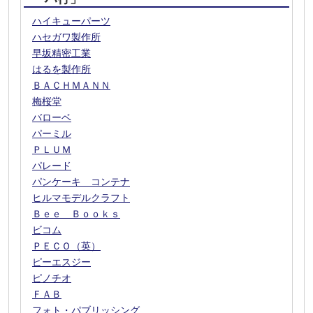
ハイキューパーツ
ハセガワ製作所
早坂精密工業
はるを製作所
ＢＡＣＨＭＡＮＮ
梅桜堂
バローベ
パーミル
ＰＬＵＭ
パレード
パンケーキ コンテナ
ヒルマモデルクラフト
Ｂｅｅ Ｂｏｏｋｓ
ビコム
ＰＥＣＯ（英）
ピーエスジー
ピノチオ
ＦＡＢ
フォト・パブリッシング