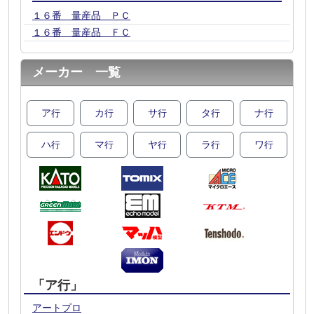
１６番 量産品 ＰＣ
１６番 量産品 ＦＣ
メーカー 一覧
ア
カ
サ
タ
ナ
行
行
行
行
行
ハ
マ
ヤ
ラ
ワ
行
行
行
行
行
「ア行」
アートプロ