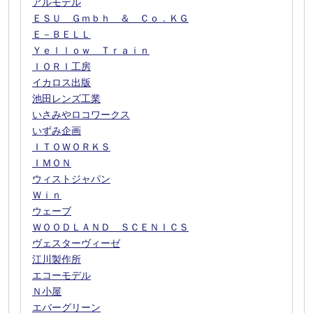
アルモデル
ＥＳＵ Ｇｍｂｈ ＆ Ｃｏ．ＫＧ
Ｅ－ＢＥＬＬ
Ｙｅｌｌｏｗ Ｔｒａｉｎ
ＩＯＲＩ工房
イカロス出版
池田レンズ工業
いさみやロコワークス
いずみ企画
ＩＴＯＷＯＲＫＳ
ＩＭＯＮ
ウィストジャパン
Ｗｉｎ
ウェーブ
ＷＯＯＤＬＡＮＤ ＳＣＥＮＩＣＳ
ヴェスターヴィーゼ
江川製作所
エコーモデル
Ｎ小屋
エバーグリーン