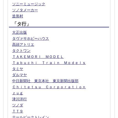
ソニーミュージック
ソノタメーカー
造形村
「タ行」
大正出版
タヴァサホビーハウス
高頭アトリエ
タクトワン
ＴＡＫＥＭＯＲＩ ＭＯＤＥＬ
Ｔａｂｕｃｈｉ Ｔｒａｉｎ Ｍｏｄｅｌｓ
タミヤ
ダルマヤ
中日新聞社 東京本社 東京新聞出版部
Ｃｈｉｔｅｔｓｕ Ｃｏｒｐｏｒａｔｉｏｎ
ｚｕｇ
津川洋行
ツノダ
ＴＴ９
テールピークトレイン