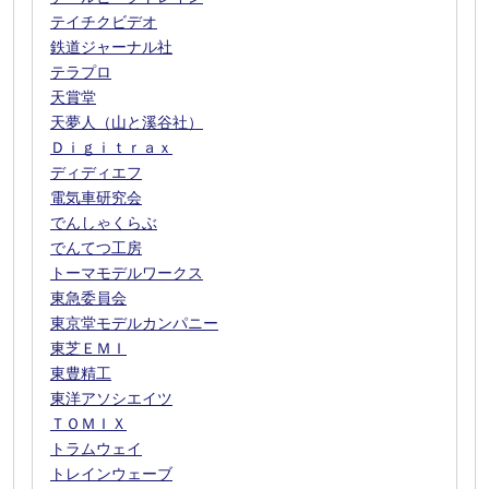
テイチクビデオ
鉄道ジャーナル社
テラプロ
天賞堂
天夢人（山と溪谷社）
Ｄｉｇｉｔｒａｘ
ディディエフ
電気車研究会
でんしゃくらぶ
でんてつ工房
トーマモデルワークス
東急委員会
東京堂モデルカンパニー
東芝ＥＭＩ
東豊精工
東洋アソシエイツ
ＴＯＭＩＸ
トラムウェイ
トレインウェーブ