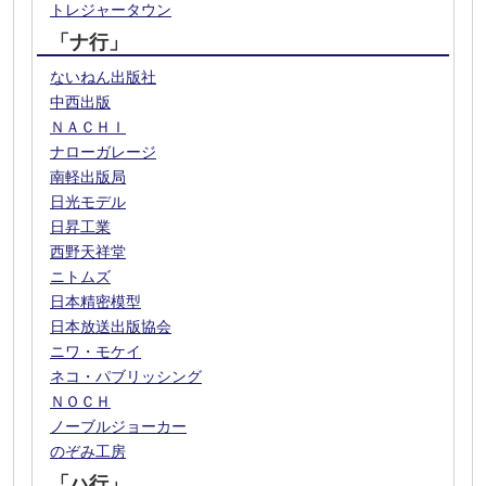
トレジャータウン
「ナ行」
ないねん出版社
中西出版
ＮＡＣＨＩ
ナローガレージ
南軽出版局
日光モデル
日昇工業
西野天祥堂
ニトムズ
日本精密模型
日本放送出版協会
ニワ・モケイ
ネコ・パブリッシング
ＮＯＣＨ
ノーブルジョーカー
のぞみ工房
「ハ行」