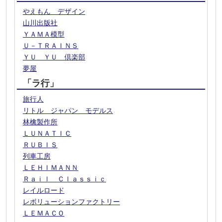
やえもん デザイン
山川出版社
ＹＡＭＡ模型
Ｕ－ＴＲＡＩＮＳ
ＹＵ ＹＵ 倶楽部
夢屋
「ラ行」
旅行人
リトル ジャパン モデルス
林檎製作所
ＬＵＮＡＴＩＣ
ＲＵＢＩＳ
列車工房
ＬＥＨＩＭＡＮＮ
Ｒａｉｌ Ｃｌａｓｓｉｃ
レイルロード
レボリューションファクトリー
ＬＥＭＡＣＯ