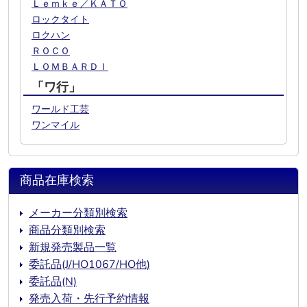
Ｌｅｍｋｅ／ＫＡＴＯ
ロックタイト
ロクハン
ＲＯＣＯ
ＬＯＭＢＡＲＤＩ
「ワ行」
ワールド工芸
ワンマイル
商品在庫検索
メーカー分類別検索
商品分類別検索
新規発売製品一覧
委託品(J/HO1067/HO他)
委託品(N)
発売入荷・先行予約情報