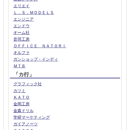
エリエイ
Ｌ．Ｓ．ＭＯＤＥＬＳ
エンジニア
エンドウ
オーム社
音羽工房
ＯＦＦＩＣＥ ＮＡＴＯＲＩ
オルファ
ガンショップ・インディ
ＭＴＢ
「カ行」
グラフィック社
カツミ
ＫＡＴＯ
金岡工房
金森ドリル
学研マーケティング
ガイアノーツ