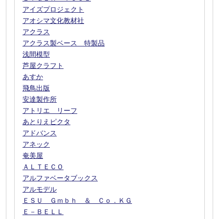
アイズプロジェクト
アオシマ文化教材社
アクラス
アクラス製ベース 特製品
浅間模型
芦屋クラフト
あすか
飛鳥出版
安達製作所
アトリエ リーフ
あとりえピクタ
アドバンス
アネック
奄美屋
ＡＬＴＥＣＯ
アルファベータブックス
アルモデル
ＥＳＵ Ｇｍｂｈ ＆ Ｃｏ．ＫＧ
Ｅ－ＢＥＬＬ