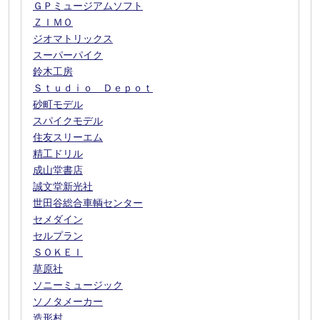
ＧＰミュージアムソフト
ＺＩＭＯ
ジオマトリックス
スーパーパイク
鈴木工房
Ｓｔｕｄｉｏ Ｄｅｐｏｔ
砂町モデル
スパイクモデル
住友スリーエム
精工ドリル
成山堂書店
誠文堂新光社
世田谷総合車輌センター
セメダイン
セルプラン
ＳＯＫＥＩ
草原社
ソニーミュージック
ソノタメーカー
造形村