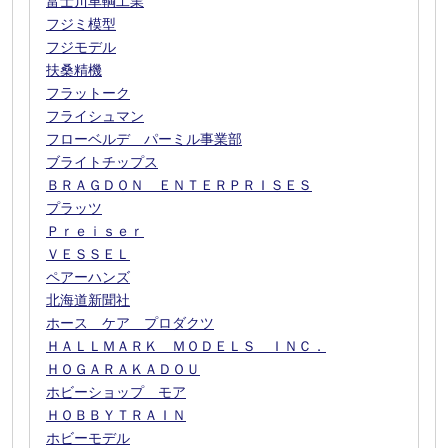
富士川車輌工業
フジミ模型
フジモデル
扶桑精機
フラットーク
フライシュマン
フローベルデ パーミル事業部
ブライトチップス
ＢＲＡＧＤＯＮ ＥＮＴＥＲＰＲＩＳＥＳ
プラッツ
Ｐｒｅｉｓｅｒ
ＶＥＳＳＥＬ
ペアーハンズ
北海道新聞社
ホース ケア プロダクツ
ＨＡＬＬＭＡＲＫ ＭＯＤＥＬＳ ＩＮＣ．
ＨＯＧＡＲＡＫＡＤＯＵ
ホビーショップ モア
ＨＯＢＢＹＴＲＡＩＮ
ホビーモデル