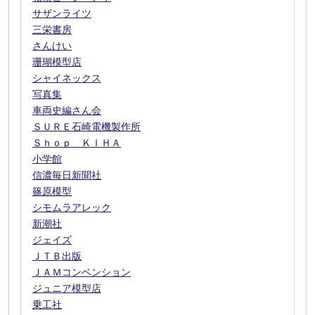
サザンライツ
三栄書房
さんけい
珊瑚模型店
シャイネックス
写真集
車両史編さん会
ＳＵＲＥ石崎電機製作所
Ｓｈｏｐ ＫＩＨＡ
小学館
信濃毎日新聞社
篠原模型
シモムラアレック
新潮社
ジェイズ
ＪＴＢ出版
ＪＡＭコンベンション
ジュニア模型店
乗工社