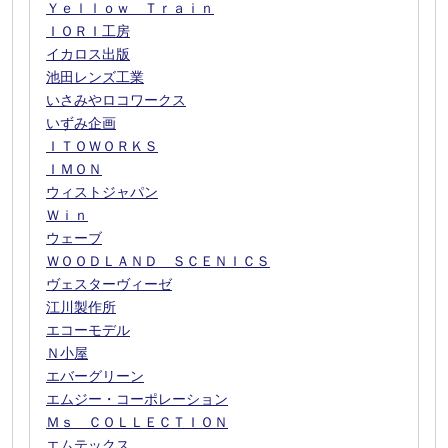
Ｙｅｌｌｏｗ Ｔｒａｉｎ
ＩＯＲＩ工房
イカロス出版
池田レンズ工業
いさみやロコワークス
いずみ企画
ＩＴＯＷＯＲＫＳ
ＩＭＯＮ
ウィストジャパン
Ｗｉｎ
ウェーブ
ＷＯＯＤＬＡＮＤ ＳＣＥＮＩＣＳ
ヴェスターヴィーゼ
江川製作所
エコーモデル
Ｎ小屋
エバーグリーン
エムジー・コーポレーション
Ｍｓ ＣＯＬＬＥＣＴＩＯＮ
エムテックス