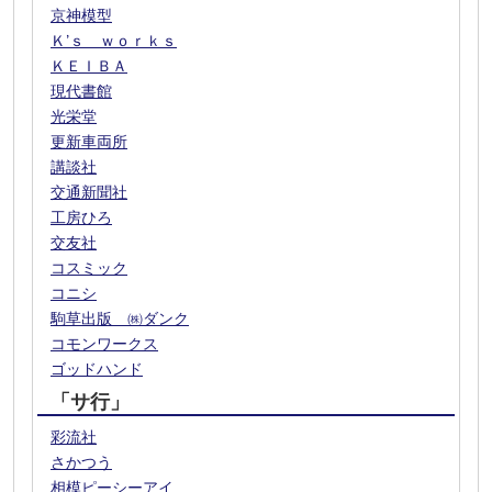
京神模型
Ｋ’ｓ ｗｏｒｋｓ
ＫＥＩＢＡ
現代書館
光栄堂
更新車両所
講談社
交通新聞社
工房ひろ
交友社
コスミック
コニシ
駒草出版 ㈱ダンク
コモンワークス
ゴッドハンド
「サ行」
彩流社
さかつう
相模ピーシーアイ