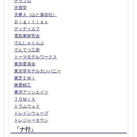
テラプロ
天賞堂
天夢人（山と溪谷社）
Ｄｉｇｉｔｒａｘ
ディディエフ
電気車研究会
でんしゃくらぶ
でんてつ工房
トーマモデルワークス
東急委員会
東京堂モデルカンパニー
東芝ＥＭＩ
東豊精工
東洋アソシエイツ
ＴＯＭＩＸ
トラムウェイ
トレインウェーブ
トレジャータウン
「ナ行」