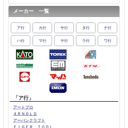
メーカー 一覧
ア
カ
サ
タ
ナ
行
行
行
行
行
ハ
マ
ヤ
ラ
ワ
行
行
行
行
行
「ア行」
アートプロ
ＡＲＮＯＬＤ
アーバンクラフト
ＥＩＧＥＲ ＴＯＯＬ