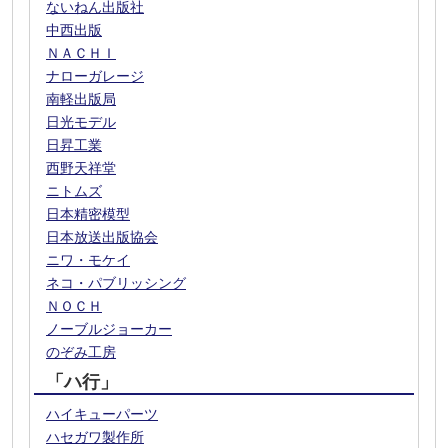
ないねん出版社
中西出版
ＮＡＣＨＩ
ナローガレージ
南軽出版局
日光モデル
日昇工業
西野天祥堂
ニトムズ
日本精密模型
日本放送出版協会
ニワ・モケイ
ネコ・パブリッシング
ＮＯＣＨ
ノーブルジョーカー
のぞみ工房
「ハ行」
ハイキューパーツ
ハセガワ製作所