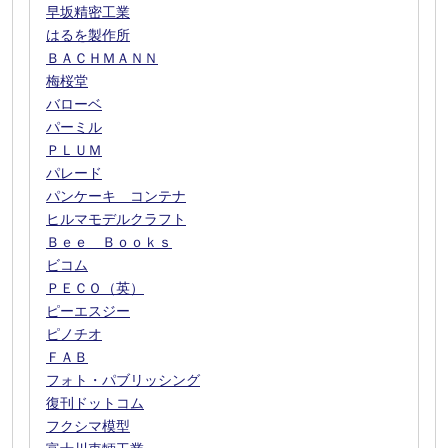
早坂精密工業
はるを製作所
ＢＡＣＨＭＡＮＮ
梅桜堂
バローベ
パーミル
ＰＬＵＭ
パレード
パンケーキ コンテナ
ヒルマモデルクラフト
Ｂｅｅ Ｂｏｏｋｓ
ビコム
ＰＥＣＯ（英）
ピーエスジー
ピノチオ
ＦＡＢ
フォト・パブリッシング
復刊ドットコム
フクシマ模型