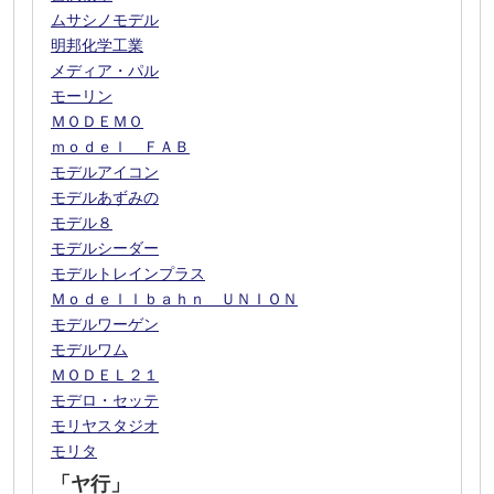
ムサシノモデル
明邦化学工業
メディア・パル
モーリン
ＭＯＤＥＭＯ
ｍｏｄｅｌ ＦＡＢ
モデルアイコン
モデルあずみの
モデル８
モデルシーダー
モデルトレインプラス
Ｍｏｄｅｌｌｂａｈｎ ＵＮＩＯＮ
モデルワーゲン
モデルワム
ＭＯＤＥＬ２１
モデロ・セッテ
モリヤスタジオ
モリタ
「ヤ行」