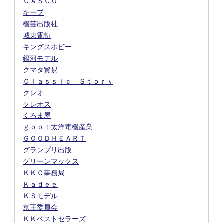
ＣＡＳＣＯ
キープ
機芸出版社
城東電軌
キングスホビー
銀河モデル
クマタ貿易
Ｃｌａｓｓｉｃ Ｓｔｏｒｙ
クレオ
クレオス
くろま屋
ｇｏｏｔ太洋電機産業
ＧＯＯＤＨＥＡＲＴ
グランプリ出版
グリーンマックス
ＫＫＣ事務局
Ｋａｄｅｅ
ＫＳモデル
京王委員会
ＫＫベストセラーズ