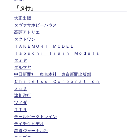
「タ行」
大正出版
タヴァサホビーハウス
高頭アトリエ
タクトワン
ＴＡＫＥＭＯＲＩ ＭＯＤＥＬ
Ｔａｂｕｃｈｉ Ｔｒａｉｎ Ｍｏｄｅｌｓ
タミヤ
ダルマヤ
中日新聞社 東京本社 東京新聞出版部
Ｃｈｉｔｅｔｓｕ Ｃｏｒｐｏｒａｔｉｏｎ
ｚｕｇ
津川洋行
ツノダ
ＴＴ９
テールピークトレイン
テイチクビデオ
鉄道ジャーナル社