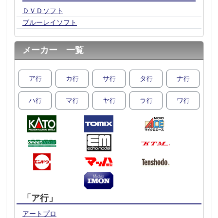
ＤＶＤソフト
ブルーレイソフト
メーカー 一覧
ア
カ
サ
タ
ナ
行
行
行
行
行
ハ
マ
ヤ
ラ
ワ
行
行
行
行
行
「ア行」
アートプロ