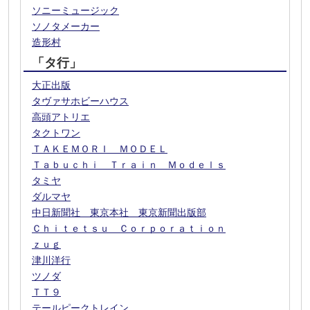
ソニーミュージック
ソノタメーカー
造形村
「タ行」
大正出版
タヴァサホビーハウス
高頭アトリエ
タクトワン
ＴＡＫＥＭＯＲＩ ＭＯＤＥＬ
Ｔａｂｕｃｈｉ Ｔｒａｉｎ Ｍｏｄｅｌｓ
タミヤ
ダルマヤ
中日新聞社 東京本社 東京新聞出版部
Ｃｈｉｔｅｔｓｕ Ｃｏｒｐｏｒａｔｉｏｎ
ｚｕｇ
津川洋行
ツノダ
ＴＴ９
テールピークトレイン