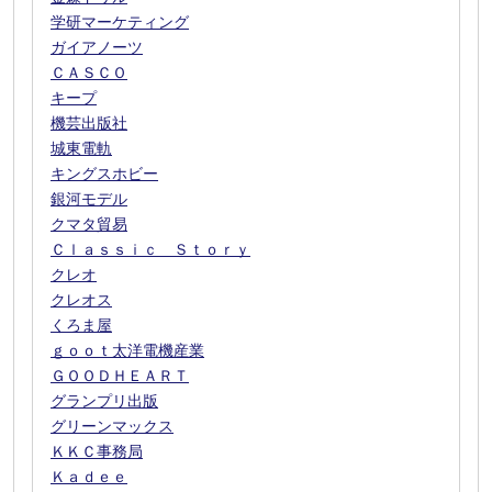
学研マーケティング
ガイアノーツ
ＣＡＳＣＯ
キープ
機芸出版社
城東電軌
キングスホビー
銀河モデル
クマタ貿易
Ｃｌａｓｓｉｃ Ｓｔｏｒｙ
クレオ
クレオス
くろま屋
ｇｏｏｔ太洋電機産業
ＧＯＯＤＨＥＡＲＴ
グランプリ出版
グリーンマックス
ＫＫＣ事務局
Ｋａｄｅｅ