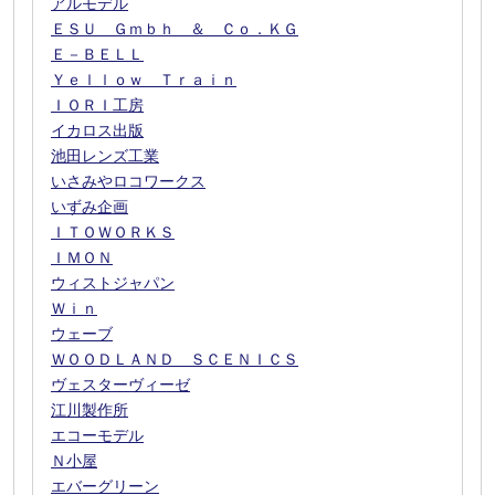
アルモデル
ＥＳＵ Ｇｍｂｈ ＆ Ｃｏ．ＫＧ
Ｅ－ＢＥＬＬ
Ｙｅｌｌｏｗ Ｔｒａｉｎ
ＩＯＲＩ工房
イカロス出版
池田レンズ工業
いさみやロコワークス
いずみ企画
ＩＴＯＷＯＲＫＳ
ＩＭＯＮ
ウィストジャパン
Ｗｉｎ
ウェーブ
ＷＯＯＤＬＡＮＤ ＳＣＥＮＩＣＳ
ヴェスターヴィーゼ
江川製作所
エコーモデル
Ｎ小屋
エバーグリーン