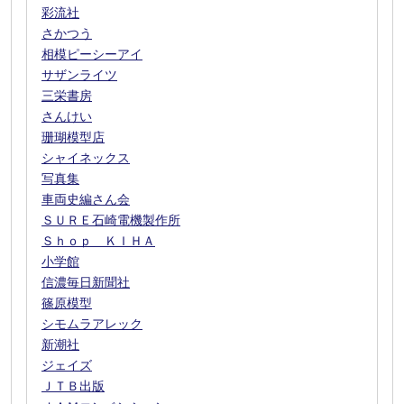
彩流社
さかつう
相模ピーシーアイ
サザンライツ
三栄書房
さんけい
珊瑚模型店
シャイネックス
写真集
車両史編さん会
ＳＵＲＥ石崎電機製作所
Ｓｈｏｐ ＫＩＨＡ
小学館
信濃毎日新聞社
篠原模型
シモムラアレック
新潮社
ジェイズ
ＪＴＢ出版