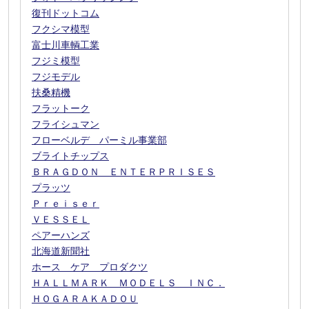
復刊ドットコム
フクシマ模型
富士川車輌工業
フジミ模型
フジモデル
扶桑精機
フラットーク
フライシュマン
フローベルデ パーミル事業部
ブライトチップス
ＢＲＡＧＤＯＮ ＥＮＴＥＲＰＲＩＳＥＳ
プラッツ
Ｐｒｅｉｓｅｒ
ＶＥＳＳＥＬ
ペアーハンズ
北海道新聞社
ホース ケア プロダクツ
ＨＡＬＬＭＡＲＫ ＭＯＤＥＬＳ ＩＮＣ．
ＨＯＧＡＲＡＫＡＤＯＵ