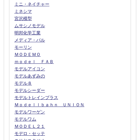
ミニ・ネイチャー
ミネシマ
宮沢模型
ムサシノモデル
明邦化学工業
メディア・パル
モーリン
ＭＯＤＥＭＯ
ｍｏｄｅｌ ＦＡＢ
モデルアイコン
モデルあずみの
モデル８
モデルシーダー
モデルトレインプラス
Ｍｏｄｅｌｌｂａｈｎ ＵＮＩＯＮ
モデルワーゲン
モデルワム
ＭＯＤＥＬ２１
モデロ・セッテ