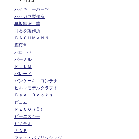
ハイキューパーツ
ハセガワ製作所
早坂精密工業
はるを製作所
ＢＡＣＨＭＡＮＮ
梅桜堂
バローベ
パーミル
ＰＬＵＭ
パレード
パンケーキ コンテナ
ヒルマモデルクラフト
Ｂｅｅ Ｂｏｏｋｓ
ビコム
ＰＥＣＯ（英）
ピーエスジー
ピノチオ
ＦＡＢ
フォト・パブリッシング