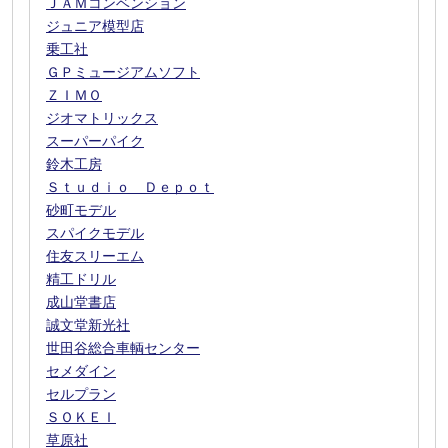
ＪＡＭコンベンション
ジュニア模型店
乗工社
ＧＰミュージアムソフト
ＺＩＭＯ
ジオマトリックス
スーパーパイク
鈴木工房
Ｓｔｕｄｉｏ Ｄｅｐｏｔ
砂町モデル
スパイクモデル
住友スリーエム
精工ドリル
成山堂書店
誠文堂新光社
世田谷総合車輌センター
セメダイン
セルプラン
ＳＯＫＥＩ
草原社