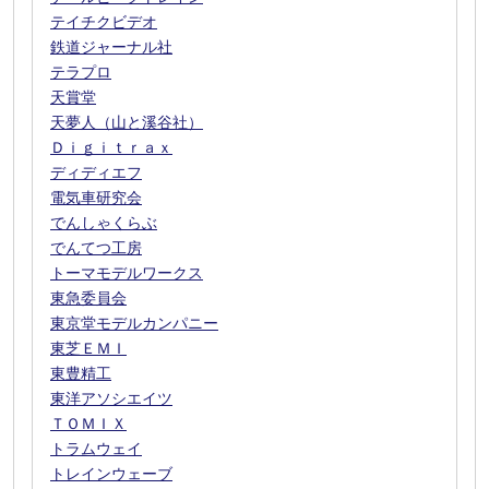
テイチクビデオ
鉄道ジャーナル社
テラプロ
天賞堂
天夢人（山と溪谷社）
Ｄｉｇｉｔｒａｘ
ディディエフ
電気車研究会
でんしゃくらぶ
でんてつ工房
トーマモデルワークス
東急委員会
東京堂モデルカンパニー
東芝ＥＭＩ
東豊精工
東洋アソシエイツ
ＴＯＭＩＸ
トラムウェイ
トレインウェーブ