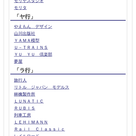
モリヤスタジオ
モリタ
「ヤ行」
やえもん デザイン
山川出版社
ＹＡＭＡ模型
Ｕ－ＴＲＡＩＮＳ
ＹＵ ＹＵ 倶楽部
夢屋
「ラ行」
旅行人
リトル ジャパン モデルス
林檎製作所
ＬＵＮＡＴＩＣ
ＲＵＢＩＳ
列車工房
ＬＥＨＩＭＡＮＮ
Ｒａｉｌ Ｃｌａｓｓｉｃ