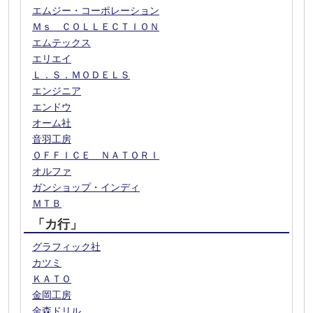
エムジー・コーポレーション
Ｍｓ ＣＯＬＬＥＣＴＩＯＮ
エムテックス
エリエイ
Ｌ．Ｓ．ＭＯＤＥＬＳ
エンジニア
エンドウ
オーム社
音羽工房
ＯＦＦＩＣＥ ＮＡＴＯＲＩ
オルファ
ガンショップ・インディ
ＭＴＢ
「カ行」
グラフィック社
カツミ
ＫＡＴＯ
金岡工房
金森ドリル