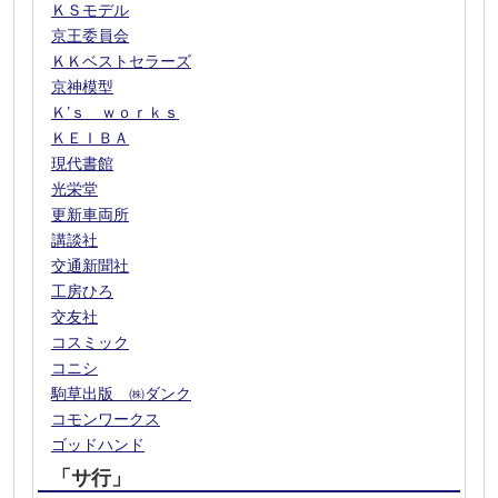
ＫＳモデル
京王委員会
ＫＫベストセラーズ
京神模型
Ｋ’ｓ ｗｏｒｋｓ
ＫＥＩＢＡ
現代書館
光栄堂
更新車両所
講談社
交通新聞社
工房ひろ
交友社
コスミック
コニシ
駒草出版 ㈱ダンク
コモンワークス
ゴッドハンド
「サ行」