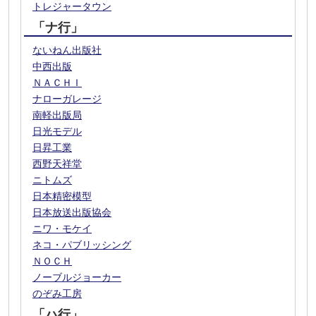
トレジャータウン
「ナ行」
ないねん出版社
中西出版
ＮＡＣＨＩ
ナローガレージ
南軽出版局
日光モデル
日昇工業
西野天祥堂
ニトムズ
日本精密模型
日本放送出版協会
ニワ・モケイ
ネコ・パブリッシング
ＮＯＣＨ
ノーブルジョーカー
のぞみ工房
「ハ行」