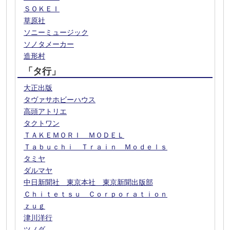
ＳＯＫＥＩ
草原社
ソニーミュージック
ソノタメーカー
造形村
「タ行」
大正出版
タヴァサホビーハウス
高頭アトリエ
タクトワン
ＴＡＫＥＭＯＲＩ ＭＯＤＥＬ
Ｔａｂｕｃｈｉ Ｔｒａｉｎ Ｍｏｄｅｌｓ
タミヤ
ダルマヤ
中日新聞社 東京本社 東京新聞出版部
Ｃｈｉｔｅｔｓｕ Ｃｏｒｐｏｒａｔｉｏｎ
ｚｕｇ
津川洋行
ツノダ