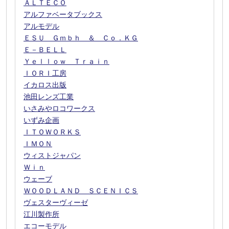
ＡＬＴＥＣＯ
アルファベータブックス
アルモデル
ＥＳＵ Ｇｍｂｈ ＆ Ｃｏ．ＫＧ
Ｅ－ＢＥＬＬ
Ｙｅｌｌｏｗ Ｔｒａｉｎ
ＩＯＲＩ工房
イカロス出版
池田レンズ工業
いさみやロコワークス
いずみ企画
ＩＴＯＷＯＲＫＳ
ＩＭＯＮ
ウィストジャパン
Ｗｉｎ
ウェーブ
ＷＯＯＤＬＡＮＤ ＳＣＥＮＩＣＳ
ヴェスターヴィーゼ
江川製作所
エコーモデル