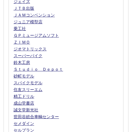
ジェイズ
ＪＴＢ出版
ＪＡＭコンベンション
ジュニア模型店
乗工社
ＧＰミュージアムソフト
ＺＩＭＯ
ジオマトリックス
スーパーパイク
鈴木工房
Ｓｔｕｄｉｏ Ｄｅｐｏｔ
砂町モデル
スパイクモデル
住友スリーエム
精工ドリル
成山堂書店
誠文堂新光社
世田谷総合車輌センター
セメダイン
セルプラン