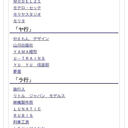
ＭＯＤＥＬ２１
モデロ・セッテ
モリヤスタジオ
モリタ
「ヤ行」
やえもん デザイン
山川出版社
ＹＡＭＡ模型
Ｕ－ＴＲＡＩＮＳ
ＹＵ ＹＵ 倶楽部
夢屋
「ラ行」
旅行人
リトル ジャパン モデルス
林檎製作所
ＬＵＮＡＴＩＣ
ＲＵＢＩＳ
列車工房