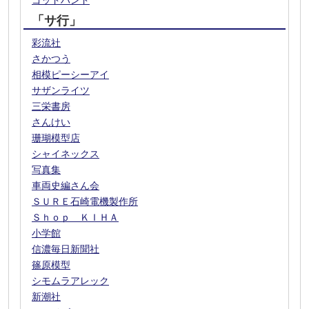
ゴッドハンド
「サ行」
彩流社
さかつう
相模ピーシーアイ
サザンライツ
三栄書房
さんけい
珊瑚模型店
シャイネックス
写真集
車両史編さん会
ＳＵＲＥ石崎電機製作所
Ｓｈｏｐ ＫＩＨＡ
小学館
信濃毎日新聞社
篠原模型
シモムラアレック
新潮社