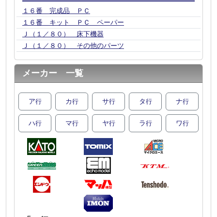
１６番 完成品 ＰＣ
１６番 キット ＰＣ ペーパー
Ｊ（１／８０） 床下機器
Ｊ（１／８０） その他のパーツ
メーカー 一覧
ア
カ
サ
タ
ナ
行
行
行
行
行
ハ
マ
ヤ
ラ
ワ
行
行
行
行
行