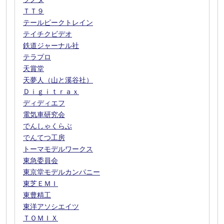
ＴＴ９
テールピークトレイン
テイチクビデオ
鉄道ジャーナル社
テラプロ
天賞堂
天夢人（山と溪谷社）
Ｄｉｇｉｔｒａｘ
ディディエフ
電気車研究会
でんしゃくらぶ
でんてつ工房
トーマモデルワークス
東急委員会
東京堂モデルカンパニー
東芝ＥＭＩ
東豊精工
東洋アソシエイツ
ＴＯＭＩＸ