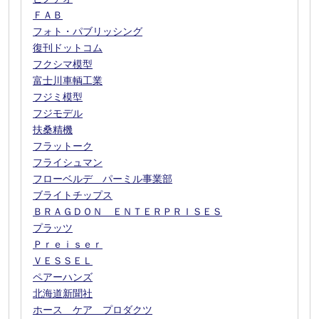
ＦＡＢ
フォト・パブリッシング
復刊ドットコム
フクシマ模型
富士川車輌工業
フジミ模型
フジモデル
扶桑精機
フラットーク
フライシュマン
フローベルデ パーミル事業部
ブライトチップス
ＢＲＡＧＤＯＮ ＥＮＴＥＲＰＲＩＳＥＳ
プラッツ
Ｐｒｅｉｓｅｒ
ＶＥＳＳＥＬ
ペアーハンズ
北海道新聞社
ホース ケア プロダクツ