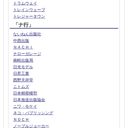
トラムウェイ
トレインウェーブ
トレジャータウン
「ナ行」
ないねん出版社
中西出版
ＮＡＣＨＩ
ナローガレージ
南軽出版局
日光モデル
日昇工業
西野天祥堂
ニトムズ
日本精密模型
日本放送出版協会
ニワ・モケイ
ネコ・パブリッシング
ＮＯＣＨ
ノーブルジョーカー