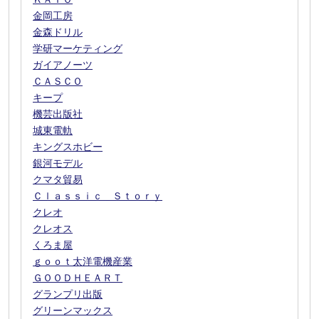
金岡工房
金森ドリル
学研マーケティング
ガイアノーツ
ＣＡＳＣＯ
キープ
機芸出版社
城東電軌
キングスホビー
銀河モデル
クマタ貿易
Ｃｌａｓｓｉｃ Ｓｔｏｒｙ
クレオ
クレオス
くろま屋
ｇｏｏｔ太洋電機産業
ＧＯＯＤＨＥＡＲＴ
グランプリ出版
グリーンマックス