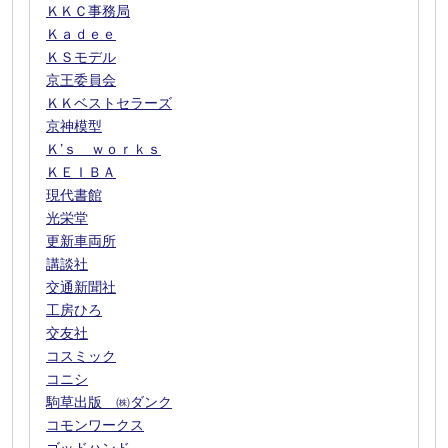
ＫＫＣ事務局
Ｋａｄｅｅ
ＫＳモデル
京王委員会
ＫＫベストセラーズ
京神模型
Ｋ’ｓ ｗｏｒｋｓ
ＫＥＩＢＡ
現代書館
光栄堂
更新車両所
講談社
交通新聞社
工房ひろ
交友社
コスミック
コニシ
駒草出版 ㈱ダンク
コモンワークス