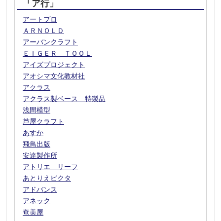
「ア行」
アートプロ
ＡＲＮＯＬＤ
アーバンクラフト
ＥＩＧＥＲ ＴＯＯＬ
アイズプロジェクト
アオシマ文化教材社
アクラス
アクラス製ベース 特製品
浅間模型
芦屋クラフト
あすか
飛鳥出版
安達製作所
アトリエ リーフ
あとりえピクタ
アドバンス
アネック
奄美屋