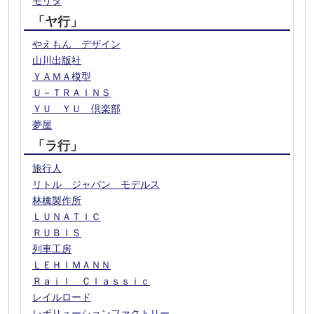
モリタ
「ヤ行」
やえもん デザイン
山川出版社
ＹＡＭＡ模型
Ｕ－ＴＲＡＩＮＳ
ＹＵ ＹＵ 倶楽部
夢屋
「ラ行」
旅行人
リトル ジャパン モデルス
林檎製作所
ＬＵＮＡＴＩＣ
ＲＵＢＩＳ
列車工房
ＬＥＨＩＭＡＮＮ
Ｒａｉｌ Ｃｌａｓｓｉｃ
レイルロード
レボリューションファクトリー