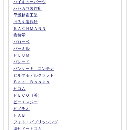
ハイキューパーツ
ハセガワ製作所
早坂精密工業
はるを製作所
ＢＡＣＨＭＡＮＮ
梅桜堂
バローベ
パーミル
ＰＬＵＭ
パレード
パンケーキ コンテナ
ヒルマモデルクラフト
Ｂｅｅ Ｂｏｏｋｓ
ビコム
ＰＥＣＯ（英）
ピーエスジー
ピノチオ
ＦＡＢ
フォト・パブリッシング
復刊ドットコム