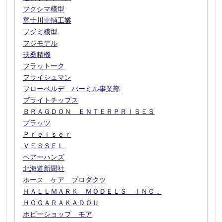
フクシマ模型
富士川車輌工業
フジミ模型
フジモデル
扶桑精機
フラットーク
フライシュマン
フローベルデ パーミル事業部
ブライトチップス
ＢＲＡＧＤＯＮ ＥＮＴＥＲＰＲＩＳＥＳ
プラッツ
Ｐｒｅｉｓｅｒ
ＶＥＳＳＥＬ
ペアーハンズ
北海道新聞社
ホース ケア プロダクツ
ＨＡＬＬＭＡＲＫ ＭＯＤＥＬＳ ＩＮＣ．
ＨＯＧＡＲＡＫＡＤＯＵ
ホビーショップ モア