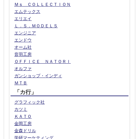
Ｍｓ ＣＯＬＬＥＣＴＩＯＮ
エムテックス
エリエイ
Ｌ．Ｓ．ＭＯＤＥＬＳ
エンジニア
エンドウ
オーム社
音羽工房
ＯＦＦＩＣＥ ＮＡＴＯＲＩ
オルファ
ガンショップ・インディ
ＭＴＢ
「カ行」
グラフィック社
カツミ
ＫＡＴＯ
金岡工房
金森ドリル
学研マーケティング