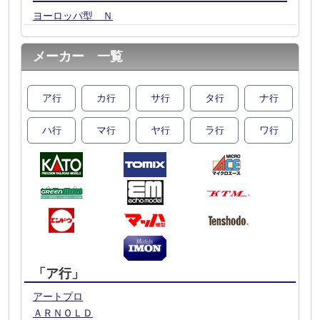
ヨーロッパ型 Ｎ
メーカー 一覧
ア
カ
サ
タ
ナ
行
行
行
行
行
ハ
マ
ヤ
ラ
ワ
行
行
行
行
行
「ア行」
アートプロ
ＡＲＮＯＬＤ