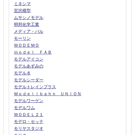
ミネシマ
宮沢模型
ムサシノモデル
明邦化学工業
メディア・パル
モーリン
ＭＯＤＥＭＯ
ｍｏｄｅｌ ＦＡＢ
モデルアイコン
モデルあずみの
モデル８
モデルシーダー
モデルトレインプラス
Ｍｏｄｅｌｌｂａｈｎ ＵＮＩＯＮ
モデルワーゲン
モデルワム
ＭＯＤＥＬ２１
モデロ・セッテ
モリヤスタジオ