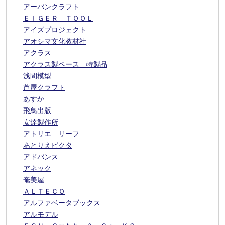
アーバンクラフト
ＥＩＧＥＲ ＴＯＯＬ
アイズプロジェクト
アオシマ文化教材社
アクラス
アクラス製ベース 特製品
浅間模型
芦屋クラフト
あすか
飛鳥出版
安達製作所
アトリエ リーフ
あとりえピクタ
アドバンス
アネック
奄美屋
ＡＬＴＥＣＯ
アルファベータブックス
アルモデル