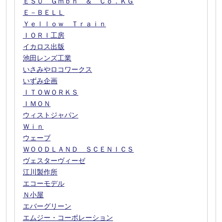
ＥＳＵ Ｇｍｂｈ ＆ Ｃｏ．ＫＧ
Ｅ－ＢＥＬＬ
Ｙｅｌｌｏｗ Ｔｒａｉｎ
ＩＯＲＩ工房
イカロス出版
池田レンズ工業
いさみやロコワークス
いずみ企画
ＩＴＯＷＯＲＫＳ
ＩＭＯＮ
ウィストジャパン
Ｗｉｎ
ウェーブ
ＷＯＯＤＬＡＮＤ ＳＣＥＮＩＣＳ
ヴェスターヴィーゼ
江川製作所
エコーモデル
Ｎ小屋
エバーグリーン
エムジー・コーポレーション