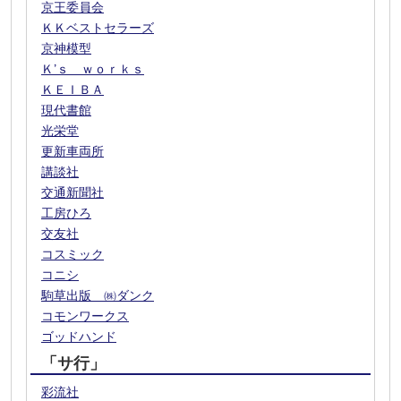
京王委員会
ＫＫベストセラーズ
京神模型
Ｋ’ｓ ｗｏｒｋｓ
ＫＥＩＢＡ
現代書館
光栄堂
更新車両所
講談社
交通新聞社
工房ひろ
交友社
コスミック
コニシ
駒草出版 ㈱ダンク
コモンワークス
ゴッドハンド
「サ行」
彩流社