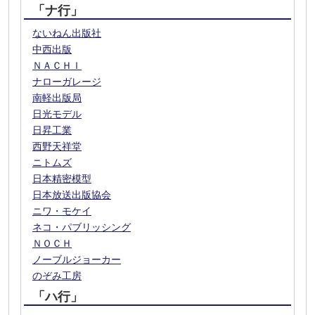
「ナ行」
ないねん出版社
中西出版
ＮＡＣＨＩ
ナローガレージ
南軽出版局
日光モデル
日昇工業
西野天祥堂
ニトムズ
日本精密模型
日本放送出版協会
ニワ・モケイ
ネコ・パブリッシング
ＮＯＣＨ
ノーブルジョーカー
のぞみ工房
「ハ行」