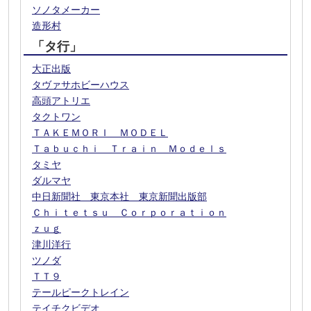
ソノタメーカー
造形村
「タ行」
大正出版
タヴァサホビーハウス
高頭アトリエ
タクトワン
ＴＡＫＥＭＯＲＩ ＭＯＤＥＬ
Ｔａｂｕｃｈｉ Ｔｒａｉｎ Ｍｏｄｅｌｓ
タミヤ
ダルマヤ
中日新聞社 東京本社 東京新聞出版部
Ｃｈｉｔｅｔｓｕ Ｃｏｒｐｏｒａｔｉｏｎ
ｚｕｇ
津川洋行
ツノダ
ＴＴ９
テールピークトレイン
テイチクビデオ