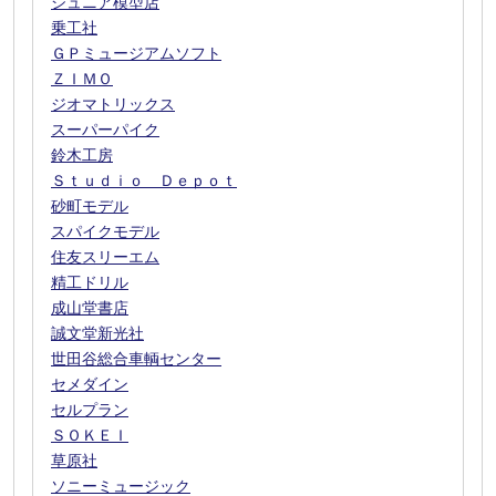
ジュニア模型店
乗工社
ＧＰミュージアムソフト
ＺＩＭＯ
ジオマトリックス
スーパーパイク
鈴木工房
Ｓｔｕｄｉｏ Ｄｅｐｏｔ
砂町モデル
スパイクモデル
住友スリーエム
精工ドリル
成山堂書店
誠文堂新光社
世田谷総合車輌センター
セメダイン
セルプラン
ＳＯＫＥＩ
草原社
ソニーミュージック