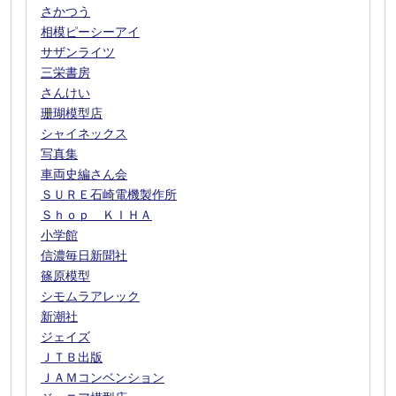
さかつう
相模ピーシーアイ
サザンライツ
三栄書房
さんけい
珊瑚模型店
シャイネックス
写真集
車両史編さん会
ＳＵＲＥ石崎電機製作所
Ｓｈｏｐ ＫＩＨＡ
小学館
信濃毎日新聞社
篠原模型
シモムラアレック
新潮社
ジェイズ
ＪＴＢ出版
ＪＡＭコンベンション