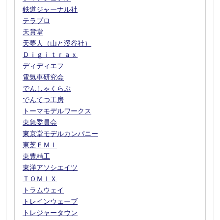
鉄道ジャーナル社
テラプロ
天賞堂
天夢人（山と溪谷社）
Ｄｉｇｉｔｒａｘ
ディディエフ
電気車研究会
でんしゃくらぶ
でんてつ工房
トーマモデルワークス
東急委員会
東京堂モデルカンパニー
東芝ＥＭＩ
東豊精工
東洋アソシエイツ
ＴＯＭＩＸ
トラムウェイ
トレインウェーブ
トレジャータウン