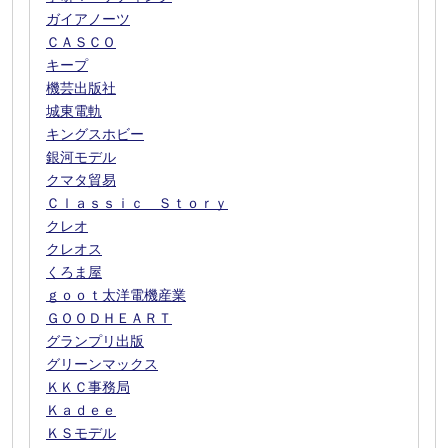
ガイアノーツ
ＣＡＳＣＯ
キープ
機芸出版社
城東電軌
キングスホビー
銀河モデル
クマタ貿易
Ｃｌａｓｓｉｃ Ｓｔｏｒｙ
クレオ
クレオス
くろま屋
ｇｏｏｔ太洋電機産業
ＧＯＯＤＨＥＡＲＴ
グランプリ出版
グリーンマックス
ＫＫＣ事務局
Ｋａｄｅｅ
ＫＳモデル