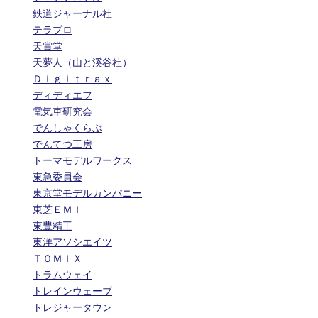
鉄道ジャーナル社
テラプロ
天賞堂
天夢人（山と溪谷社）
Ｄｉｇｉｔｒａｘ
ディディエフ
電気車研究会
でんしゃくらぶ
でんてつ工房
トーマモデルワークス
東急委員会
東京堂モデルカンパニー
東芝ＥＭＩ
東豊精工
東洋アソシエイツ
ＴＯＭＩＸ
トラムウェイ
トレインウェーブ
トレジャータウン