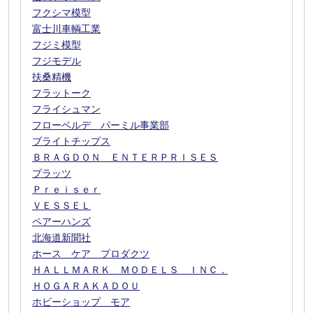
フクシマ模型
富士川車輌工業
フジミ模型
フジモデル
扶桑精機
フラットーク
フライシュマン
フローベルデ パーミル事業部
ブライトチップス
ＢＲＡＧＤＯＮ ＥＮＴＥＲＰＲＩＳＥＳ
プラッツ
Ｐｒｅｉｓｅｒ
ＶＥＳＳＥＬ
ペアーハンズ
北海道新聞社
ホース ケア プロダクツ
ＨＡＬＬＭＡＲＫ ＭＯＤＥＬＳ ＩＮＣ．
ＨＯＧＡＲＡＫＡＤＯＵ
ホビーショップ モア