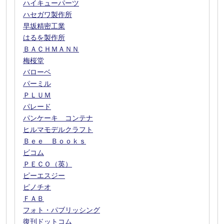
ハイキューパーツ
ハセガワ製作所
早坂精密工業
はるを製作所
ＢＡＣＨＭＡＮＮ
梅桜堂
バローベ
パーミル
ＰＬＵＭ
パレード
パンケーキ コンテナ
ヒルマモデルクラフト
Ｂｅｅ Ｂｏｏｋｓ
ビコム
ＰＥＣＯ（英）
ピーエスジー
ピノチオ
ＦＡＢ
フォト・パブリッシング
復刊ドットコム