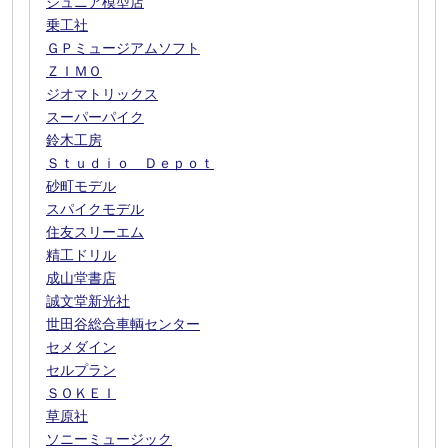
ジュニア模型店
乗工社
ＧＰミュージアムソフト
ＺＩＭＯ
ジオマトリックス
スーパーパイク
鈴木工房
Ｓｔｕｄｉｏ Ｄｅｐｏｔ
砂町モデル
スパイクモデル
住友スリーエム
精工ドリル
成山堂書店
誠文堂新光社
世田谷総合車輌センター
セメダイン
セルプラン
ＳＯＫＥＩ
草原社
ソニーミュージック