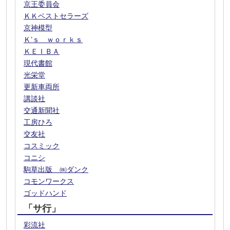
京王委員会
ＫＫベストセラーズ
京神模型
Ｋ’ｓ ｗｏｒｋｓ
ＫＥＩＢＡ
現代書館
光栄堂
更新車両所
講談社
交通新聞社
工房ひろ
交友社
コスミック
コニシ
駒草出版 ㈱ダンク
コモンワークス
ゴッドハンド
「サ行」
彩流社