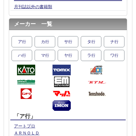
月刊誌以外の書籍類
メーカー 一覧
ア
カ
サ
タ
ナ
行
行
行
行
行
ハ
マ
ヤ
ラ
ワ
行
行
行
行
行
「ア行」
アートプロ
ＡＲＮＯＬＤ