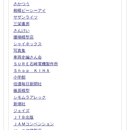
さかつう
相模ピーシーアイ
サザンライツ
三栄書房
さんけい
珊瑚模型店
シャイネックス
写真集
車両史編さん会
ＳＵＲＥ石崎電機製作所
Ｓｈｏｐ ＫＩＨＡ
小学館
信濃毎日新聞社
篠原模型
シモムラアレック
新潮社
ジェイズ
ＪＴＢ出版
ＪＡＭコンベンション