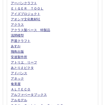
アーバンクラフト
ＥＩＧＥＲ ＴＯＯＬ
アイズプロジェクト
アオシマ文化教材社
アクラス
アクラス製ベース 特製品
浅間模型
芦屋クラフト
あすか
飛鳥出版
安達製作所
アトリエ リーフ
あとりえピクタ
アドバンス
アネック
奄美屋
ＡＬＴＥＣＯ
アルファベータブックス
アルモデル