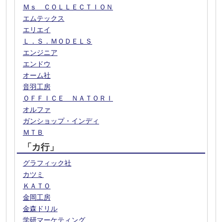
Ｍｓ ＣＯＬＬＥＣＴＩＯＮ
エムテックス
エリエイ
Ｌ．Ｓ．ＭＯＤＥＬＳ
エンジニア
エンドウ
オーム社
音羽工房
ＯＦＦＩＣＥ ＮＡＴＯＲＩ
オルファ
ガンショップ・インディ
ＭＴＢ
「カ行」
グラフィック社
カツミ
ＫＡＴＯ
金岡工房
金森ドリル
学研マーケティング