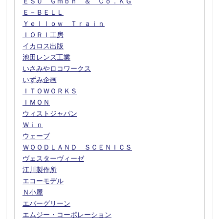
ＥＳＵ Ｇｍｂｈ ＆ Ｃｏ．ＫＧ
Ｅ－ＢＥＬＬ
Ｙｅｌｌｏｗ Ｔｒａｉｎ
ＩＯＲＩ工房
イカロス出版
池田レンズ工業
いさみやロコワークス
いずみ企画
ＩＴＯＷＯＲＫＳ
ＩＭＯＮ
ウィストジャパン
Ｗｉｎ
ウェーブ
ＷＯＯＤＬＡＮＤ ＳＣＥＮＩＣＳ
ヴェスターヴィーゼ
江川製作所
エコーモデル
Ｎ小屋
エバーグリーン
エムジー・コーポレーション