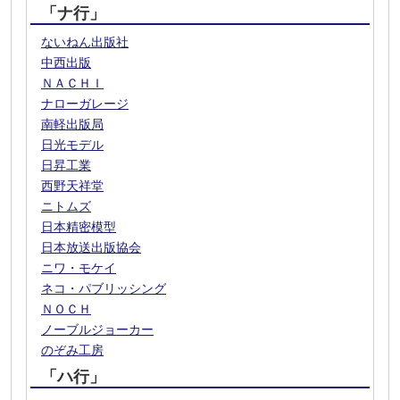
「ナ行」
ないねん出版社
中西出版
ＮＡＣＨＩ
ナローガレージ
南軽出版局
日光モデル
日昇工業
西野天祥堂
ニトムズ
日本精密模型
日本放送出版協会
ニワ・モケイ
ネコ・パブリッシング
ＮＯＣＨ
ノーブルジョーカー
のぞみ工房
「ハ行」