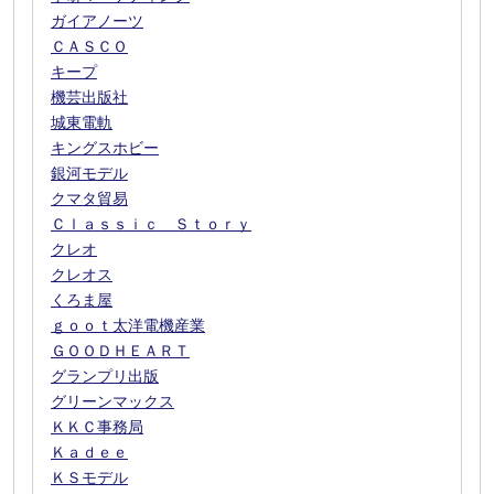
ガイアノーツ
ＣＡＳＣＯ
キープ
機芸出版社
城東電軌
キングスホビー
銀河モデル
クマタ貿易
Ｃｌａｓｓｉｃ Ｓｔｏｒｙ
クレオ
クレオス
くろま屋
ｇｏｏｔ太洋電機産業
ＧＯＯＤＨＥＡＲＴ
グランプリ出版
グリーンマックス
ＫＫＣ事務局
Ｋａｄｅｅ
ＫＳモデル