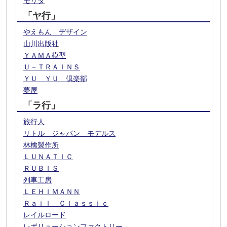
モリタ
「ヤ行」
やえもん デザイン
山川出版社
ＹＡＭＡ模型
Ｕ－ＴＲＡＩＮＳ
ＹＵ ＹＵ 倶楽部
夢屋
「ラ行」
旅行人
リトル ジャパン モデルス
林檎製作所
ＬＵＮＡＴＩＣ
ＲＵＢＩＳ
列車工房
ＬＥＨＩＭＡＮＮ
Ｒａｉｌ Ｃｌａｓｓｉｃ
レイルロード
レボリューションファクトリー