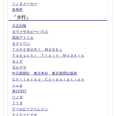
ソノタメーカー
造形村
「タ行」
大正出版
タヴァサホビーハウス
高頭アトリエ
タクトワン
ＴＡＫＥＭＯＲＩ ＭＯＤＥＬ
Ｔａｂｕｃｈｉ Ｔｒａｉｎ Ｍｏｄｅｌｓ
タミヤ
ダルマヤ
中日新聞社 東京本社 東京新聞出版部
Ｃｈｉｔｅｔｓｕ Ｃｏｒｐｏｒａｔｉｏｎ
ｚｕｇ
津川洋行
ツノダ
ＴＴ９
テールピークトレイン
テイチクビデオ