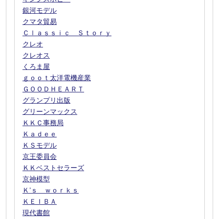
銀河モデル
クマタ貿易
Ｃｌａｓｓｉｃ Ｓｔｏｒｙ
クレオ
クレオス
くろま屋
ｇｏｏｔ太洋電機産業
ＧＯＯＤＨＥＡＲＴ
グランプリ出版
グリーンマックス
ＫＫＣ事務局
Ｋａｄｅｅ
ＫＳモデル
京王委員会
ＫＫベストセラーズ
京神模型
Ｋ’ｓ ｗｏｒｋｓ
ＫＥＩＢＡ
現代書館