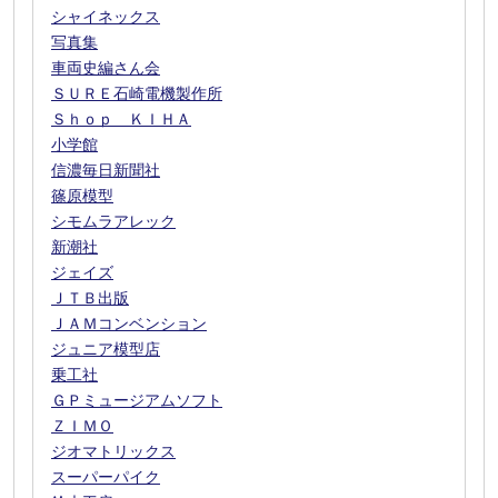
シャイネックス
写真集
車両史編さん会
ＳＵＲＥ石崎電機製作所
Ｓｈｏｐ ＫＩＨＡ
小学館
信濃毎日新聞社
篠原模型
シモムラアレック
新潮社
ジェイズ
ＪＴＢ出版
ＪＡＭコンベンション
ジュニア模型店
乗工社
ＧＰミュージアムソフト
ＺＩＭＯ
ジオマトリックス
スーパーパイク