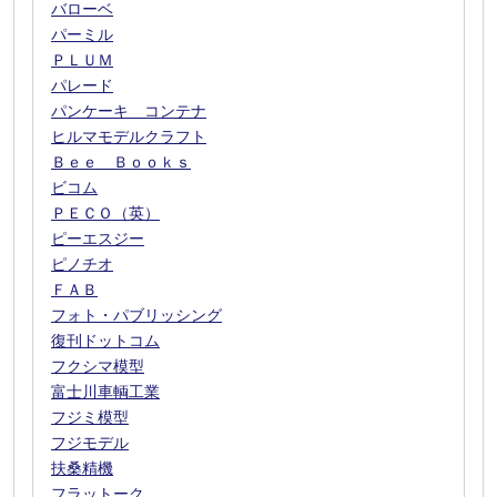
バローベ
パーミル
ＰＬＵＭ
パレード
パンケーキ コンテナ
ヒルマモデルクラフト
Ｂｅｅ Ｂｏｏｋｓ
ビコム
ＰＥＣＯ（英）
ピーエスジー
ピノチオ
ＦＡＢ
フォト・パブリッシング
復刊ドットコム
フクシマ模型
富士川車輌工業
フジミ模型
フジモデル
扶桑精機
フラットーク