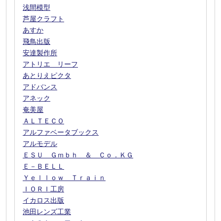
浅間模型
芦屋クラフト
あすか
飛鳥出版
安達製作所
アトリエ リーフ
あとりえピクタ
アドバンス
アネック
奄美屋
ＡＬＴＥＣＯ
アルファベータブックス
アルモデル
ＥＳＵ Ｇｍｂｈ ＆ Ｃｏ．ＫＧ
Ｅ－ＢＥＬＬ
Ｙｅｌｌｏｗ Ｔｒａｉｎ
ＩＯＲＩ工房
イカロス出版
池田レンズ工業