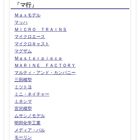
「マ行」
Ｍａｘモデル
マッハ
ＭＩＣＲＯ ＴＲＡＩＮＳ
マイクロエース
マイクロキャスト
マグザム
Ｍａｓｔｅｒｐｉｅｃｅ
ＭＡＲＩＮＥ ＦＡＣＴＯＲＹ
マルティ・アンド・カンパニー
三田模型
ミツトヨ
ミニ・ネイチャー
ミネシマ
宮沢模型
ムサシノモデル
明邦化学工業
メディア・パル
モーリン