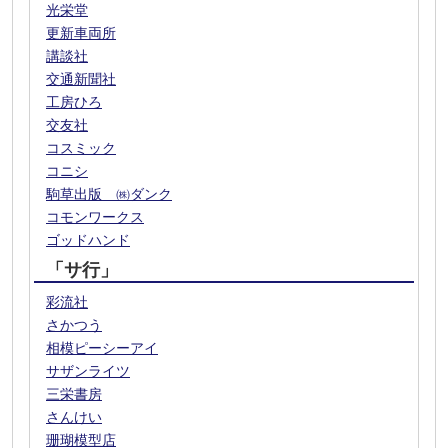
光栄堂
更新車両所
講談社
交通新聞社
工房ひろ
交友社
コスミック
コニシ
駒草出版 ㈱ダンク
コモンワークス
ゴッドハンド
「サ行」
彩流社
さかつう
相模ピーシーアイ
サザンライツ
三栄書房
さんけい
珊瑚模型店