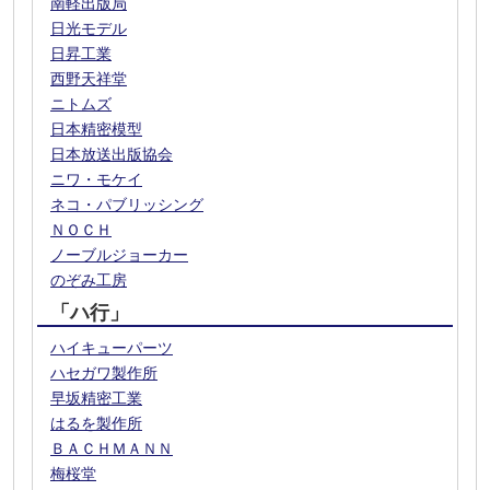
南軽出版局
日光モデル
日昇工業
西野天祥堂
ニトムズ
日本精密模型
日本放送出版協会
ニワ・モケイ
ネコ・パブリッシング
ＮＯＣＨ
ノーブルジョーカー
のぞみ工房
「ハ行」
ハイキューパーツ
ハセガワ製作所
早坂精密工業
はるを製作所
ＢＡＣＨＭＡＮＮ
梅桜堂