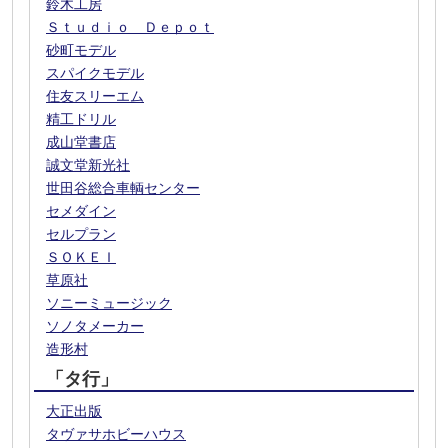
鈴木工房
Ｓｔｕｄｉｏ Ｄｅｐｏｔ
砂町モデル
スパイクモデル
住友スリーエム
精工ドリル
成山堂書店
誠文堂新光社
世田谷総合車輌センター
セメダイン
セルプラン
ＳＯＫＥＩ
草原社
ソニーミュージック
ソノタメーカー
造形村
「タ行」
大正出版
タヴァサホビーハウス