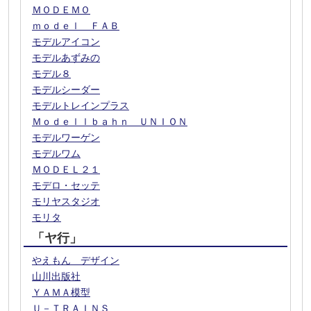
ＭＯＤＥＭＯ
ｍｏｄｅｌ ＦＡＢ
モデルアイコン
モデルあずみの
モデル８
モデルシーダー
モデルトレインプラス
Ｍｏｄｅｌｌｂａｈｎ ＵＮＩＯＮ
モデルワーゲン
モデルワム
ＭＯＤＥＬ２１
モデロ・セッテ
モリヤスタジオ
モリタ
「ヤ行」
やえもん デザイン
山川出版社
ＹＡＭＡ模型
Ｕ－ＴＲＡＩＮＳ