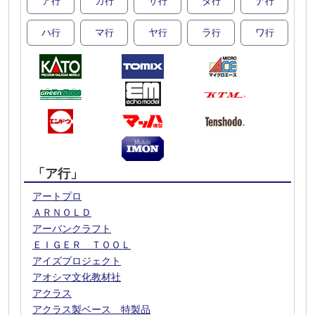
ア
カ
サ
タ
ナ
行
行
行
行
行
ハ
マ
ヤ
ラ
ワ
行
行
行
行
行
「ア行」
アートプロ
ＡＲＮＯＬＤ
アーバンクラフト
ＥＩＧＥＲ ＴＯＯＬ
アイズプロジェクト
アオシマ文化教材社
アクラス
アクラス製ベース 特製品