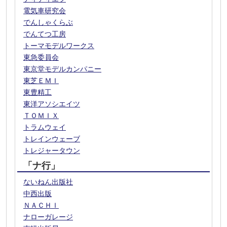
電気車研究会
でんしゃくらぶ
でんてつ工房
トーマモデルワークス
東急委員会
東京堂モデルカンパニー
東芝ＥＭＩ
東豊精工
東洋アソシエイツ
ＴＯＭＩＸ
トラムウェイ
トレインウェーブ
トレジャータウン
「ナ行」
ないねん出版社
中西出版
ＮＡＣＨＩ
ナローガレージ