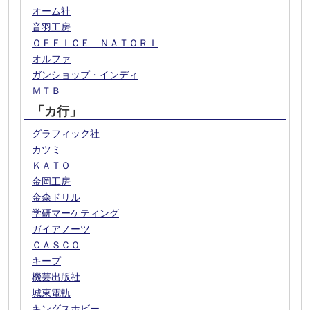
オーム社
音羽工房
ＯＦＦＩＣＥ ＮＡＴＯＲＩ
オルファ
ガンショップ・インディ
ＭＴＢ
「カ行」
グラフィック社
カツミ
ＫＡＴＯ
金岡工房
金森ドリル
学研マーケティング
ガイアノーツ
ＣＡＳＣＯ
キープ
機芸出版社
城東電軌
キングスホビー