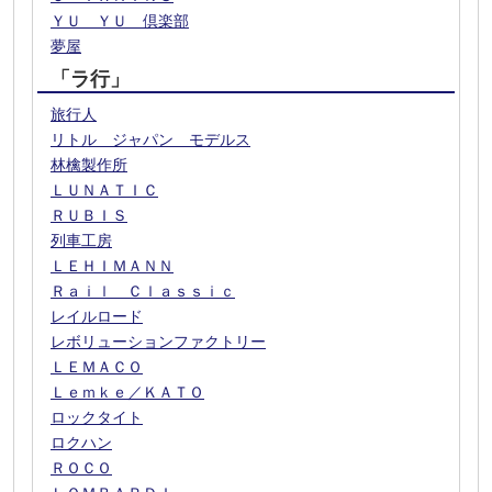
ＹＵ ＹＵ 倶楽部
夢屋
「ラ行」
旅行人
リトル ジャパン モデルス
林檎製作所
ＬＵＮＡＴＩＣ
ＲＵＢＩＳ
列車工房
ＬＥＨＩＭＡＮＮ
Ｒａｉｌ Ｃｌａｓｓｉｃ
レイルロード
レボリューションファクトリー
ＬＥＭＡＣＯ
Ｌｅｍｋｅ／ＫＡＴＯ
ロックタイト
ロクハン
ＲＯＣＯ