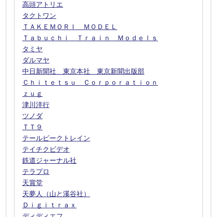
高頭アトリエ
タクトワン
ＴＡＫＥＭＯＲＩ ＭＯＤＥＬ
Ｔａｂｕｃｈｉ Ｔｒａｉｎ Ｍｏｄｅｌｓ
タミヤ
ダルマヤ
中日新聞社 東京本社 東京新聞出版部
Ｃｈｉｔｅｔｓｕ Ｃｏｒｐｏｒａｔｉｏｎ
ｚｕｇ
津川洋行
ツノダ
ＴＴ９
テールピークトレイン
テイチクビデオ
鉄道ジャーナル社
テラプロ
天賞堂
天夢人（山と溪谷社）
Ｄｉｇｉｔｒａｘ
ディディエフ