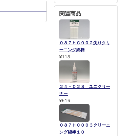
関連商品
０８７ＨＣ００２尖りクリ
ーニング綿棒
¥118
２４－０２３ ユニクリー
ナー
¥616
０８７ＨＣ００３クリーニ
ング綿棒１０