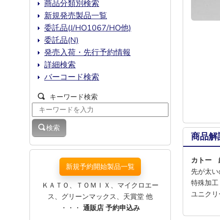
商品分類別検索
新規発売製品一覧
委託品(J/HO1067/HO他)
委託品(N)
発売入荷・先行予約情報
詳細検索
バーコード検索
キーワード検索
検索
商品解
カトー 
新規予約開始製品一覧
先が太い
特殊加工
ＫＡＴＯ、ＴＯＭＩＸ、マイクロエー
ユニクリ
ス、グリーンマックス、天賞堂 他
・・・
通販店 予約申込み