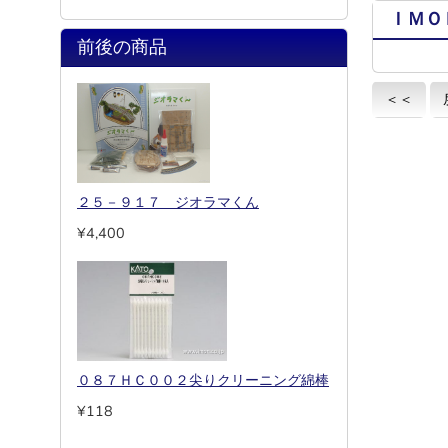
ＩＭＯ
前後の商品
＜＜
２５－９１７ ジオラマくん
¥4,400
０８７ＨＣ００２尖りクリーニング綿棒
¥118