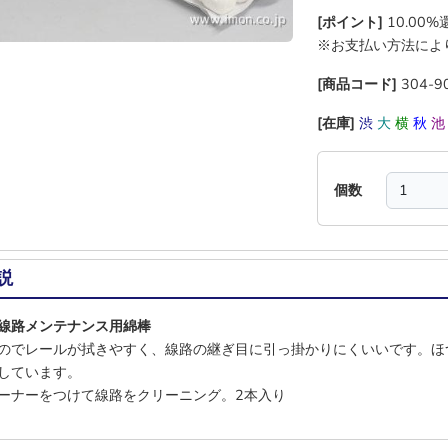
[ポイント]
10.00
※お支払い方法によ
[商品コード]
304-9
[在庫]
渋
大
横
秋
個数
説
線路メンテナンス用綿棒
のでレールが拭きやすく、線路の継ぎ目に引っ掛かりにくいいです。ほ
しています。
ーナーをつけて線路をクリーニング。2本入り