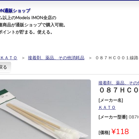
IMON通販ショップ
以上のModels IMON全店の
連商品が通販ショップで購入可能。
ポイントが貯まる。使える。
ＫＡＴＯ
＞
接着剤、薬品、その他消耗品
＞ ０８７ＨＣ００１線路
戻る
接着剤、薬品、その
０８７ＨＣ
[メーカー名]
ＫＡＴＯ
[メーカー型番]
087
¥118
[価格]