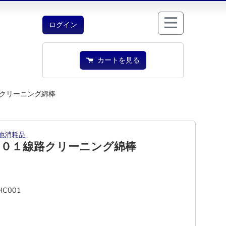
ログイン
カートを見る
クリーニング綿棒
他消耗品
００１線路クリーニング綿棒
HC001