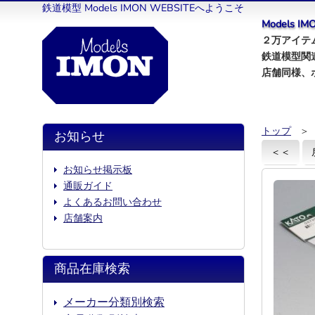
鉄道模型 Models IMON WEBSITEへようこそ
Models 
２万アイテム
鉄道模型関
店舗同様、
トップ
＞
お知らせ
＜＜
お知らせ掲示板
通販ガイド
よくあるお問い合わせ
店舗案内
商品在庫検索
メーカー分類別検索