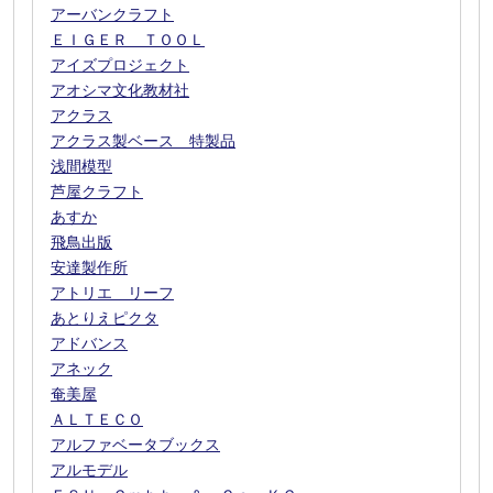
アーバンクラフト
ＥＩＧＥＲ ＴＯＯＬ
アイズプロジェクト
アオシマ文化教材社
アクラス
アクラス製ベース 特製品
浅間模型
芦屋クラフト
あすか
飛鳥出版
安達製作所
アトリエ リーフ
あとりえピクタ
アドバンス
アネック
奄美屋
ＡＬＴＥＣＯ
アルファベータブックス
アルモデル