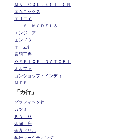
Ｍｓ ＣＯＬＬＥＣＴＩＯＮ
エムテックス
エリエイ
Ｌ．Ｓ．ＭＯＤＥＬＳ
エンジニア
エンドウ
オーム社
音羽工房
ＯＦＦＩＣＥ ＮＡＴＯＲＩ
オルファ
ガンショップ・インディ
ＭＴＢ
「カ行」
グラフィック社
カツミ
ＫＡＴＯ
金岡工房
金森ドリル
学研マーケティング