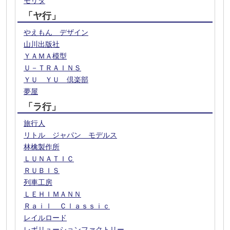
モリタ
「ヤ行」
やえもん デザイン
山川出版社
ＹＡＭＡ模型
Ｕ－ＴＲＡＩＮＳ
ＹＵ ＹＵ 倶楽部
夢屋
「ラ行」
旅行人
リトル ジャパン モデルス
林檎製作所
ＬＵＮＡＴＩＣ
ＲＵＢＩＳ
列車工房
ＬＥＨＩＭＡＮＮ
Ｒａｉｌ Ｃｌａｓｓｉｃ
レイルロード
レボリューションファクトリー