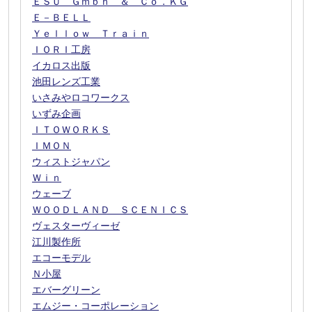
ＥＳＵ Ｇｍｂｈ ＆ Ｃｏ．ＫＧ
Ｅ－ＢＥＬＬ
Ｙｅｌｌｏｗ Ｔｒａｉｎ
ＩＯＲＩ工房
イカロス出版
池田レンズ工業
いさみやロコワークス
いずみ企画
ＩＴＯＷＯＲＫＳ
ＩＭＯＮ
ウィストジャパン
Ｗｉｎ
ウェーブ
ＷＯＯＤＬＡＮＤ ＳＣＥＮＩＣＳ
ヴェスターヴィーゼ
江川製作所
エコーモデル
Ｎ小屋
エバーグリーン
エムジー・コーポレーション