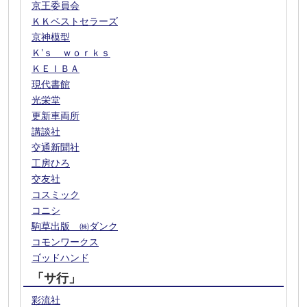
京王委員会
ＫＫベストセラーズ
京神模型
Ｋ’ｓ ｗｏｒｋｓ
ＫＥＩＢＡ
現代書館
光栄堂
更新車両所
講談社
交通新聞社
工房ひろ
交友社
コスミック
コニシ
駒草出版 ㈱ダンク
コモンワークス
ゴッドハンド
「サ行」
彩流社