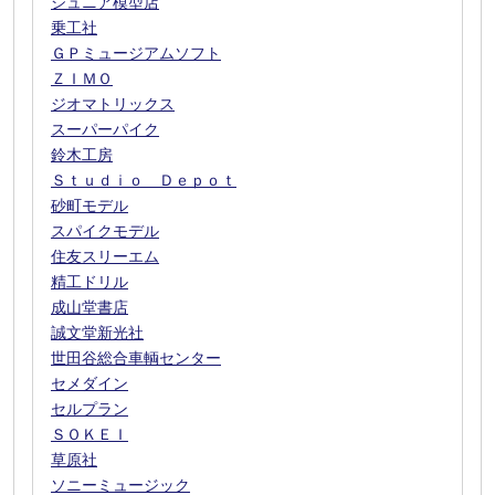
ジュニア模型店
乗工社
ＧＰミュージアムソフト
ＺＩＭＯ
ジオマトリックス
スーパーパイク
鈴木工房
Ｓｔｕｄｉｏ Ｄｅｐｏｔ
砂町モデル
スパイクモデル
住友スリーエム
精工ドリル
成山堂書店
誠文堂新光社
世田谷総合車輌センター
セメダイン
セルプラン
ＳＯＫＥＩ
草原社
ソニーミュージック