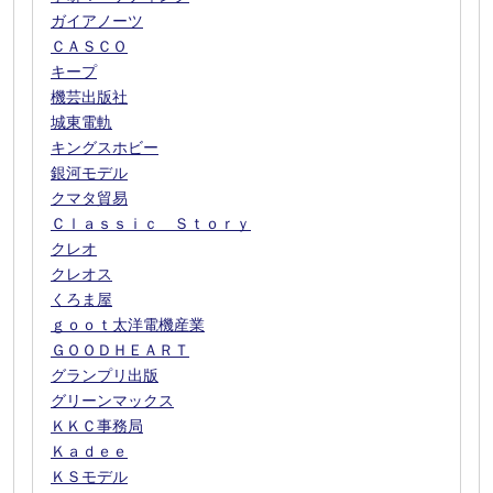
ガイアノーツ
ＣＡＳＣＯ
キープ
機芸出版社
城東電軌
キングスホビー
銀河モデル
クマタ貿易
Ｃｌａｓｓｉｃ Ｓｔｏｒｙ
クレオ
クレオス
くろま屋
ｇｏｏｔ太洋電機産業
ＧＯＯＤＨＥＡＲＴ
グランプリ出版
グリーンマックス
ＫＫＣ事務局
Ｋａｄｅｅ
ＫＳモデル