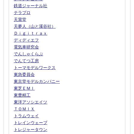
鉄道ジャーナル社
テラプロ
天賞堂
天夢人（山と溪谷社）
Ｄｉｇｉｔｒａｘ
ディディエフ
電気車研究会
でんしゃくらぶ
でんてつ工房
トーマモデルワークス
東急委員会
東京堂モデルカンパニー
東芝ＥＭＩ
東豊精工
東洋アソシエイツ
ＴＯＭＩＸ
トラムウェイ
トレインウェーブ
トレジャータウン