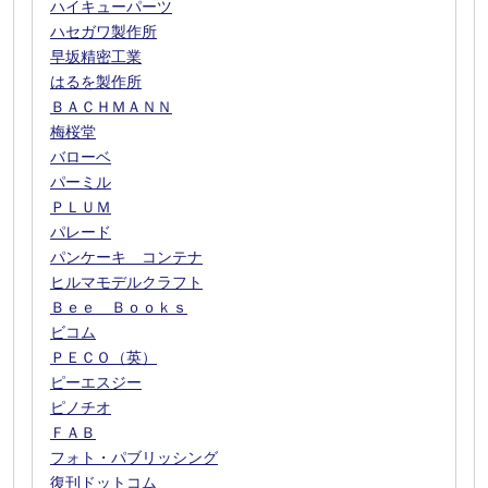
ハイキューパーツ
ハセガワ製作所
早坂精密工業
はるを製作所
ＢＡＣＨＭＡＮＮ
梅桜堂
バローベ
パーミル
ＰＬＵＭ
パレード
パンケーキ コンテナ
ヒルマモデルクラフト
Ｂｅｅ Ｂｏｏｋｓ
ビコム
ＰＥＣＯ（英）
ピーエスジー
ピノチオ
ＦＡＢ
フォト・パブリッシング
復刊ドットコム