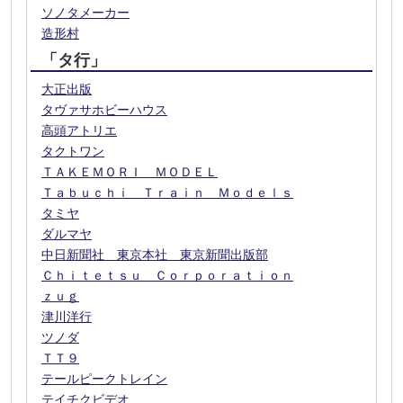
ソノタメーカー
造形村
「タ行」
大正出版
タヴァサホビーハウス
高頭アトリエ
タクトワン
ＴＡＫＥＭＯＲＩ ＭＯＤＥＬ
Ｔａｂｕｃｈｉ Ｔｒａｉｎ Ｍｏｄｅｌｓ
タミヤ
ダルマヤ
中日新聞社 東京本社 東京新聞出版部
Ｃｈｉｔｅｔｓｕ Ｃｏｒｐｏｒａｔｉｏｎ
ｚｕｇ
津川洋行
ツノダ
ＴＴ９
テールピークトレイン
テイチクビデオ