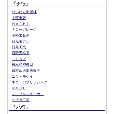
「ナ行」
ないねん出版社
中西出版
ＮＡＣＨＩ
ナローガレージ
南軽出版局
日光モデル
日昇工業
西野天祥堂
ニトムズ
日本精密模型
日本放送出版協会
ニワ・モケイ
ネコ・パブリッシング
ＮＯＣＨ
ノーブルジョーカー
のぞみ工房
「ハ行」