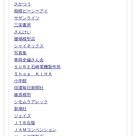
さかつう
相模ピーシーアイ
サザンライツ
三栄書房
さんけい
珊瑚模型店
シャイネックス
写真集
車両史編さん会
ＳＵＲＥ石崎電機製作所
Ｓｈｏｐ ＫＩＨＡ
小学館
信濃毎日新聞社
篠原模型
シモムラアレック
新潮社
ジェイズ
ＪＴＢ出版
ＪＡＭコンベンション