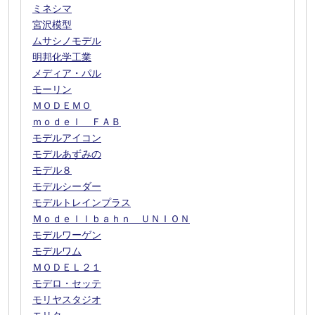
ミネシマ
宮沢模型
ムサシノモデル
明邦化学工業
メディア・パル
モーリン
ＭＯＤＥＭＯ
ｍｏｄｅｌ ＦＡＢ
モデルアイコン
モデルあずみの
モデル８
モデルシーダー
モデルトレインプラス
Ｍｏｄｅｌｌｂａｈｎ ＵＮＩＯＮ
モデルワーゲン
モデルワム
ＭＯＤＥＬ２１
モデロ・セッテ
モリヤスタジオ