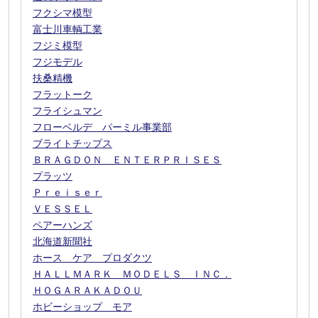
フクシマ模型
富士川車輌工業
フジミ模型
フジモデル
扶桑精機
フラットーク
フライシュマン
フローベルデ パーミル事業部
ブライトチップス
ＢＲＡＧＤＯＮ ＥＮＴＥＲＰＲＩＳＥＳ
プラッツ
Ｐｒｅｉｓｅｒ
ＶＥＳＳＥＬ
ペアーハンズ
北海道新聞社
ホース ケア プロダクツ
ＨＡＬＬＭＡＲＫ ＭＯＤＥＬＳ ＩＮＣ．
ＨＯＧＡＲＡＫＡＤＯＵ
ホビーショップ モア