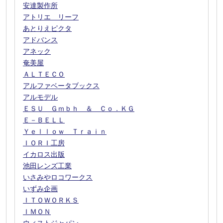
安達製作所
アトリエ リーフ
あとりえピクタ
アドバンス
アネック
奄美屋
ＡＬＴＥＣＯ
アルファベータブックス
アルモデル
ＥＳＵ Ｇｍｂｈ ＆ Ｃｏ．ＫＧ
Ｅ－ＢＥＬＬ
Ｙｅｌｌｏｗ Ｔｒａｉｎ
ＩＯＲＩ工房
イカロス出版
池田レンズ工業
いさみやロコワークス
いずみ企画
ＩＴＯＷＯＲＫＳ
ＩＭＯＮ