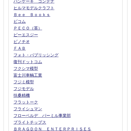
パンケーキ コンテナ
ヒルマモデルクラフト
Ｂｅｅ Ｂｏｏｋｓ
ビコム
ＰＥＣＯ（英）
ピーエスジー
ピノチオ
ＦＡＢ
フォト・パブリッシング
復刊ドットコム
フクシマ模型
富士川車輌工業
フジミ模型
フジモデル
扶桑精機
フラットーク
フライシュマン
フローベルデ パーミル事業部
ブライトチップス
ＢＲＡＧＤＯＮ ＥＮＴＥＲＰＲＩＳＥＳ