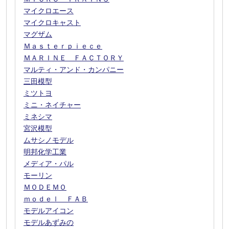
マイクロエース
マイクロキャスト
マグザム
Ｍａｓｔｅｒｐｉｅｃｅ
ＭＡＲＩＮＥ ＦＡＣＴＯＲＹ
マルティ・アンド・カンパニー
三田模型
ミツトヨ
ミニ・ネイチャー
ミネシマ
宮沢模型
ムサシノモデル
明邦化学工業
メディア・パル
モーリン
ＭＯＤＥＭＯ
ｍｏｄｅｌ ＦＡＢ
モデルアイコン
モデルあずみの