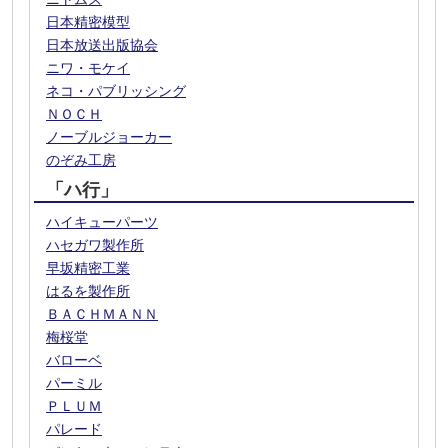
日本精密模型
日本放送出版協会
ニワ・モケイ
ネコ・パブリッシング
ＮＯＣＨ
ノーブルジョーカー
のぞみ工房
「ハ行」
ハイキューパーツ
ハセガワ製作所
早坂精密工業
はるを製作所
ＢＡＣＨＭＡＮＮ
梅桜堂
バローベ
パーミル
ＰＬＵＭ
パレード