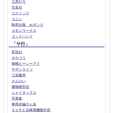
工房ひろ
交友社
コスミック
コニシ
駒草出版 ㈱ダンク
コモンワークス
ゴッドハンド
「サ行」
彩流社
さかつう
相模ピーシーアイ
サザンライツ
三栄書房
さんけい
珊瑚模型店
シャイネックス
写真集
車両史編さん会
ＳＵＲＥ石崎電機製作所