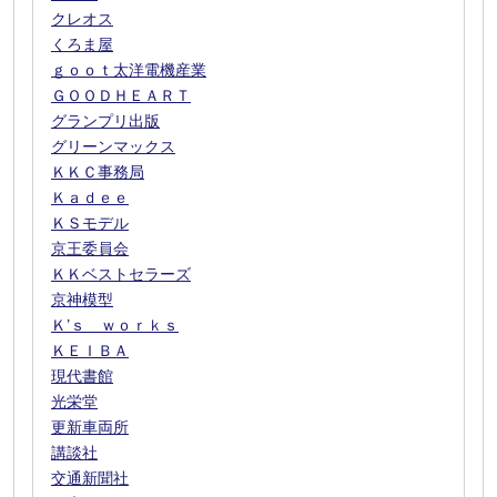
クレオス
くろま屋
ｇｏｏｔ太洋電機産業
ＧＯＯＤＨＥＡＲＴ
グランプリ出版
グリーンマックス
ＫＫＣ事務局
Ｋａｄｅｅ
ＫＳモデル
京王委員会
ＫＫベストセラーズ
京神模型
Ｋ’ｓ ｗｏｒｋｓ
ＫＥＩＢＡ
現代書館
光栄堂
更新車両所
講談社
交通新聞社