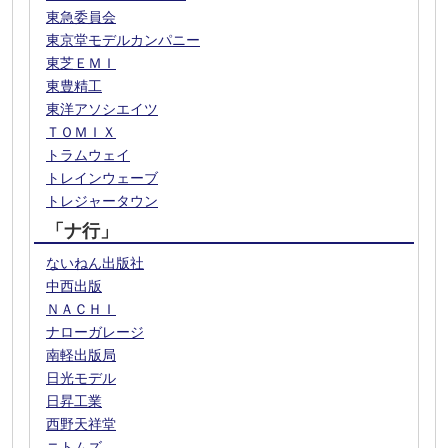
東急委員会
東京堂モデルカンパニー
東芝ＥＭＩ
東豊精工
東洋アソシエイツ
ＴＯＭＩＸ
トラムウェイ
トレインウェーブ
トレジャータウン
「ナ行」
ないねん出版社
中西出版
ＮＡＣＨＩ
ナローガレージ
南軽出版局
日光モデル
日昇工業
西野天祥堂
ニトムズ