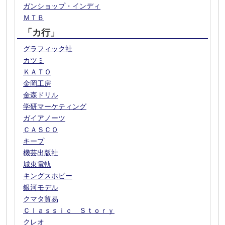
ガンショップ・インディ
ＭＴＢ
「カ行」
グラフィック社
カツミ
ＫＡＴＯ
金岡工房
金森ドリル
学研マーケティング
ガイアノーツ
ＣＡＳＣＯ
キープ
機芸出版社
城東電軌
キングスホビー
銀河モデル
クマタ貿易
Ｃｌａｓｓｉｃ Ｓｔｏｒｙ
クレオ