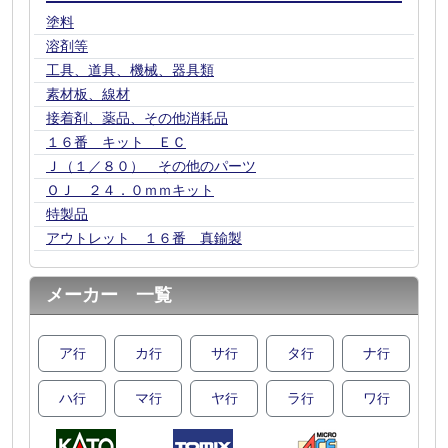
塗料
溶剤等
工具、道具、機械、器具類
素材板、線材
接着剤、薬品、その他消耗品
１６番 キット ＥＣ
Ｊ（１／８０） その他のパーツ
ＯＪ ２４．０ｍｍキット
特製品
アウトレット １６番 真鍮製
メーカー 一覧
ア
カ
サ
タ
ナ
行
行
行
行
行
ハ
マ
ヤ
ラ
ワ
行
行
行
行
行