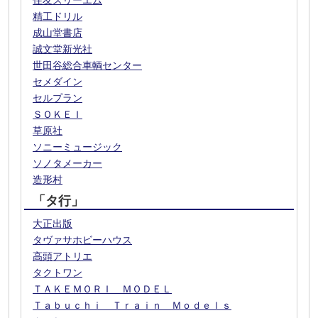
住友スリーエム
精工ドリル
成山堂書店
誠文堂新光社
世田谷総合車輌センター
セメダイン
セルプラン
ＳＯＫＥＩ
草原社
ソニーミュージック
ソノタメーカー
造形村
「タ行」
大正出版
タヴァサホビーハウス
高頭アトリエ
タクトワン
ＴＡＫＥＭＯＲＩ ＭＯＤＥＬ
Ｔａｂｕｃｈｉ Ｔｒａｉｎ Ｍｏｄｅｌｓ