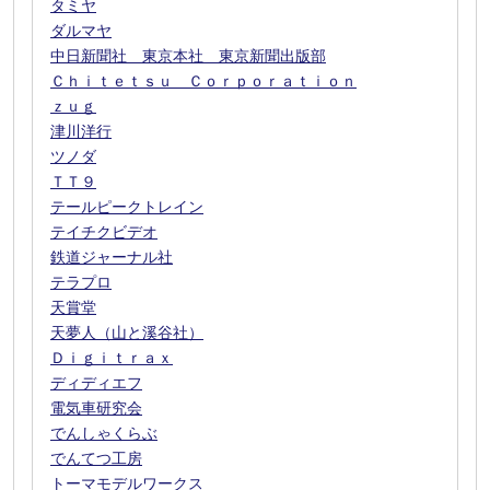
タミヤ
ダルマヤ
中日新聞社 東京本社 東京新聞出版部
Ｃｈｉｔｅｔｓｕ Ｃｏｒｐｏｒａｔｉｏｎ
ｚｕｇ
津川洋行
ツノダ
ＴＴ９
テールピークトレイン
テイチクビデオ
鉄道ジャーナル社
テラプロ
天賞堂
天夢人（山と溪谷社）
Ｄｉｇｉｔｒａｘ
ディディエフ
電気車研究会
でんしゃくらぶ
でんてつ工房
トーマモデルワークス