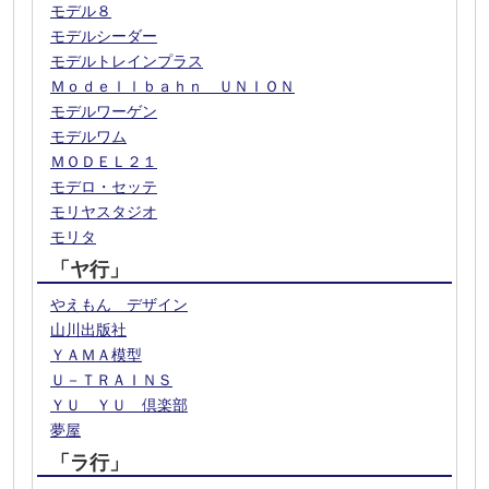
モデル８
モデルシーダー
モデルトレインプラス
Ｍｏｄｅｌｌｂａｈｎ ＵＮＩＯＮ
モデルワーゲン
モデルワム
ＭＯＤＥＬ２１
モデロ・セッテ
モリヤスタジオ
モリタ
「ヤ行」
やえもん デザイン
山川出版社
ＹＡＭＡ模型
Ｕ－ＴＲＡＩＮＳ
ＹＵ ＹＵ 倶楽部
夢屋
「ラ行」