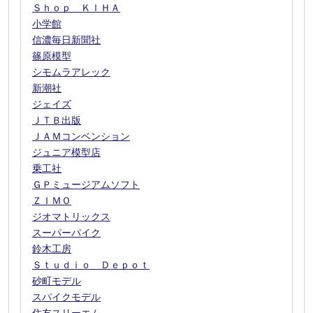
Ｓｈｏｐ ＫＩＨＡ
小学館
信濃毎日新聞社
篠原模型
シモムラアレック
新潮社
ジェイズ
ＪＴＢ出版
ＪＡＭコンベンション
ジュニア模型店
乗工社
ＧＰミュージアムソフト
ＺＩＭＯ
ジオマトリックス
スーパーパイク
鈴木工房
Ｓｔｕｄｉｏ Ｄｅｐｏｔ
砂町モデル
スパイクモデル