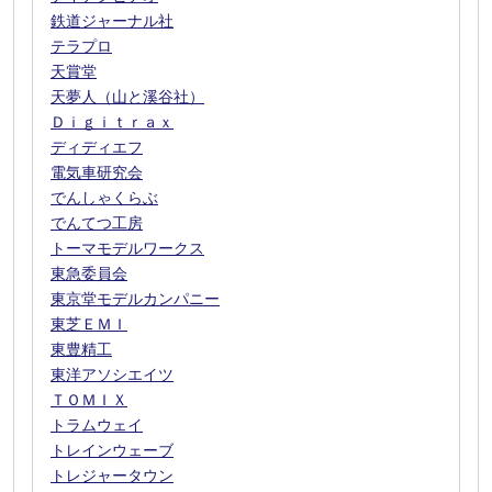
鉄道ジャーナル社
テラプロ
天賞堂
天夢人（山と溪谷社）
Ｄｉｇｉｔｒａｘ
ディディエフ
電気車研究会
でんしゃくらぶ
でんてつ工房
トーマモデルワークス
東急委員会
東京堂モデルカンパニー
東芝ＥＭＩ
東豊精工
東洋アソシエイツ
ＴＯＭＩＸ
トラムウェイ
トレインウェーブ
トレジャータウン