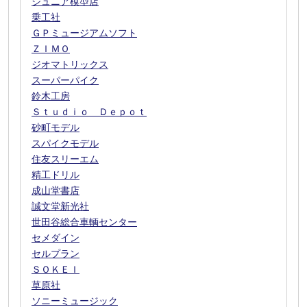
ジュニア模型店
乗工社
ＧＰミュージアムソフト
ＺＩＭＯ
ジオマトリックス
スーパーパイク
鈴木工房
Ｓｔｕｄｉｏ Ｄｅｐｏｔ
砂町モデル
スパイクモデル
住友スリーエム
精工ドリル
成山堂書店
誠文堂新光社
世田谷総合車輌センター
セメダイン
セルプラン
ＳＯＫＥＩ
草原社
ソニーミュージック