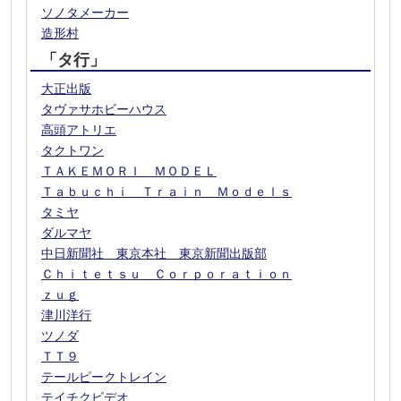
ソノタメーカー
造形村
「タ行」
大正出版
タヴァサホビーハウス
高頭アトリエ
タクトワン
ＴＡＫＥＭＯＲＩ ＭＯＤＥＬ
Ｔａｂｕｃｈｉ Ｔｒａｉｎ Ｍｏｄｅｌｓ
タミヤ
ダルマヤ
中日新聞社 東京本社 東京新聞出版部
Ｃｈｉｔｅｔｓｕ Ｃｏｒｐｏｒａｔｉｏｎ
ｚｕｇ
津川洋行
ツノダ
ＴＴ９
テールピークトレイン
テイチクビデオ