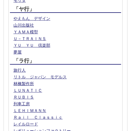
モリタ
「ヤ行」
やえもん デザイン
山川出版社
ＹＡＭＡ模型
Ｕ－ＴＲＡＩＮＳ
ＹＵ ＹＵ 倶楽部
夢屋
「ラ行」
旅行人
リトル ジャパン モデルス
林檎製作所
ＬＵＮＡＴＩＣ
ＲＵＢＩＳ
列車工房
ＬＥＨＩＭＡＮＮ
Ｒａｉｌ Ｃｌａｓｓｉｃ
レイルロード
レボリューションファクトリー