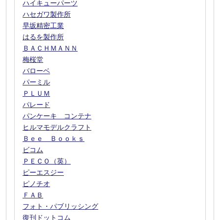
ハイキューパーツ
ハセガワ製作所
早坂精密工業
はるを製作所
ＢＡＣＨＭＡＮＮ
梅桜堂
バローベ
パーミル
ＰＬＵＭ
パレード
パンケーキ コンテナ
ヒルマモデルクラフト
Ｂｅｅ Ｂｏｏｋｓ
ビコム
ＰＥＣＯ（英）
ピーエスジー
ピノチオ
ＦＡＢ
フォト・パブリッシング
復刊ドットコム