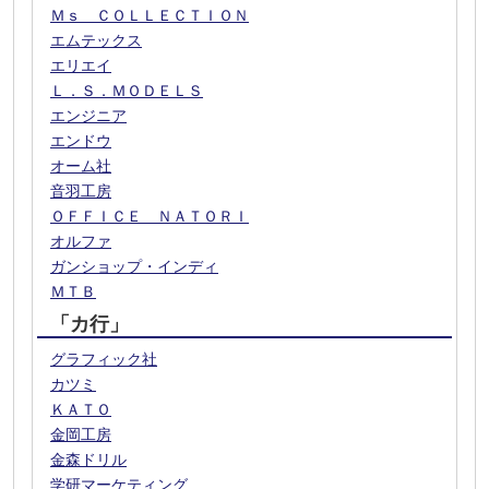
Ｍｓ ＣＯＬＬＥＣＴＩＯＮ
エムテックス
エリエイ
Ｌ．Ｓ．ＭＯＤＥＬＳ
エンジニア
エンドウ
オーム社
音羽工房
ＯＦＦＩＣＥ ＮＡＴＯＲＩ
オルファ
ガンショップ・インディ
ＭＴＢ
「カ行」
グラフィック社
カツミ
ＫＡＴＯ
金岡工房
金森ドリル
学研マーケティング