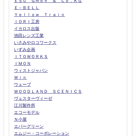
ＥＳＵ Ｇｍｂｈ ＆ Ｃｏ．ＫＧ
Ｅ－ＢＥＬＬ
Ｙｅｌｌｏｗ Ｔｒａｉｎ
ＩＯＲＩ工房
イカロス出版
池田レンズ工業
いさみやロコワークス
いずみ企画
ＩＴＯＷＯＲＫＳ
ＩＭＯＮ
ウィストジャパン
Ｗｉｎ
ウェーブ
ＷＯＯＤＬＡＮＤ ＳＣＥＮＩＣＳ
ヴェスターヴィーゼ
江川製作所
エコーモデル
Ｎ小屋
エバーグリーン
エムジー・コーポレーション