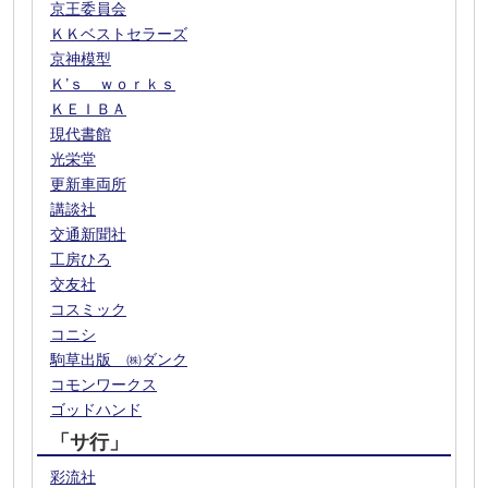
京王委員会
ＫＫベストセラーズ
京神模型
Ｋ’ｓ ｗｏｒｋｓ
ＫＥＩＢＡ
現代書館
光栄堂
更新車両所
講談社
交通新聞社
工房ひろ
交友社
コスミック
コニシ
駒草出版 ㈱ダンク
コモンワークス
ゴッドハンド
「サ行」
彩流社