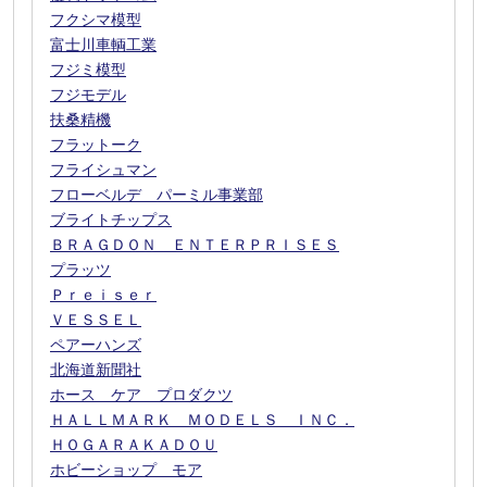
フクシマ模型
富士川車輌工業
フジミ模型
フジモデル
扶桑精機
フラットーク
フライシュマン
フローベルデ パーミル事業部
ブライトチップス
ＢＲＡＧＤＯＮ ＥＮＴＥＲＰＲＩＳＥＳ
プラッツ
Ｐｒｅｉｓｅｒ
ＶＥＳＳＥＬ
ペアーハンズ
北海道新聞社
ホース ケア プロダクツ
ＨＡＬＬＭＡＲＫ ＭＯＤＥＬＳ ＩＮＣ．
ＨＯＧＡＲＡＫＡＤＯＵ
ホビーショップ モア