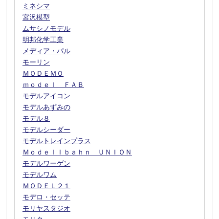
ミネシマ
宮沢模型
ムサシノモデル
明邦化学工業
メディア・パル
モーリン
ＭＯＤＥＭＯ
ｍｏｄｅｌ ＦＡＢ
モデルアイコン
モデルあずみの
モデル８
モデルシーダー
モデルトレインプラス
Ｍｏｄｅｌｌｂａｈｎ ＵＮＩＯＮ
モデルワーゲン
モデルワム
ＭＯＤＥＬ２１
モデロ・セッテ
モリヤスタジオ