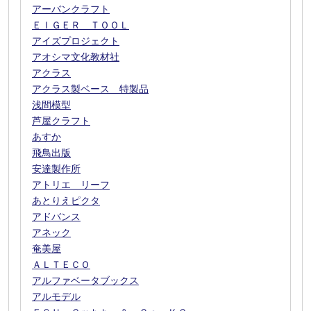
アーバンクラフト
ＥＩＧＥＲ ＴＯＯＬ
アイズプロジェクト
アオシマ文化教材社
アクラス
アクラス製ベース 特製品
浅間模型
芦屋クラフト
あすか
飛鳥出版
安達製作所
アトリエ リーフ
あとりえピクタ
アドバンス
アネック
奄美屋
ＡＬＴＥＣＯ
アルファベータブックス
アルモデル