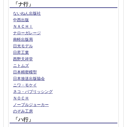
「ナ行」
ないねん出版社
中西出版
ＮＡＣＨＩ
ナローガレージ
南軽出版局
日光モデル
日昇工業
西野天祥堂
ニトムズ
日本精密模型
日本放送出版協会
ニワ・モケイ
ネコ・パブリッシング
ＮＯＣＨ
ノーブルジョーカー
のぞみ工房
「ハ行」