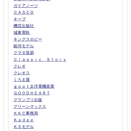
ガイアノーツ
ＣＡＳＣＯ
キープ
機芸出版社
城東電軌
キングスホビー
銀河モデル
クマタ貿易
Ｃｌａｓｓｉｃ Ｓｔｏｒｙ
クレオ
クレオス
くろま屋
ｇｏｏｔ太洋電機産業
ＧＯＯＤＨＥＡＲＴ
グランプリ出版
グリーンマックス
ＫＫＣ事務局
Ｋａｄｅｅ
ＫＳモデル