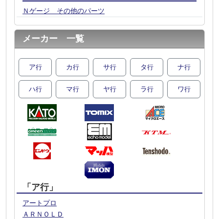
Ｎゲージ その他のパーツ
メーカー 一覧
ア
カ
サ
タ
ナ
行
行
行
行
行
ハ
マ
ヤ
ラ
ワ
行
行
行
行
行
「ア行」
アートプロ
ＡＲＮＯＬＤ