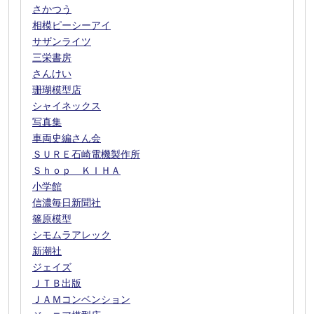
さかつう
相模ピーシーアイ
サザンライツ
三栄書房
さんけい
珊瑚模型店
シャイネックス
写真集
車両史編さん会
ＳＵＲＥ石崎電機製作所
Ｓｈｏｐ ＫＩＨＡ
小学館
信濃毎日新聞社
篠原模型
シモムラアレック
新潮社
ジェイズ
ＪＴＢ出版
ＪＡＭコンベンション