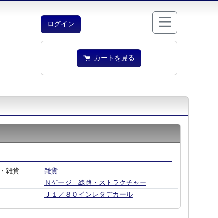
ログイン
カートを見る
・雑貨
雑貨
Ｎゲージ 線路・ストラクチャー
Ｊ１／８０インレタデカール