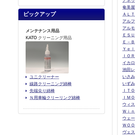
アネッ
奄美屋
ピックアップ
ＡＬＴ
アルフ
アルモ
メンテナンス用品
ＥＳＵ
KATO
クリーニング用品
Ｅ－Ｂ
Ｙｅｌ
ＩＯＲ
イカロ
池田レ
いさみ
ユニクリーナー
いずみ
線路クリーニング綿棒
ＩＴＯ
先端尖り綿棒
ＩＭＯ
Ｎ用車輪クリーリング綿棒
ウィス
Ｗｉｎ
ウェー
ＷＯＯ
ヴェス