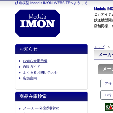
鉄道模型 Models IMON WEBSITEへようこそ
Models 
２万アイテム
鉄道模型関
店舗同様、
トップ
＞ 
お知らせ
メーカ
お知らせ掲示板
通販ガイド
メー
よくあるお問い合わせ
店舗案内
ア
行
ハ
行
商品在庫検索
メーカー分類別検索