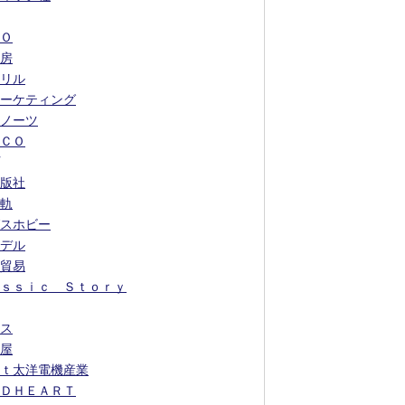
Ｏ
房
リル
ーケティング
ノーツ
ＣＯ
版社
軌
スホビー
デル
貿易
ｓｓｉｃ Ｓｔｏｒｙ
ス
屋
ｔ太洋電機産業
ＤＨＥＡＲＴ