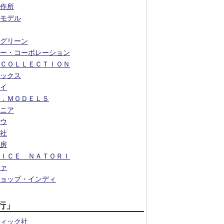
作所
モデル
グリーン
ー・コーポレーション
ＣＯＬＬＥＣＴＩＯＮ
ックス
イ
．ＭＯＤＥＬＳ
ニア
ウ
社
房
ＩＣＥ ＮＡＴＯＲＩ
ァ
ョップ・インディ
行」
ィック社