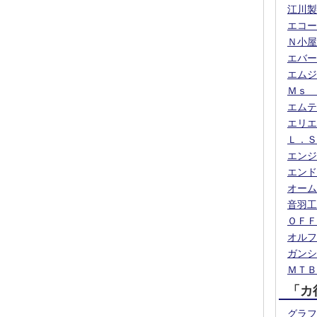
江川製
エコー
Ｎ小屋
エバー
エムジ
Ｍｓ 
エムテ
エリエ
Ｌ．Ｓ
エンジ
エンド
オーム
音羽工
ＯＦＦ
オルフ
ガンシ
ＭＴＢ
「カ
グラフ