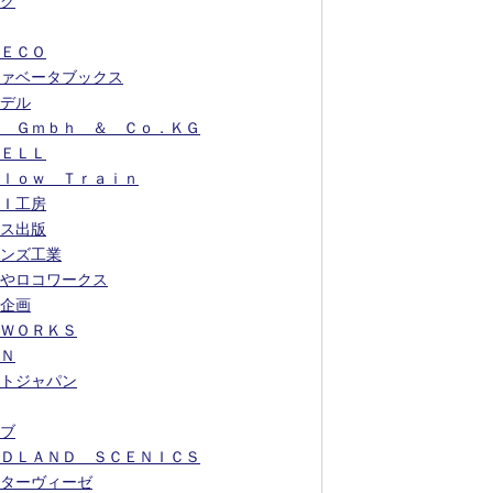
ク
ＥＣＯ
ァベータブックス
デル
 Ｇｍｂｈ ＆ Ｃｏ．ＫＧ
ＥＬＬ
ｌｏｗ Ｔｒａｉｎ
Ｉ工房
ス出版
ンズ工業
やロコワークス
企画
ＷＯＲＫＳ
Ｎ
トジャパン
ブ
ＤＬＡＮＤ ＳＣＥＮＩＣＳ
ターヴィーゼ