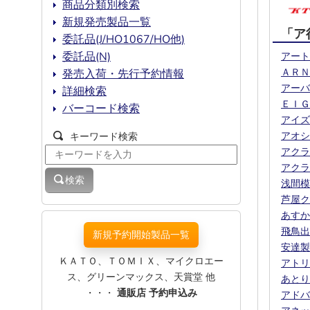
商品分類別検索
新規発売製品一覧
「ア
委託品(J/HO1067/HO他)
委託品(N)
アート
ＡＲＮ
発売入荷・先行予約情報
アーバ
詳細検索
ＥＩＧ
バーコード検索
アイズ
アオシ
キーワード検索
アクラ
アクラ
検索
浅間模
芦屋ク
あすか
飛鳥出
新規予約開始製品一覧
安達製
ＫＡＴＯ、ＴＯＭＩＸ、マイクロエー
アトリ
ス、グリーンマックス、天賞堂 他
あとり
・・・
通販店 予約申込み
アドバ