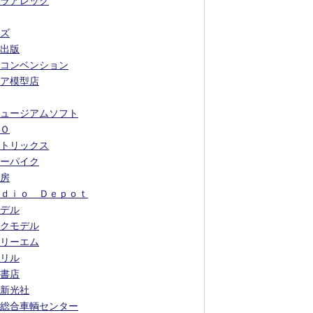
ラアレック
ズ
出版
コンベンション
ア模型店
ュージアムソフト
Ｏ
トリックス
ーパイク
房
ｄｉｏ Ｄｅｐｏｔ
デル
クモデル
リーエム
リル
書店
新光社
総合車輌センター