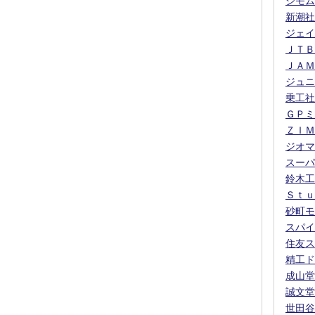
シモム
新潮社
ジェイ
ＪＴＢ
ＪＡＭ
ジュニ
乗工社
ＧＰミ
ＺＩＭ
ジオマ
スーパ
鈴木工
Ｓｔｕ
砂町モ
スパイ
住友ス
精工ド
成山堂
誠文堂
世田谷