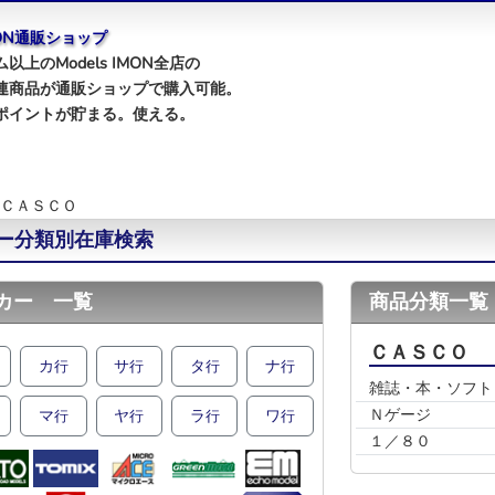
IMON通販ショップ
以上のModels IMON全店の
連商品が通販ショップで購入可能。
ポイントが貯まる。使える。
ＣＡＳＣＯ
ー分類別在庫検索
カー 一覧
商品分類一覧
ＣＡＳＣＯ
カ
サ
タ
ナ
行
行
行
行
雑誌・本・ソフト
Ｎゲージ
マ
ヤ
ラ
ワ
行
行
行
行
１／８０