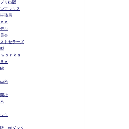
プリ出版
ンマックス
事務局
ｅｅ
デル
員会
ストセラーズ
型
 ｗｏｒｋｓ
ＢＡ
館
両所
聞社
ろ
ック
版 ㈱ダンク