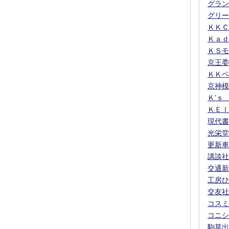
グラン
グリー
ＫＫＣ
Ｋａｄ
ＫＳモ
京王委
ＫＫベ
京神模
Ｋ’ｓ
ＫＥＩ
現代書
光栄堂
更新車
講談社
交通新
工房ひ
交友社
コスミ
コニシ
駒草出