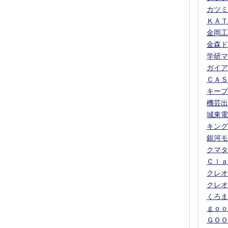
カツミ
ＫＡＴ
金岡工
金森ド
学研マ
ガイア
ＣＡＳ
キープ
機芸出
城東電
キング
銀河モ
クマタ
Ｃｌａ
クレオ
クレオ
くろま
ｇｏｏ
ＧＯＯ