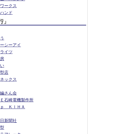
ワークス
ハンド
行」
う
ーシーアイ
ライツ
房
い
型店
ネックス
編さん会
Ｅ石崎電機製作所
ｐ ＫＩＨＡ
日新聞社
型