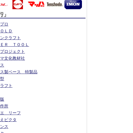
行」
プロ
ＯＬＤ
ンクラフト
ＥＲ ＴＯＯＬ
プロジェクト
マ文化教材社
ス
ス製ベース 特製品
型
ラフト
版
作所
エ リーフ
えピクタ
ンス