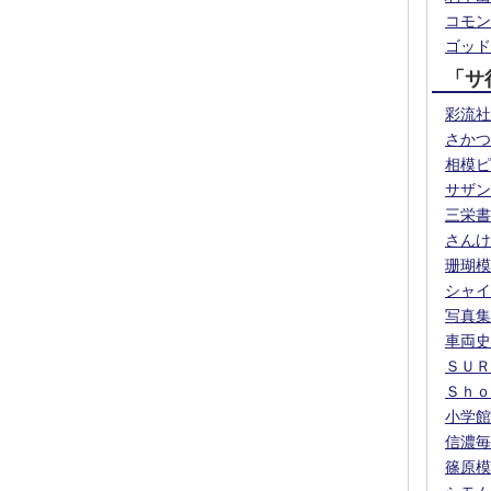
コモン
ゴッド
「サ
彩流社
さかつ
相模ピ
サザン
三栄書
さんけ
珊瑚模
シャイ
写真集
車両史
ＳＵＲ
Ｓｈｏ
小学館
信濃毎
篠原模