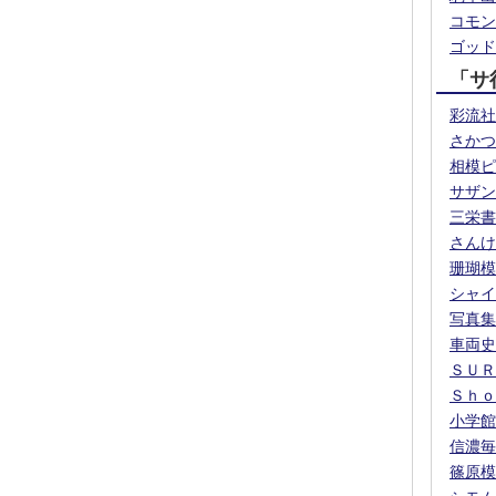
コモン
ゴッド
「サ
彩流社
さかつ
相模ピ
サザン
三栄書
さんけ
珊瑚模
シャイ
写真集
車両史
ＳＵＲ
Ｓｈｏ
小学館
信濃毎
篠原模