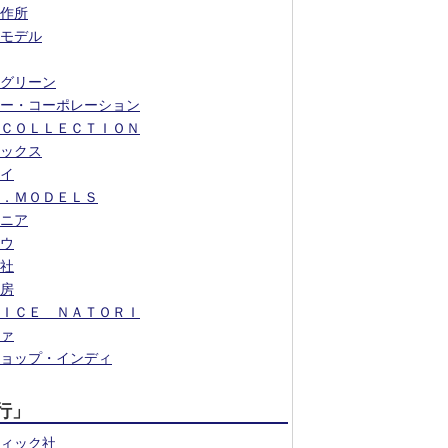
作所
モデル
グリーン
ー・コーポレーション
ＣＯＬＬＥＣＴＩＯＮ
ックス
イ
．ＭＯＤＥＬＳ
ニア
ウ
社
房
ＩＣＥ ＮＡＴＯＲＩ
ァ
ョップ・インディ
行」
ィック社