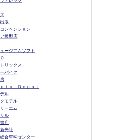
ラアレック
ズ
出版
コンベンション
ア模型店
ュージアムソフト
Ｏ
トリックス
ーパイク
房
ｄｉｏ Ｄｅｐｏｔ
デル
クモデル
リーエム
リル
書店
新光社
総合車輌センター