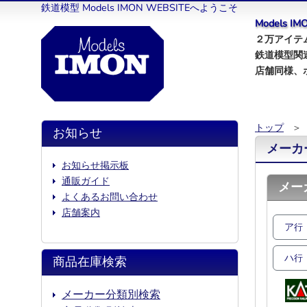
鉄道模型 Models IMON WEBSITEへようこそ
Models 
２万アイテム
鉄道模型関
店舗同様、
トップ
＞ 
お知らせ
メーカ
お知らせ掲示板
通販ガイド
メー
よくあるお問い合わせ
店舗案内
ア
行
ハ
行
商品在庫検索
メーカー分類別検索