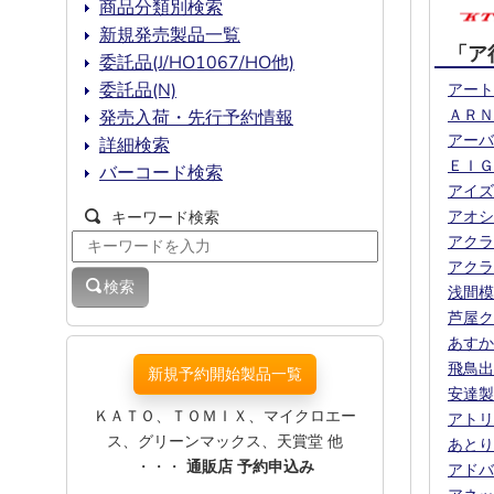
商品分類別検索
新規発売製品一覧
「ア
委託品(J/HO1067/HO他)
委託品(N)
アート
ＡＲＮ
発売入荷・先行予約情報
アーバ
詳細検索
ＥＩＧ
バーコード検索
アイズ
アオシ
キーワード検索
アクラ
アクラ
検索
浅間模
芦屋ク
あすか
飛鳥出
新規予約開始製品一覧
安達製
ＫＡＴＯ、ＴＯＭＩＸ、マイクロエー
アトリ
ス、グリーンマックス、天賞堂 他
あとり
・・・
通販店 予約申込み
アドバ