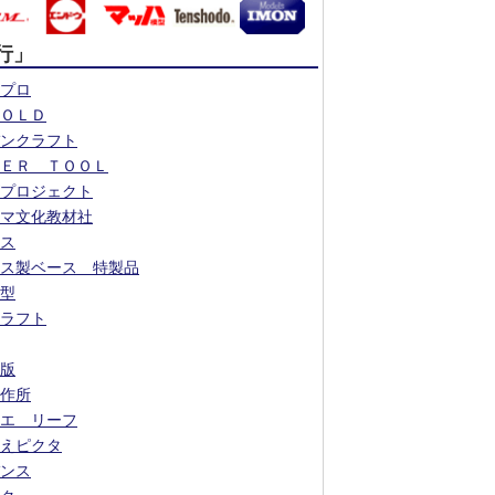
行」
プロ
ＯＬＤ
ンクラフト
ＥＲ ＴＯＯＬ
プロジェクト
マ文化教材社
ス
ス製ベース 特製品
型
ラフト
版
作所
エ リーフ
えピクタ
ンス