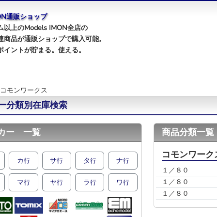
IMON通販ショップ
以上のModels IMON全店の
連商品が通販ショップで購入可能。
ポイントが貯まる。使える。
コモンワークス
ー分類別在庫検索
カー 一覧
商品分類一覧
コモンワーク
カ
サ
タ
ナ
行
行
行
行
１／８０
１／８０
マ
ヤ
ラ
ワ
行
行
行
行
１／８０