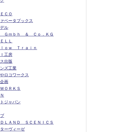
ク
ＥＣＯ
ァベータブックス
デル
 Ｇｍｂｈ ＆ Ｃｏ．ＫＧ
ＥＬＬ
ｌｏｗ Ｔｒａｉｎ
Ｉ工房
ス出版
ンズ工業
やロコワークス
企画
ＷＯＲＫＳ
Ｎ
トジャパン
ブ
ＤＬＡＮＤ ＳＣＥＮＩＣＳ
ターヴィーゼ