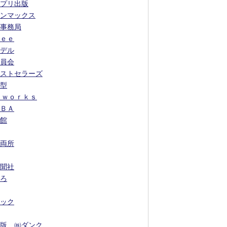
プリ出版
ンマックス
事務局
ｅｅ
デル
員会
ストセラーズ
型
 ｗｏｒｋｓ
ＢＡ
館
両所
聞社
ろ
ック
版 ㈱ダンク