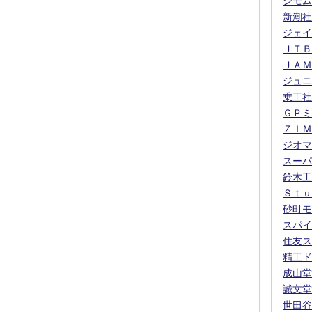
シモム
新潮社
ジェイ
ＪＴＢ
ＪＡＭ
ジュニ
乗工社
ＧＰミ
ＺＩＭ
ジオマ
スーパ
鈴木工
Ｓｔｕ
砂町モ
スパイ
住友ス
精工ド
成山堂
誠文堂
世田谷