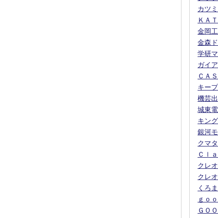
カツミ
ＫＡＴ
金岡工
金森ド
学研マ
ガイア
ＣＡＳ
キープ
機芸出
城東電
キング
銀河モ
クマタ
Ｃｌａ
クレオ
クレオ
くろま
ｇｏｏ
ＧＯＯ