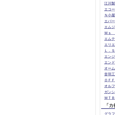
江川製
エコー
Ｎ小屋
エバー
エムジ
Ｍｓ 
エムテ
エリエ
Ｌ．Ｓ
エンジ
エンド
オーム
音羽工
ＯＦＦ
オルフ
ガンシ
ＭＴＢ
「カ
グラフ