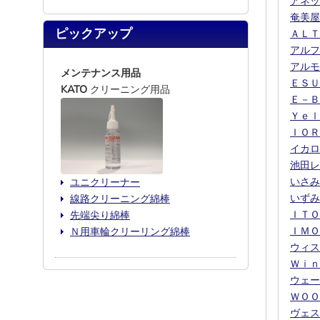
アネッ
奄美屋
ピックアップ
ＡＬＴ
アルフ
アルモ
メンテナンス用品
ＥＳＵ
KATO
クリーニング用品
Ｅ－Ｂ
Ｙｅｌ
ＩＯＲ
イカロ
池田レ
いさみ
ユニクリーナー
いずみ
線路クリーニング綿棒
ＩＴＯ
先端尖り綿棒
ＩＭＯ
Ｎ用車輪クリーリング綿棒
ウィス
Ｗｉｎ
ウェー
ＷＯＯ
ヴェス