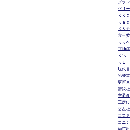
グラン
グリー
ＫＫＣ
Ｋａｄ
ＫＳモ
京王委
ＫＫベ
京神模
Ｋ’ｓ
ＫＥＩ
現代書
光栄堂
更新車
講談社
交通新
工房ひ
交友社
コスミ
コニシ
駒草出