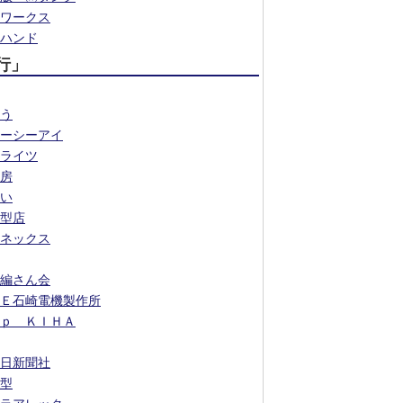
ワークス
ハンド
行」
う
ーシーアイ
ライツ
房
い
型店
ネックス
編さん会
Ｅ石崎電機製作所
ｐ ＫＩＨＡ
日新聞社
型