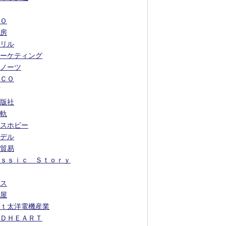
Ｏ
房
リル
ーケティング
ノーツ
ＣＯ
版社
軌
スホビー
デル
貿易
ｓｓｉｃ Ｓｔｏｒｙ
ス
屋
ｔ太洋電機産業
ＤＨＥＡＲＴ