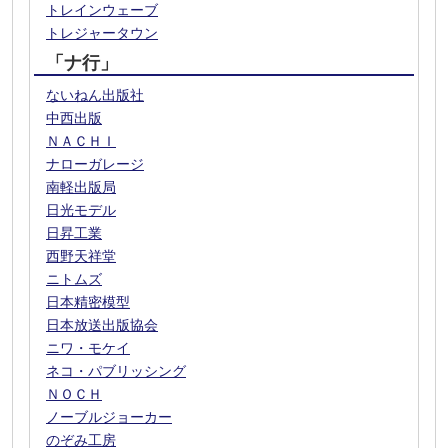
トレインウェーブ
トレジャータウン
「ナ行」
ないねん出版社
中西出版
ＮＡＣＨＩ
ナローガレージ
南軽出版局
日光モデル
日昇工業
西野天祥堂
ニトムズ
日本精密模型
日本放送出版協会
ニワ・モケイ
ネコ・パブリッシング
ＮＯＣＨ
ノーブルジョーカー
のぞみ工房