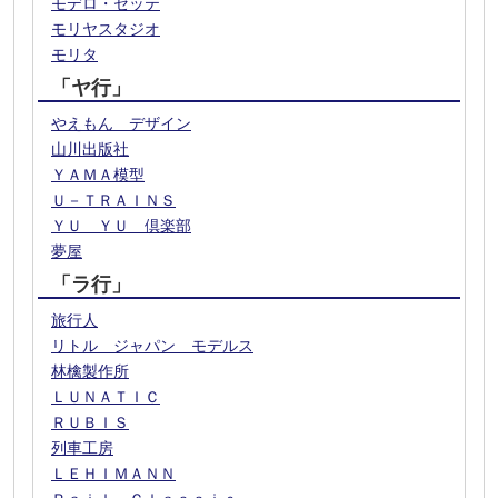
モデロ・セッテ
モリヤスタジオ
モリタ
「ヤ行」
やえもん デザイン
山川出版社
ＹＡＭＡ模型
Ｕ－ＴＲＡＩＮＳ
ＹＵ ＹＵ 倶楽部
夢屋
「ラ行」
旅行人
リトル ジャパン モデルス
林檎製作所
ＬＵＮＡＴＩＣ
ＲＵＢＩＳ
列車工房
ＬＥＨＩＭＡＮＮ