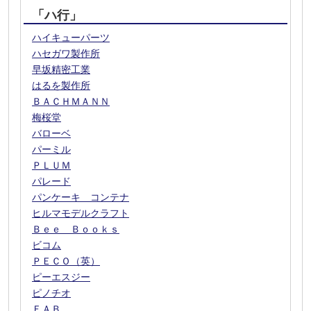
「ハ行」
ハイキューパーツ
ハセガワ製作所
早坂精密工業
はるを製作所
ＢＡＣＨＭＡＮＮ
梅桜堂
バローベ
パーミル
ＰＬＵＭ
パレード
パンケーキ コンテナ
ヒルマモデルクラフト
Ｂｅｅ Ｂｏｏｋｓ
ビコム
ＰＥＣＯ（英）
ピーエスジー
ピノチオ
ＦＡＢ