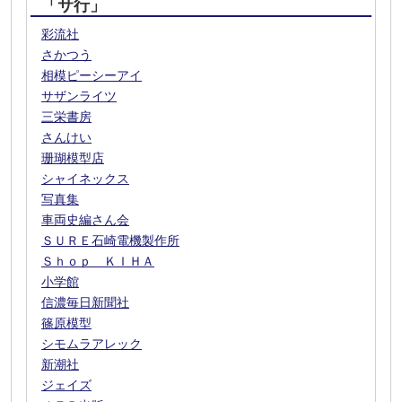
「サ行」
彩流社
さかつう
相模ピーシーアイ
サザンライツ
三栄書房
さんけい
珊瑚模型店
シャイネックス
写真集
車両史編さん会
ＳＵＲＥ石崎電機製作所
Ｓｈｏｐ ＫＩＨＡ
小学館
信濃毎日新聞社
篠原模型
シモムラアレック
新潮社
ジェイズ