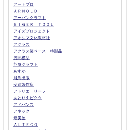
アートプロ
ＡＲＮＯＬＤ
アーバンクラフト
ＥＩＧＥＲ ＴＯＯＬ
アイズプロジェクト
アオシマ文化教材社
アクラス
アクラス製ベース 特製品
浅間模型
芦屋クラフト
あすか
飛鳥出版
安達製作所
アトリエ リーフ
あとりえピクタ
アドバンス
アネック
奄美屋
ＡＬＴＥＣＯ