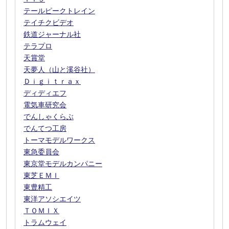
テールピークトレイン
テイチクビデオ
鉄道ジャーナル社
テラプロ
天賞堂
天夢人（山と溪谷社）
Ｄｉｇｉｔｒａｘ
ディディエフ
電気車研究会
でんしゃくらぶ
でんてつ工房
トーマモデルワークス
東急委員会
東京堂モデルカンパニー
東芝ＥＭＩ
東豊精工
東洋アソシエイツ
ＴＯＭＩＸ
トラムウェイ