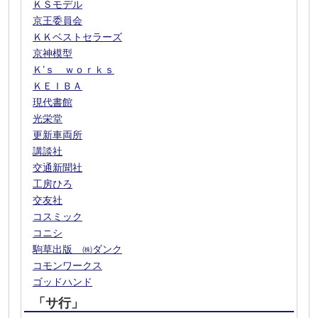
ＫＳモデル
京王委員会
ＫＫベストセラーズ
京神模型
Ｋ’ｓ ｗｏｒｋｓ
ＫＥＩＢＡ
現代書館
光栄堂
更新車両所
講談社
交通新聞社
工房ひろ
交友社
コスミック
コニシ
駒草出版 ㈱ダンク
コモンワークス
ゴッドハンド
「サ行」