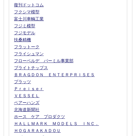
復刊ドットコム
フクシマ模型
富士川車輌工業
フジミ模型
フジモデル
扶桑精機
フラットーク
フライシュマン
フローベルデ パーミル事業部
ブライトチップス
ＢＲＡＧＤＯＮ ＥＮＴＥＲＰＲＩＳＥＳ
プラッツ
Ｐｒｅｉｓｅｒ
ＶＥＳＳＥＬ
ペアーハンズ
北海道新聞社
ホース ケア プロダクツ
ＨＡＬＬＭＡＲＫ ＭＯＤＥＬＳ ＩＮＣ．
ＨＯＧＡＲＡＫＡＤＯＵ