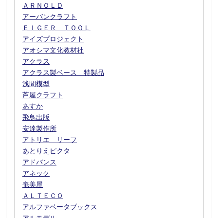
ＡＲＮＯＬＤ
アーバンクラフト
ＥＩＧＥＲ ＴＯＯＬ
アイズプロジェクト
アオシマ文化教材社
アクラス
アクラス製ベース 特製品
浅間模型
芦屋クラフト
あすか
飛鳥出版
安達製作所
アトリエ リーフ
あとりえピクタ
アドバンス
アネック
奄美屋
ＡＬＴＥＣＯ
アルファベータブックス