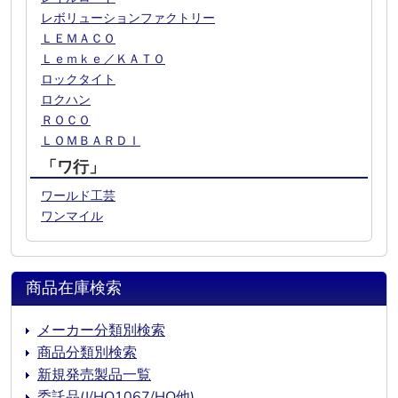
レボリューションファクトリー
ＬＥＭＡＣＯ
Ｌｅｍｋｅ／ＫＡＴＯ
ロックタイト
ロクハン
ＲＯＣＯ
ＬＯＭＢＡＲＤＩ
「ワ行」
ワールド工芸
ワンマイル
商品在庫検索
メーカー分類別検索
商品分類別検索
新規発売製品一覧
委託品(J/HO1067/HO他)