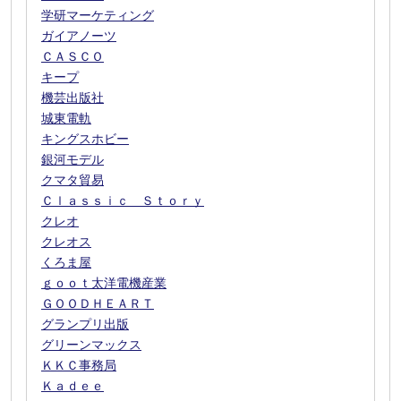
学研マーケティング
ガイアノーツ
ＣＡＳＣＯ
キープ
機芸出版社
城東電軌
キングスホビー
銀河モデル
クマタ貿易
Ｃｌａｓｓｉｃ Ｓｔｏｒｙ
クレオ
クレオス
くろま屋
ｇｏｏｔ太洋電機産業
ＧＯＯＤＨＥＡＲＴ
グランプリ出版
グリーンマックス
ＫＫＣ事務局
Ｋａｄｅｅ