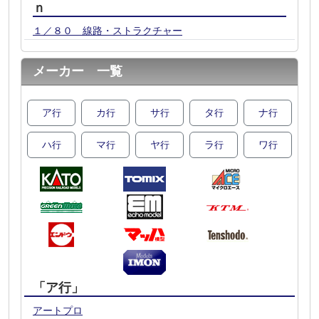
ｎ
１／８０ 線路・ストラクチャー
メーカー 一覧
ア
カ
サ
タ
ナ
行
行
行
行
行
ハ
マ
ヤ
ラ
ワ
行
行
行
行
行
「ア行」
アートプロ