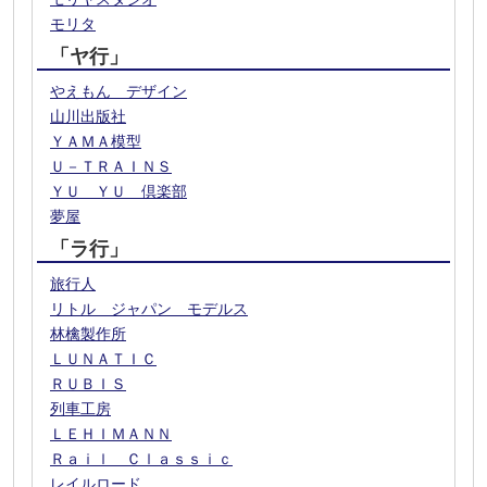
モリタ
「ヤ行」
やえもん デザイン
山川出版社
ＹＡＭＡ模型
Ｕ－ＴＲＡＩＮＳ
ＹＵ ＹＵ 倶楽部
夢屋
「ラ行」
旅行人
リトル ジャパン モデルス
林檎製作所
ＬＵＮＡＴＩＣ
ＲＵＢＩＳ
列車工房
ＬＥＨＩＭＡＮＮ
Ｒａｉｌ Ｃｌａｓｓｉｃ
レイルロード