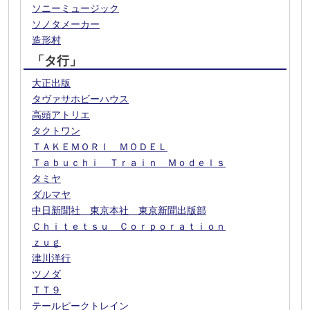
ソニーミュージック
ソノタメーカー
造形村
「タ行」
大正出版
タヴァサホビーハウス
高頭アトリエ
タクトワン
ＴＡＫＥＭＯＲＩ ＭＯＤＥＬ
Ｔａｂｕｃｈｉ Ｔｒａｉｎ Ｍｏｄｅｌｓ
タミヤ
ダルマヤ
中日新聞社 東京本社 東京新聞出版部
Ｃｈｉｔｅｔｓｕ Ｃｏｒｐｏｒａｔｉｏｎ
ｚｕｇ
津川洋行
ツノダ
ＴＴ９
テールピークトレイン