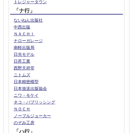
トレジャータウン
「ナ行」
ないねん出版社
中西出版
ＮＡＣＨＩ
ナローガレージ
南軽出版局
日光モデル
日昇工業
西野天祥堂
ニトムズ
日本精密模型
日本放送出版協会
ニワ・モケイ
ネコ・パブリッシング
ＮＯＣＨ
ノーブルジョーカー
のぞみ工房
「ハ行」