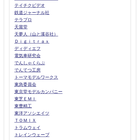
テイチクビデオ
鉄道ジャーナル社
テラプロ
天賞堂
天夢人（山と溪谷社）
Ｄｉｇｉｔｒａｘ
ディディエフ
電気車研究会
でんしゃくらぶ
でんてつ工房
トーマモデルワークス
東急委員会
東京堂モデルカンパニー
東芝ＥＭＩ
東豊精工
東洋アソシエイツ
ＴＯＭＩＸ
トラムウェイ
トレインウェーブ