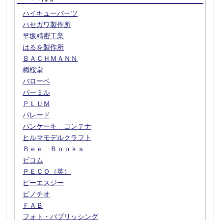
ハイキューパーツ
ハセガワ製作所
早坂精密工業
はるを製作所
ＢＡＣＨＭＡＮＮ
梅桜堂
バローベ
パーミル
ＰＬＵＭ
パレード
パンケーキ コンテナ
ヒルマモデルクラフト
Ｂｅｅ Ｂｏｏｋｓ
ビコム
ＰＥＣＯ（英）
ピーエスジー
ピノチオ
ＦＡＢ
フォト・パブリッシング