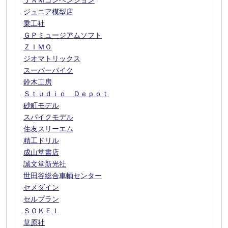
ＪＡＭコンベンション
ジュニア模型店
乗工社
ＧＰミュージアムソフト
ＺＩＭＯ
ジオマトリックス
スーパーパイク
鈴木工房
Ｓｔｕｄｉｏ Ｄｅｐｏｔ
砂町モデル
スパイクモデル
住友スリーエム
精工ドリル
成山堂書店
誠文堂新光社
世田谷総合車輌センター
セメダイン
セルプラン
ＳＯＫＥＩ
草原社