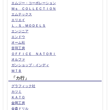
エムジー・コーポレーション
Ｍｓ ＣＯＬＬＥＣＴＩＯＮ
エムテックス
エリエイ
Ｌ．Ｓ．ＭＯＤＥＬＳ
エンジニア
エンドウ
オーム社
音羽工房
ＯＦＦＩＣＥ ＮＡＴＯＲＩ
オルファ
ガンショップ・インディ
ＭＴＢ
「カ行」
グラフィック社
カツミ
ＫＡＴＯ
金岡工房
金森ドリル