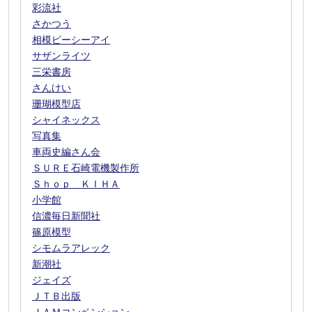
彩流社
さかつう
相模ピーシーアイ
サザンライツ
三栄書房
さんけい
珊瑚模型店
シャイネックス
写真集
車両史編さん会
ＳＵＲＥ石崎電機製作所
Ｓｈｏｐ ＫＩＨＡ
小学館
信濃毎日新聞社
篠原模型
シモムラアレック
新潮社
ジェイズ
ＪＴＢ出版