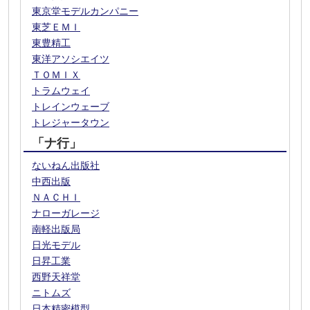
東京堂モデルカンパニー
東芝ＥＭＩ
東豊精工
東洋アソシエイツ
ＴＯＭＩＸ
トラムウェイ
トレインウェーブ
トレジャータウン
「ナ行」
ないねん出版社
中西出版
ＮＡＣＨＩ
ナローガレージ
南軽出版局
日光モデル
日昇工業
西野天祥堂
ニトムズ
日本精密模型