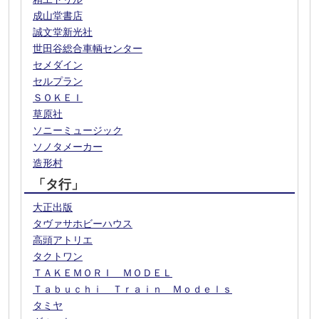
成山堂書店
誠文堂新光社
世田谷総合車輌センター
セメダイン
セルプラン
ＳＯＫＥＩ
草原社
ソニーミュージック
ソノタメーカー
造形村
「タ行」
大正出版
タヴァサホビーハウス
高頭アトリエ
タクトワン
ＴＡＫＥＭＯＲＩ ＭＯＤＥＬ
Ｔａｂｕｃｈｉ Ｔｒａｉｎ Ｍｏｄｅｌｓ
タミヤ