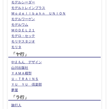
モデルシーダー
モデルトレインプラス
Ｍｏｄｅｌｌｂａｈｎ ＵＮＩＯＮ
モデルワーゲン
モデルワム
ＭＯＤＥＬ２１
モデロ・セッテ
モリヤスタジオ
モリタ
「ヤ行」
やえもん デザイン
山川出版社
ＹＡＭＡ模型
Ｕ－ＴＲＡＩＮＳ
ＹＵ ＹＵ 倶楽部
夢屋
「ラ行」
旅行人