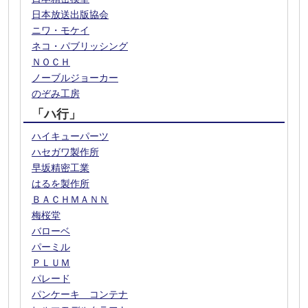
日本放送出版協会
ニワ・モケイ
ネコ・パブリッシング
ＮＯＣＨ
ノーブルジョーカー
のぞみ工房
「ハ行」
ハイキューパーツ
ハセガワ製作所
早坂精密工業
はるを製作所
ＢＡＣＨＭＡＮＮ
梅桜堂
バローベ
パーミル
ＰＬＵＭ
パレード
パンケーキ コンテナ