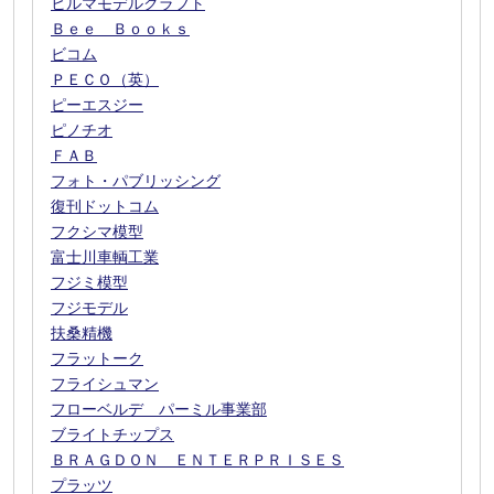
ヒルマモデルクラフト
Ｂｅｅ Ｂｏｏｋｓ
ビコム
ＰＥＣＯ（英）
ピーエスジー
ピノチオ
ＦＡＢ
フォト・パブリッシング
復刊ドットコム
フクシマ模型
富士川車輌工業
フジミ模型
フジモデル
扶桑精機
フラットーク
フライシュマン
フローベルデ パーミル事業部
ブライトチップス
ＢＲＡＧＤＯＮ ＥＮＴＥＲＰＲＩＳＥＳ
プラッツ