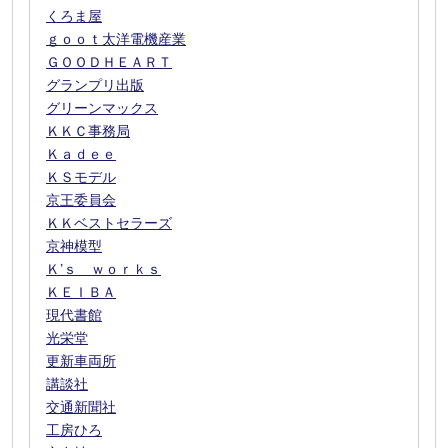
くろま屋
ｇｏｏｔ太洋電機産業
ＧＯＯＤＨＥＡＲＴ
グランプリ出版
グリーンマックス
ＫＫＣ事務局
Ｋａｄｅｅ
ＫＳモデル
京王委員会
ＫＫベストセラーズ
京神模型
Ｋ’ｓ ｗｏｒｋｓ
ＫＥＩＢＡ
現代書館
光栄堂
更新車両所
講談社
交通新聞社
工房ひろ