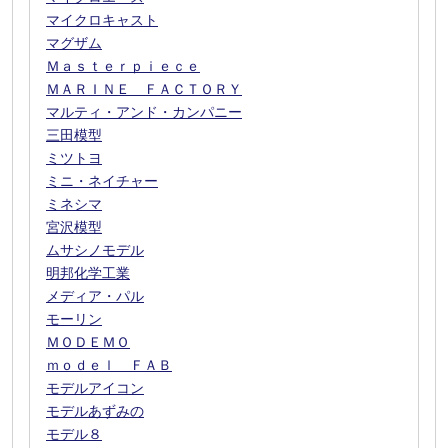
マイクロキャスト
マグザム
Ｍａｓｔｅｒｐｉｅｃｅ
ＭＡＲＩＮＥ ＦＡＣＴＯＲＹ
マルティ・アンド・カンパニー
三田模型
ミツトヨ
ミニ・ネイチャー
ミネシマ
宮沢模型
ムサシノモデル
明邦化学工業
メディア・パル
モーリン
ＭＯＤＥＭＯ
ｍｏｄｅｌ ＦＡＢ
モデルアイコン
モデルあずみの
モデル８