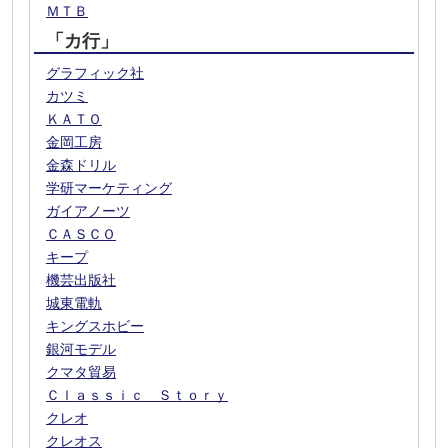
ＭＴＢ
「カ行」
グラフィック社
カツミ
ＫＡＴＯ
金岡工房
金森ドリル
学研マーケティング
ガイアノーツ
ＣＡＳＣＯ
キープ
機芸出版社
城東電軌
キングスホビー
銀河モデル
クマタ貿易
Ｃｌａｓｓｉｃ Ｓｔｏｒｙ
クレオ
クレオス