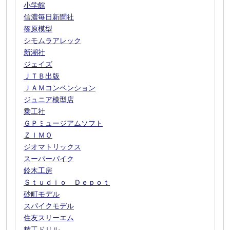
小学館
信濃毎日新聞社
篠原模型
シモムラアレック
新潮社
ジェイズ
ＪＴＢ出版
ＪＡＭコンベンション
ジュニア模型店
乗工社
ＧＰミュージアムソフト
ＺＩＭＯ
ジオマトリックス
スーパーパイク
鈴木工房
Ｓｔｕｄｉｏ Ｄｅｐｏｔ
砂町モデル
スパイクモデル
住友スリーエム
精工ドリル