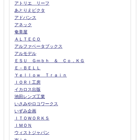
アトリエ リーフ
あとりえピクタ
アドバンス
アネック
奄美屋
ＡＬＴＥＣＯ
アルファベータブックス
アルモデル
ＥＳＵ Ｇｍｂｈ ＆ Ｃｏ．ＫＧ
Ｅ－ＢＥＬＬ
Ｙｅｌｌｏｗ Ｔｒａｉｎ
ＩＯＲＩ工房
イカロス出版
池田レンズ工業
いさみやロコワークス
いずみ企画
ＩＴＯＷＯＲＫＳ
ＩＭＯＮ
ウィストジャパン
Ｗｉｎ