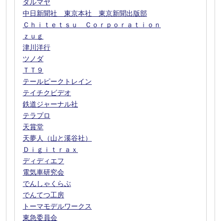
ダルマヤ
中日新聞社 東京本社 東京新聞出版部
Ｃｈｉｔｅｔｓｕ Ｃｏｒｐｏｒａｔｉｏｎ
ｚｕｇ
津川洋行
ツノダ
ＴＴ９
テールピークトレイン
テイチクビデオ
鉄道ジャーナル社
テラプロ
天賞堂
天夢人（山と溪谷社）
Ｄｉｇｉｔｒａｘ
ディディエフ
電気車研究会
でんしゃくらぶ
でんてつ工房
トーマモデルワークス
東急委員会