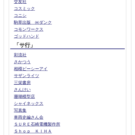
交友社
コスミック
コニシ
駒草出版 ㈱ダンク
コモンワークス
ゴッドハンド
「サ行」
彩流社
さかつう
相模ピーシーアイ
サザンライツ
三栄書房
さんけい
珊瑚模型店
シャイネックス
写真集
車両史編さん会
ＳＵＲＥ石崎電機製作所
Ｓｈｏｐ ＫＩＨＡ