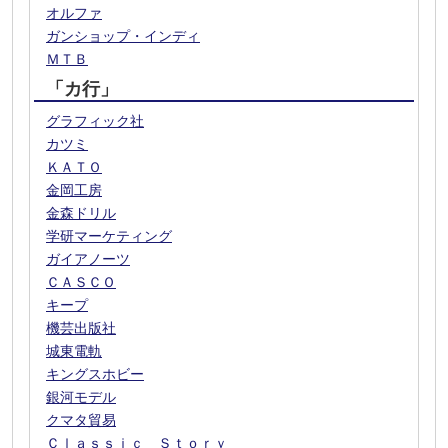
オルファ
ガンショップ・インディ
ＭＴＢ
「カ行」
グラフィック社
カツミ
ＫＡＴＯ
金岡工房
金森ドリル
学研マーケティング
ガイアノーツ
ＣＡＳＣＯ
キープ
機芸出版社
城東電軌
キングスホビー
銀河モデル
クマタ貿易
Ｃｌａｓｓｉｃ Ｓｔｏｒｙ