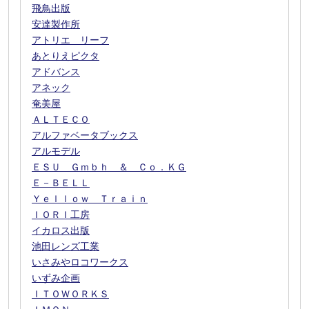
飛鳥出版
安達製作所
アトリエ リーフ
あとりえピクタ
アドバンス
アネック
奄美屋
ＡＬＴＥＣＯ
アルファベータブックス
アルモデル
ＥＳＵ Ｇｍｂｈ ＆ Ｃｏ．ＫＧ
Ｅ－ＢＥＬＬ
Ｙｅｌｌｏｗ Ｔｒａｉｎ
ＩＯＲＩ工房
イカロス出版
池田レンズ工業
いさみやロコワークス
いずみ企画
ＩＴＯＷＯＲＫＳ