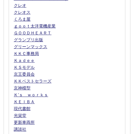
クレオ
クレオス
くろま屋
ｇｏｏｔ太洋電機産業
ＧＯＯＤＨＥＡＲＴ
グランプリ出版
グリーンマックス
ＫＫＣ事務局
Ｋａｄｅｅ
ＫＳモデル
京王委員会
ＫＫベストセラーズ
京神模型
Ｋ’ｓ ｗｏｒｋｓ
ＫＥＩＢＡ
現代書館
光栄堂
更新車両所
講談社