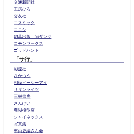
交通新聞社
工房ひろ
交友社
コスミック
コニシ
駒草出版 ㈱ダンク
コモンワークス
ゴッドハンド
「サ行」
彩流社
さかつう
相模ピーシーアイ
サザンライツ
三栄書房
さんけい
珊瑚模型店
シャイネックス
写真集
車両史編さん会