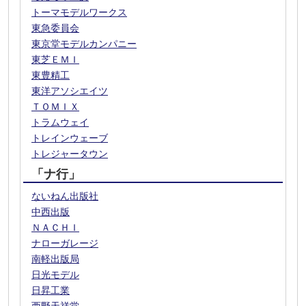
トーマモデルワークス
東急委員会
東京堂モデルカンパニー
東芝ＥＭＩ
東豊精工
東洋アソシエイツ
ＴＯＭＩＸ
トラムウェイ
トレインウェーブ
トレジャータウン
「ナ行」
ないねん出版社
中西出版
ＮＡＣＨＩ
ナローガレージ
南軽出版局
日光モデル
日昇工業