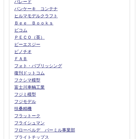
パレード
パンケーキ コンテナ
ヒルマモデルクラフト
Ｂｅｅ Ｂｏｏｋｓ
ビコム
ＰＥＣＯ（英）
ピーエスジー
ピノチオ
ＦＡＢ
フォト・パブリッシング
復刊ドットコム
フクシマ模型
富士川車輌工業
フジミ模型
フジモデル
扶桑精機
フラットーク
フライシュマン
フローベルデ パーミル事業部
ブライトチップス