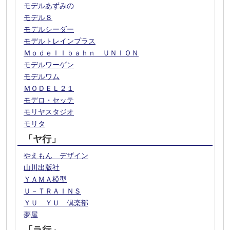
モデルあずみの
モデル８
モデルシーダー
モデルトレインプラス
Ｍｏｄｅｌｌｂａｈｎ ＵＮＩＯＮ
モデルワーゲン
モデルワム
ＭＯＤＥＬ２１
モデロ・セッテ
モリヤスタジオ
モリタ
「ヤ行」
やえもん デザイン
山川出版社
ＹＡＭＡ模型
Ｕ－ＴＲＡＩＮＳ
ＹＵ ＹＵ 倶楽部
夢屋