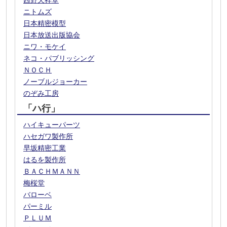
西野天祥堂
ニトムズ
日本精密模型
日本放送出版協会
ニワ・モケイ
ネコ・パブリッシング
ＮＯＣＨ
ノーブルジョーカー
のぞみ工房
「ハ行」
ハイキューパーツ
ハセガワ製作所
早坂精密工業
はるを製作所
ＢＡＣＨＭＡＮＮ
梅桜堂
バローベ
パーミル
ＰＬＵＭ