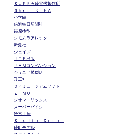
ＳＵＲＥ石崎電機製作所
Ｓｈｏｐ ＫＩＨＡ
小学館
信濃毎日新聞社
篠原模型
シモムラアレック
新潮社
ジェイズ
ＪＴＢ出版
ＪＡＭコンベンション
ジュニア模型店
乗工社
ＧＰミュージアムソフト
ＺＩＭＯ
ジオマトリックス
スーパーパイク
鈴木工房
Ｓｔｕｄｉｏ Ｄｅｐｏｔ
砂町モデル