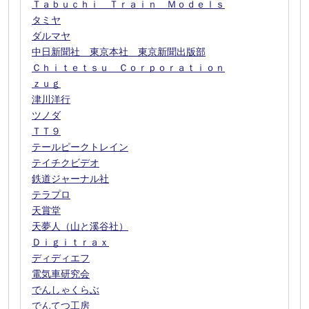
Ｔａｂｕｃｈｉ Ｔｒａｉｎ Ｍｏｄｅｌｓ
タミヤ
ダルマヤ
中日新聞社 東京本社 東京新聞出版部
Ｃｈｉｔｅｔｓｕ Ｃｏｒｐｏｒａｔｉｏｎ
ｚｕｇ
津川洋行
ツノダ
ＴＴ９
テールピークトレイン
テイチクビデオ
鉄道ジャーナル社
テラプロ
天賞堂
天夢人（山と溪谷社）
Ｄｉｇｉｔｒａｘ
ディディエフ
電気車研究会
でんしゃくらぶ
でんてつ工房