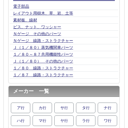
電子部品
レイアウト用樹木、草、岩、土等
素材板、線材
ビス、ナット、ワッシャー
Ｎゲージ その他のパーツ
Ｎゲージ 線路・ストラクチャー
Ｊ（１／８０）蒸気機関車パーツ
１／８０～８７共用機能性パーツ
Ｊ（１／８０） その他のパーツ
１／８０ 線路・ストラクチャー
１／８７ 線路・ストラクチャー
メーカー 一覧
ア
カ
サ
タ
ナ
行
行
行
行
行
ハ
マ
ヤ
ラ
ワ
行
行
行
行
行