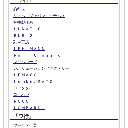
「ラ行」
旅行人
リトル ジャパン モデルス
林檎製作所
ＬＵＮＡＴＩＣ
ＲＵＢＩＳ
列車工房
ＬＥＨＩＭＡＮＮ
Ｒａｉｌ Ｃｌａｓｓｉｃ
レイルロード
レボリューションファクトリー
ＬＥＭＡＣＯ
Ｌｅｍｋｅ／ＫＡＴＯ
ロックタイト
ロクハン
ＲＯＣＯ
ＬＯＭＢＡＲＤＩ
「ワ行」
ワールド工芸