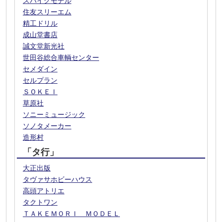
スパイクモデル
住友スリーエム
精工ドリル
成山堂書店
誠文堂新光社
世田谷総合車輌センター
セメダイン
セルプラン
ＳＯＫＥＩ
草原社
ソニーミュージック
ソノタメーカー
造形村
「タ行」
大正出版
タヴァサホビーハウス
高頭アトリエ
タクトワン
ＴＡＫＥＭＯＲＩ ＭＯＤＥＬ