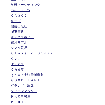
学研マーケティング
ガイアノーツ
ＣＡＳＣＯ
キープ
機芸出版社
城東電軌
キングスホビー
銀河モデル
クマタ貿易
Ｃｌａｓｓｉｃ Ｓｔｏｒｙ
クレオ
クレオス
くろま屋
ｇｏｏｔ太洋電機産業
ＧＯＯＤＨＥＡＲＴ
グランプリ出版
グリーンマックス
ＫＫＣ事務局
Ｋａｄｅｅ