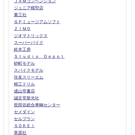
ＪＡＭコンベンション
ジュニア模型店
乗工社
ＧＰミュージアムソフト
ＺＩＭＯ
ジオマトリックス
スーパーパイク
鈴木工房
Ｓｔｕｄｉｏ Ｄｅｐｏｔ
砂町モデル
スパイクモデル
住友スリーエム
精工ドリル
成山堂書店
誠文堂新光社
世田谷総合車輌センター
セメダイン
セルプラン
ＳＯＫＥＩ
草原社