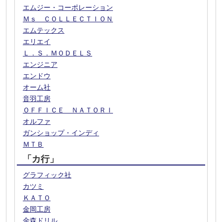
エムジー・コーポレーション
Ｍｓ ＣＯＬＬＥＣＴＩＯＮ
エムテックス
エリエイ
Ｌ．Ｓ．ＭＯＤＥＬＳ
エンジニア
エンドウ
オーム社
音羽工房
ＯＦＦＩＣＥ ＮＡＴＯＲＩ
オルファ
ガンショップ・インディ
ＭＴＢ
「カ行」
グラフィック社
カツミ
ＫＡＴＯ
金岡工房
金森ドリル