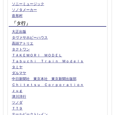
ソニーミュージック
ソノタメーカー
造形村
「タ行」
大正出版
タヴァサホビーハウス
高頭アトリエ
タクトワン
ＴＡＫＥＭＯＲＩ ＭＯＤＥＬ
Ｔａｂｕｃｈｉ Ｔｒａｉｎ Ｍｏｄｅｌｓ
タミヤ
ダルマヤ
中日新聞社 東京本社 東京新聞出版部
Ｃｈｉｔｅｔｓｕ Ｃｏｒｐｏｒａｔｉｏｎ
ｚｕｇ
津川洋行
ツノダ
ＴＴ９
テールピークトレイン