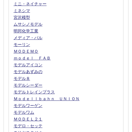
ミニ・ネイチャー
ミネシマ
宮沢模型
ムサシノモデル
明邦化学工業
メディア・パル
モーリン
ＭＯＤＥＭＯ
ｍｏｄｅｌ ＦＡＢ
モデルアイコン
モデルあずみの
モデル８
モデルシーダー
モデルトレインプラス
Ｍｏｄｅｌｌｂａｈｎ ＵＮＩＯＮ
モデルワーゲン
モデルワム
ＭＯＤＥＬ２１
モデロ・セッテ