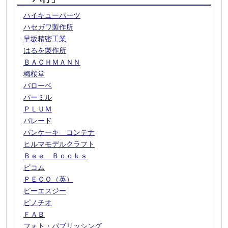
ハイキューパーツ
ハセガワ製作所
早坂精密工業
はるを製作所
ＢＡＣＨＭＡＮＮ
梅桜堂
バローベ
パーミル
ＰＬＵＭ
パレード
パンケーキ コンテナ
ヒルマモデルクラフト
Ｂｅｅ Ｂｏｏｋｓ
ビコム
ＰＥＣＯ（英）
ピーエスジー
ピノチオ
ＦＡＢ
フォト・パブリッシング