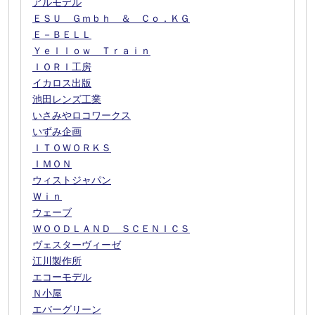
アルモデル
ＥＳＵ Ｇｍｂｈ ＆ Ｃｏ．ＫＧ
Ｅ－ＢＥＬＬ
Ｙｅｌｌｏｗ Ｔｒａｉｎ
ＩＯＲＩ工房
イカロス出版
池田レンズ工業
いさみやロコワークス
いずみ企画
ＩＴＯＷＯＲＫＳ
ＩＭＯＮ
ウィストジャパン
Ｗｉｎ
ウェーブ
ＷＯＯＤＬＡＮＤ ＳＣＥＮＩＣＳ
ヴェスターヴィーゼ
江川製作所
エコーモデル
Ｎ小屋
エバーグリーン