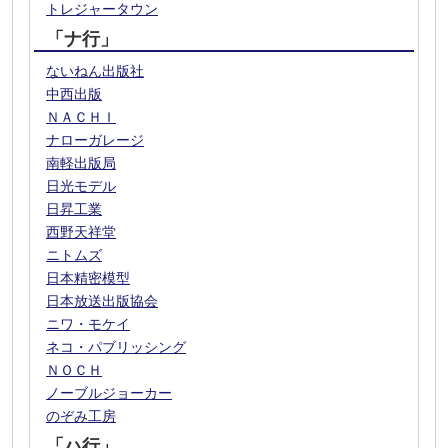
トレジャータウン
「ナ行」
ないねん出版社
中西出版
ＮＡＣＨＩ
ナローガレージ
南軽出版局
日光モデル
日昇工業
西野天祥堂
ニトムズ
日本精密模型
日本放送出版協会
ニワ・モケイ
ネコ・パブリッシング
ＮＯＣＨ
ノーブルジョーカー
のぞみ工房
「ハ行」