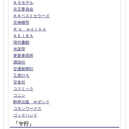
ＫＳモデル
京王委員会
ＫＫベストセラーズ
京神模型
Ｋ’ｓ ｗｏｒｋｓ
ＫＥＩＢＡ
現代書館
光栄堂
更新車両所
講談社
交通新聞社
工房ひろ
交友社
コスミック
コニシ
駒草出版 ㈱ダンク
コモンワークス
ゴッドハンド
「サ行」