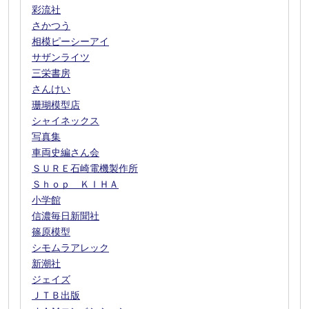
彩流社
さかつう
相模ピーシーアイ
サザンライツ
三栄書房
さんけい
珊瑚模型店
シャイネックス
写真集
車両史編さん会
ＳＵＲＥ石崎電機製作所
Ｓｈｏｐ ＫＩＨＡ
小学館
信濃毎日新聞社
篠原模型
シモムラアレック
新潮社
ジェイズ
ＪＴＢ出版