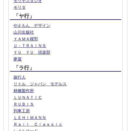
モリヤスタジオ
モリタ
「ヤ行」
やえもん デザイン
山川出版社
ＹＡＭＡ模型
Ｕ－ＴＲＡＩＮＳ
ＹＵ ＹＵ 倶楽部
夢屋
「ラ行」
旅行人
リトル ジャパン モデルス
林檎製作所
ＬＵＮＡＴＩＣ
ＲＵＢＩＳ
列車工房
ＬＥＨＩＭＡＮＮ
Ｒａｉｌ Ｃｌａｓｓｉｃ