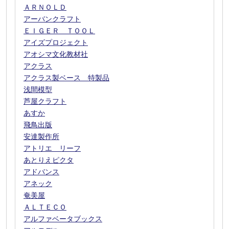
ＡＲＮＯＬＤ
アーバンクラフト
ＥＩＧＥＲ ＴＯＯＬ
アイズプロジェクト
アオシマ文化教材社
アクラス
アクラス製ベース 特製品
浅間模型
芦屋クラフト
あすか
飛鳥出版
安達製作所
アトリエ リーフ
あとりえピクタ
アドバンス
アネック
奄美屋
ＡＬＴＥＣＯ
アルファベータブックス