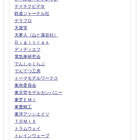
テイチクビデオ
鉄道ジャーナル社
テラプロ
天賞堂
天夢人（山と溪谷社）
Ｄｉｇｉｔｒａｘ
ディディエフ
電気車研究会
でんしゃくらぶ
でんてつ工房
トーマモデルワークス
東急委員会
東京堂モデルカンパニー
東芝ＥＭＩ
東豊精工
東洋アソシエイツ
ＴＯＭＩＸ
トラムウェイ
トレインウェーブ