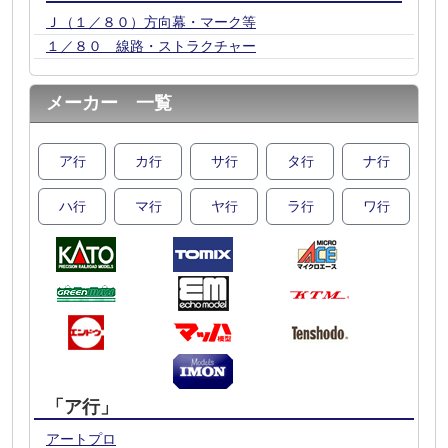
Ｊ（１／８０）方向幕・マーク等
１／８０ 線路・ストラクチャー
メーカー 一覧
ア
カ
サ
タ
ナ
行
行
行
行
行
ハ
マ
ヤ
ラ
ワ
行
行
行
行
行
「ア行」
アートプロ