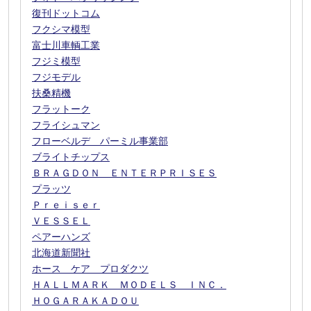
復刊ドットコム
フクシマ模型
富士川車輌工業
フジミ模型
フジモデル
扶桑精機
フラットーク
フライシュマン
フローベルデ パーミル事業部
ブライトチップス
ＢＲＡＧＤＯＮ ＥＮＴＥＲＰＲＩＳＥＳ
プラッツ
Ｐｒｅｉｓｅｒ
ＶＥＳＳＥＬ
ペアーハンズ
北海道新聞社
ホース ケア プロダクツ
ＨＡＬＬＭＡＲＫ ＭＯＤＥＬＳ ＩＮＣ．
ＨＯＧＡＲＡＫＡＤＯＵ