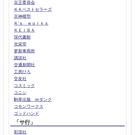
京王委員会
ＫＫベストセラーズ
京神模型
Ｋ’ｓ ｗｏｒｋｓ
ＫＥＩＢＡ
現代書館
光栄堂
更新車両所
講談社
交通新聞社
工房ひろ
交友社
コスミック
コニシ
駒草出版 ㈱ダンク
コモンワークス
ゴッドハンド
「サ行」
彩流社