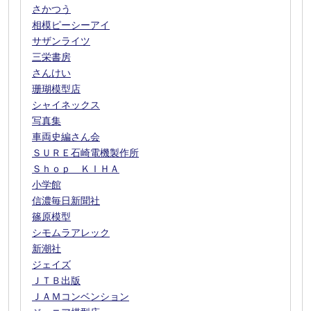
さかつう
相模ピーシーアイ
サザンライツ
三栄書房
さんけい
珊瑚模型店
シャイネックス
写真集
車両史編さん会
ＳＵＲＥ石崎電機製作所
Ｓｈｏｐ ＫＩＨＡ
小学館
信濃毎日新聞社
篠原模型
シモムラアレック
新潮社
ジェイズ
ＪＴＢ出版
ＪＡＭコンベンション