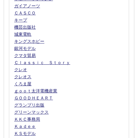
ガイアノーツ
ＣＡＳＣＯ
キープ
機芸出版社
城東電軌
キングスホビー
銀河モデル
クマタ貿易
Ｃｌａｓｓｉｃ Ｓｔｏｒｙ
クレオ
クレオス
くろま屋
ｇｏｏｔ太洋電機産業
ＧＯＯＤＨＥＡＲＴ
グランプリ出版
グリーンマックス
ＫＫＣ事務局
Ｋａｄｅｅ
ＫＳモデル