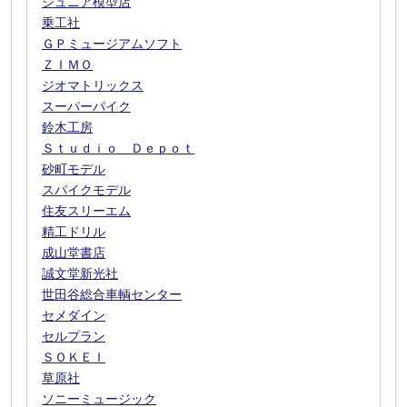
ジュニア模型店
乗工社
ＧＰミュージアムソフト
ＺＩＭＯ
ジオマトリックス
スーパーパイク
鈴木工房
Ｓｔｕｄｉｏ Ｄｅｐｏｔ
砂町モデル
スパイクモデル
住友スリーエム
精工ドリル
成山堂書店
誠文堂新光社
世田谷総合車輌センター
セメダイン
セルプラン
ＳＯＫＥＩ
草原社
ソニーミュージック