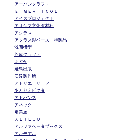
アーバンクラフト
ＥＩＧＥＲ ＴＯＯＬ
アイズプロジェクト
アオシマ文化教材社
アクラス
アクラス製ベース 特製品
浅間模型
芦屋クラフト
あすか
飛鳥出版
安達製作所
アトリエ リーフ
あとりえピクタ
アドバンス
アネック
奄美屋
ＡＬＴＥＣＯ
アルファベータブックス
アルモデル