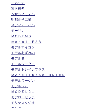
ミネシマ
宮沢模型
ムサシノモデル
明邦化学工業
メディア・パル
モーリン
ＭＯＤＥＭＯ
ｍｏｄｅｌ ＦＡＢ
モデルアイコン
モデルあずみの
モデル８
モデルシーダー
モデルトレインプラス
Ｍｏｄｅｌｌｂａｈｎ ＵＮＩＯＮ
モデルワーゲン
モデルワム
ＭＯＤＥＬ２１
モデロ・セッテ
モリヤスタジオ