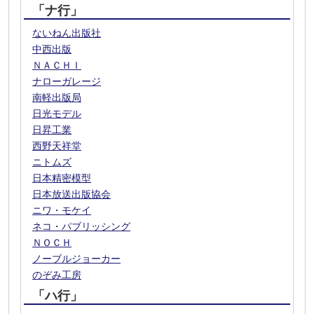
「ナ行」
ないねん出版社
中西出版
ＮＡＣＨＩ
ナローガレージ
南軽出版局
日光モデル
日昇工業
西野天祥堂
ニトムズ
日本精密模型
日本放送出版協会
ニワ・モケイ
ネコ・パブリッシング
ＮＯＣＨ
ノーブルジョーカー
のぞみ工房
「ハ行」