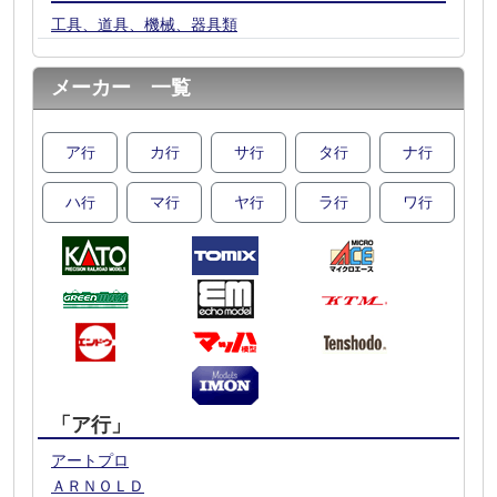
工具、道具、機械、器具類
メーカー 一覧
ア
カ
サ
タ
ナ
行
行
行
行
行
ハ
マ
ヤ
ラ
ワ
行
行
行
行
行
「ア行」
アートプロ
ＡＲＮＯＬＤ