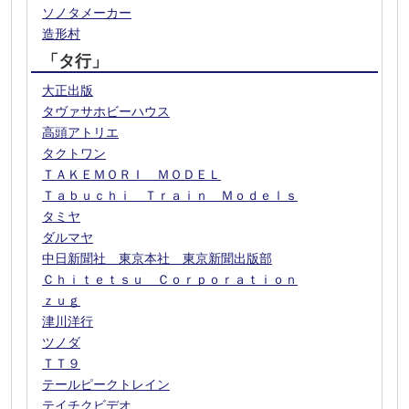
ソノタメーカー
造形村
「タ行」
大正出版
タヴァサホビーハウス
高頭アトリエ
タクトワン
ＴＡＫＥＭＯＲＩ ＭＯＤＥＬ
Ｔａｂｕｃｈｉ Ｔｒａｉｎ Ｍｏｄｅｌｓ
タミヤ
ダルマヤ
中日新聞社 東京本社 東京新聞出版部
Ｃｈｉｔｅｔｓｕ Ｃｏｒｐｏｒａｔｉｏｎ
ｚｕｇ
津川洋行
ツノダ
ＴＴ９
テールピークトレイン
テイチクビデオ