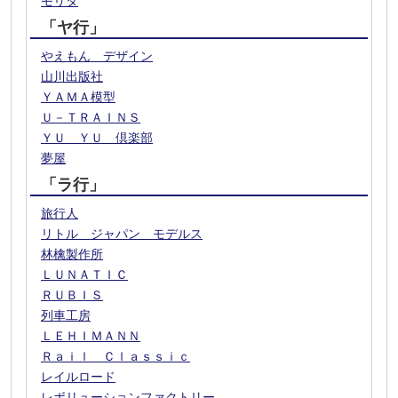
モリタ
「ヤ行」
やえもん デザイン
山川出版社
ＹＡＭＡ模型
Ｕ－ＴＲＡＩＮＳ
ＹＵ ＹＵ 倶楽部
夢屋
「ラ行」
旅行人
リトル ジャパン モデルス
林檎製作所
ＬＵＮＡＴＩＣ
ＲＵＢＩＳ
列車工房
ＬＥＨＩＭＡＮＮ
Ｒａｉｌ Ｃｌａｓｓｉｃ
レイルロード
レボリューションファクトリー