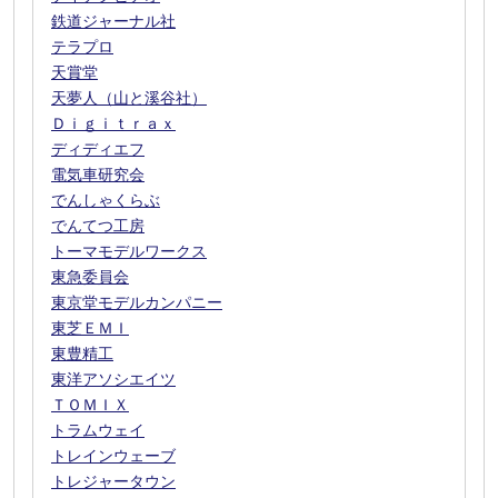
鉄道ジャーナル社
テラプロ
天賞堂
天夢人（山と溪谷社）
Ｄｉｇｉｔｒａｘ
ディディエフ
電気車研究会
でんしゃくらぶ
でんてつ工房
トーマモデルワークス
東急委員会
東京堂モデルカンパニー
東芝ＥＭＩ
東豊精工
東洋アソシエイツ
ＴＯＭＩＸ
トラムウェイ
トレインウェーブ
トレジャータウン