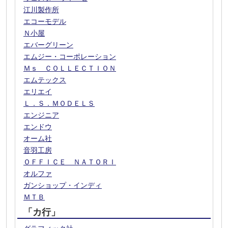
江川製作所
エコーモデル
Ｎ小屋
エバーグリーン
エムジー・コーポレーション
Ｍｓ ＣＯＬＬＥＣＴＩＯＮ
エムテックス
エリエイ
Ｌ．Ｓ．ＭＯＤＥＬＳ
エンジニア
エンドウ
オーム社
音羽工房
ＯＦＦＩＣＥ ＮＡＴＯＲＩ
オルファ
ガンショップ・インディ
ＭＴＢ
「カ行」