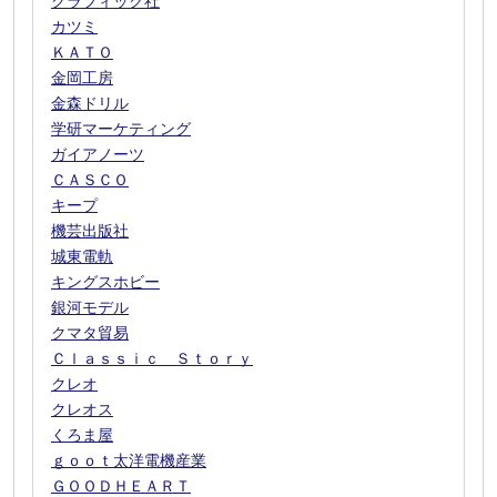
グラフィック社
カツミ
ＫＡＴＯ
金岡工房
金森ドリル
学研マーケティング
ガイアノーツ
ＣＡＳＣＯ
キープ
機芸出版社
城東電軌
キングスホビー
銀河モデル
クマタ貿易
Ｃｌａｓｓｉｃ Ｓｔｏｒｙ
クレオ
クレオス
くろま屋
ｇｏｏｔ太洋電機産業
ＧＯＯＤＨＥＡＲＴ