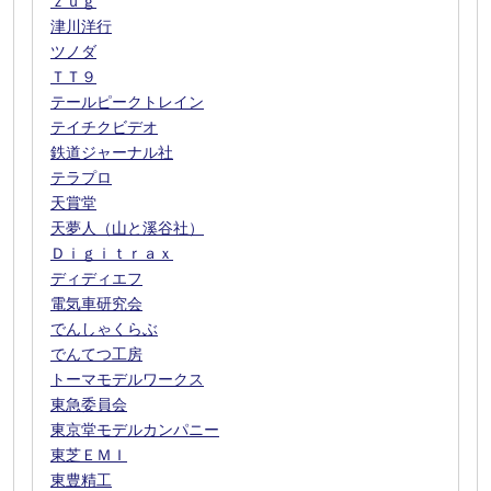
ｚｕｇ
津川洋行
ツノダ
ＴＴ９
テールピークトレイン
テイチクビデオ
鉄道ジャーナル社
テラプロ
天賞堂
天夢人（山と溪谷社）
Ｄｉｇｉｔｒａｘ
ディディエフ
電気車研究会
でんしゃくらぶ
でんてつ工房
トーマモデルワークス
東急委員会
東京堂モデルカンパニー
東芝ＥＭＩ
東豊精工