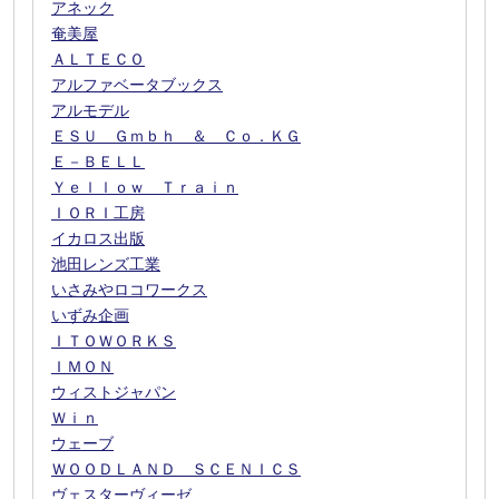
アネック
奄美屋
ＡＬＴＥＣＯ
アルファベータブックス
アルモデル
ＥＳＵ Ｇｍｂｈ ＆ Ｃｏ．ＫＧ
Ｅ－ＢＥＬＬ
Ｙｅｌｌｏｗ Ｔｒａｉｎ
ＩＯＲＩ工房
イカロス出版
池田レンズ工業
いさみやロコワークス
いずみ企画
ＩＴＯＷＯＲＫＳ
ＩＭＯＮ
ウィストジャパン
Ｗｉｎ
ウェーブ
ＷＯＯＤＬＡＮＤ ＳＣＥＮＩＣＳ
ヴェスターヴィーゼ