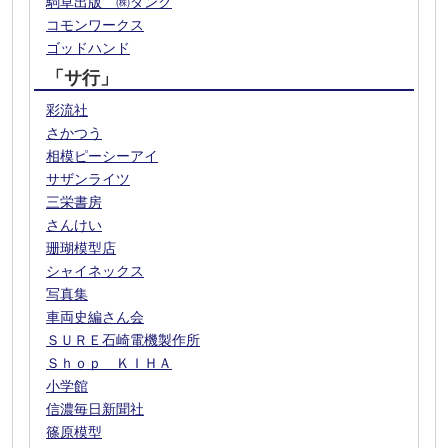
駒草出版 ㈱ダンク
コモンワークス
ゴッドハンド
「サ行」
彩流社
さかつう
相模ピーシーアイ
サザンライツ
三栄書房
さんけい
珊瑚模型店
シャイネックス
写真集
車両史編さん会
ＳＵＲＥ石崎電機製作所
Ｓｈｏｐ ＫＩＨＡ
小学館
信濃毎日新聞社
篠原模型