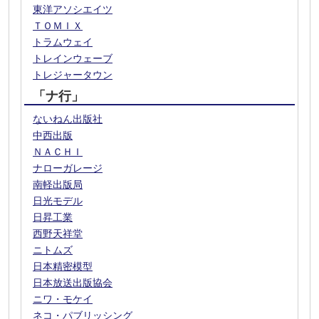
東洋アソシエイツ
ＴＯＭＩＸ
トラムウェイ
トレインウェーブ
トレジャータウン
「ナ行」
ないねん出版社
中西出版
ＮＡＣＨＩ
ナローガレージ
南軽出版局
日光モデル
日昇工業
西野天祥堂
ニトムズ
日本精密模型
日本放送出版協会
ニワ・モケイ
ネコ・パブリッシング