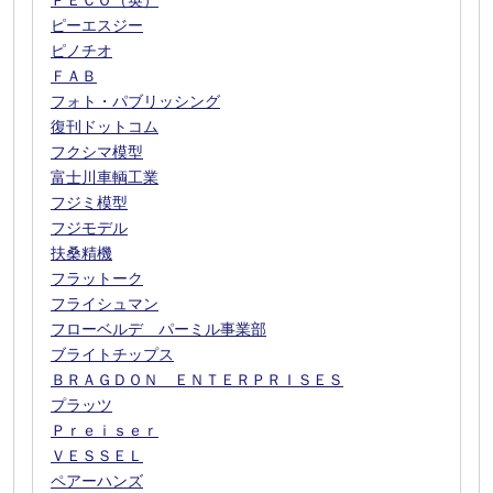
ＰＥＣＯ（英）
ピーエスジー
ピノチオ
ＦＡＢ
フォト・パブリッシング
復刊ドットコム
フクシマ模型
富士川車輌工業
フジミ模型
フジモデル
扶桑精機
フラットーク
フライシュマン
フローベルデ パーミル事業部
ブライトチップス
ＢＲＡＧＤＯＮ ＥＮＴＥＲＰＲＩＳＥＳ
プラッツ
Ｐｒｅｉｓｅｒ
ＶＥＳＳＥＬ
ペアーハンズ