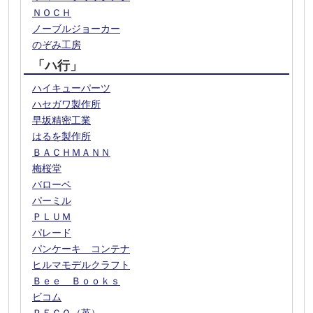
ＮＯＣＨ
ノーブルジョーカー
のぞみ工房
「ハ行」
ハイキューパーツ
ハセガワ製作所
早坂精密工業
はるを製作所
ＢＡＣＨＭＡＮＮ
梅桜堂
バローベ
パーミル
ＰＬＵＭ
パレード
パンケーキ コンテナ
ヒルマモデルクラフト
Ｂｅｅ Ｂｏｏｋｓ
ビコム