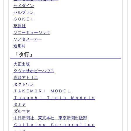
セメダイン
セルプラン
ＳＯＫＥＩ
草原社
ソニーミュージック
ソノタメーカー
造形村
「タ行」
大正出版
タヴァサホビーハウス
高頭アトリエ
タクトワン
ＴＡＫＥＭＯＲＩ ＭＯＤＥＬ
Ｔａｂｕｃｈｉ Ｔｒａｉｎ Ｍｏｄｅｌｓ
タミヤ
ダルマヤ
中日新聞社 東京本社 東京新聞出版部
Ｃｈｉｔｅｔｓｕ Ｃｏｒｐｏｒａｔｉｏｎ