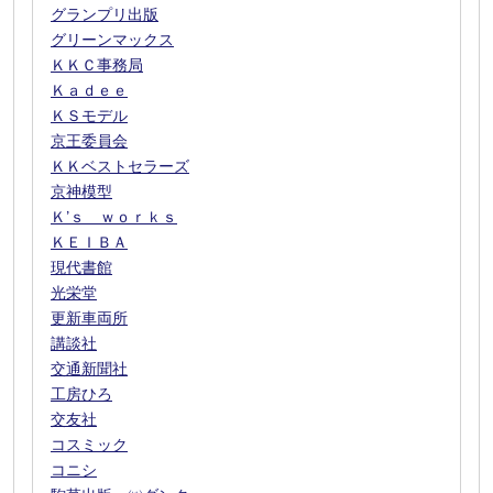
グランプリ出版
グリーンマックス
ＫＫＣ事務局
Ｋａｄｅｅ
ＫＳモデル
京王委員会
ＫＫベストセラーズ
京神模型
Ｋ’ｓ ｗｏｒｋｓ
ＫＥＩＢＡ
現代書館
光栄堂
更新車両所
講談社
交通新聞社
工房ひろ
交友社
コスミック
コニシ