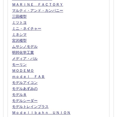
ＭＡＲＩＮＥ ＦＡＣＴＯＲＹ
マルティ・アンド・カンパニー
三田模型
ミツトヨ
ミニ・ネイチャー
ミネシマ
宮沢模型
ムサシノモデル
明邦化学工業
メディア・パル
モーリン
ＭＯＤＥＭＯ
ｍｏｄｅｌ ＦＡＢ
モデルアイコン
モデルあずみの
モデル８
モデルシーダー
モデルトレインプラス
Ｍｏｄｅｌｌｂａｈｎ ＵＮＩＯＮ