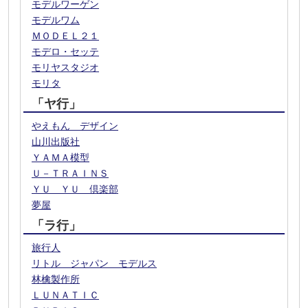
モデルワーゲン
モデルワム
ＭＯＤＥＬ２１
モデロ・セッテ
モリヤスタジオ
モリタ
「ヤ行」
やえもん デザイン
山川出版社
ＹＡＭＡ模型
Ｕ－ＴＲＡＩＮＳ
ＹＵ ＹＵ 倶楽部
夢屋
「ラ行」
旅行人
リトル ジャパン モデルス
林檎製作所
ＬＵＮＡＴＩＣ