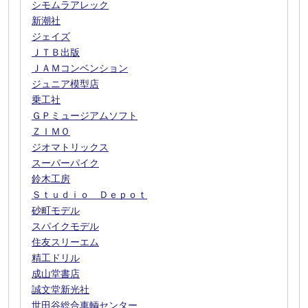
シモムラアレック
新潮社
ジェイズ
ＪＴＢ出版
ＪＡＭコンベンション
ジュニア模型店
乗工社
ＧＰミュージアムソフト
ＺＩＭＯ
ジオマトリックス
スーパーパイク
鈴木工房
Ｓｔｕｄｉｏ Ｄｅｐｏｔ
砂町モデル
スパイクモデル
住友スリーエム
精工ドリル
成山堂書店
誠文堂新光社
世田谷総合車輌センター