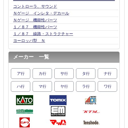
コントローラ、サウンド
Ｎゲージ インレタ・デカール
Ｎゲージ 機能性パーツ
１／８７ 機能性パーツ
１／８７ 線路・ストラクチャー
ヨーロッパ型 Ｎ
メーカー 一覧
ア
カ
サ
タ
ナ
行
行
行
行
行
ハ
マ
ヤ
ラ
ワ
行
行
行
行
行