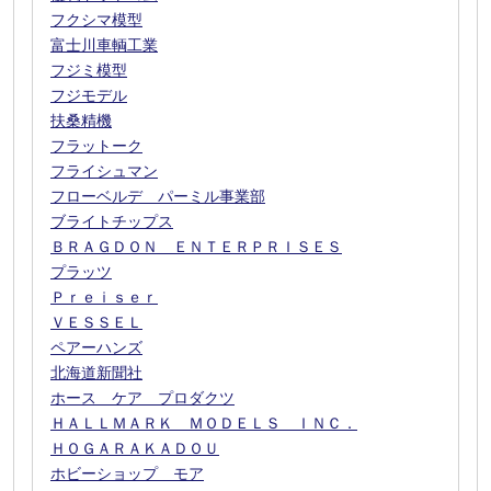
フクシマ模型
富士川車輌工業
フジミ模型
フジモデル
扶桑精機
フラットーク
フライシュマン
フローベルデ パーミル事業部
ブライトチップス
ＢＲＡＧＤＯＮ ＥＮＴＥＲＰＲＩＳＥＳ
プラッツ
Ｐｒｅｉｓｅｒ
ＶＥＳＳＥＬ
ペアーハンズ
北海道新聞社
ホース ケア プロダクツ
ＨＡＬＬＭＡＲＫ ＭＯＤＥＬＳ ＩＮＣ．
ＨＯＧＡＲＡＫＡＤＯＵ
ホビーショップ モア