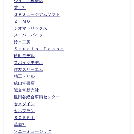
ジュニア模型店
乗工社
ＧＰミュージアムソフト
ＺＩＭＯ
ジオマトリックス
スーパーパイク
鈴木工房
Ｓｔｕｄｉｏ Ｄｅｐｏｔ
砂町モデル
スパイクモデル
住友スリーエム
精工ドリル
成山堂書店
誠文堂新光社
世田谷総合車輌センター
セメダイン
セルプラン
ＳＯＫＥＩ
草原社
ソニーミュージック