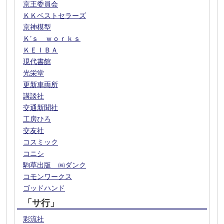
京王委員会
ＫＫベストセラーズ
京神模型
Ｋ’ｓ ｗｏｒｋｓ
ＫＥＩＢＡ
現代書館
光栄堂
更新車両所
講談社
交通新聞社
工房ひろ
交友社
コスミック
コニシ
駒草出版 ㈱ダンク
コモンワークス
ゴッドハンド
「サ行」
彩流社