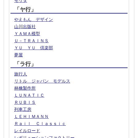
モリタ
「ヤ行」
やえもん デザイン
山川出版社
ＹＡＭＡ模型
Ｕ－ＴＲＡＩＮＳ
ＹＵ ＹＵ 倶楽部
夢屋
「ラ行」
旅行人
リトル ジャパン モデルス
林檎製作所
ＬＵＮＡＴＩＣ
ＲＵＢＩＳ
列車工房
ＬＥＨＩＭＡＮＮ
Ｒａｉｌ Ｃｌａｓｓｉｃ
レイルロード
レボリューションファクトリー