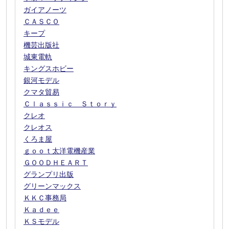
ガイアノーツ
ＣＡＳＣＯ
キープ
機芸出版社
城東電軌
キングスホビー
銀河モデル
クマタ貿易
Ｃｌａｓｓｉｃ Ｓｔｏｒｙ
クレオ
クレオス
くろま屋
ｇｏｏｔ太洋電機産業
ＧＯＯＤＨＥＡＲＴ
グランプリ出版
グリーンマックス
ＫＫＣ事務局
Ｋａｄｅｅ
ＫＳモデル