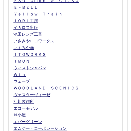
ＥＳＵ Ｇｍｂｈ ＆ Ｃｏ．ＫＧ
Ｅ－ＢＥＬＬ
Ｙｅｌｌｏｗ Ｔｒａｉｎ
ＩＯＲＩ工房
イカロス出版
池田レンズ工業
いさみやロコワークス
いずみ企画
ＩＴＯＷＯＲＫＳ
ＩＭＯＮ
ウィストジャパン
Ｗｉｎ
ウェーブ
ＷＯＯＤＬＡＮＤ ＳＣＥＮＩＣＳ
ヴェスターヴィーゼ
江川製作所
エコーモデル
Ｎ小屋
エバーグリーン
エムジー・コーポレーション