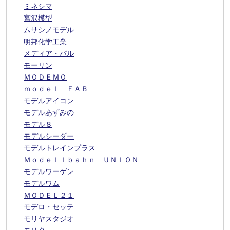
ミネシマ
宮沢模型
ムサシノモデル
明邦化学工業
メディア・パル
モーリン
ＭＯＤＥＭＯ
ｍｏｄｅｌ ＦＡＢ
モデルアイコン
モデルあずみの
モデル８
モデルシーダー
モデルトレインプラス
Ｍｏｄｅｌｌｂａｈｎ ＵＮＩＯＮ
モデルワーゲン
モデルワム
ＭＯＤＥＬ２１
モデロ・セッテ
モリヤスタジオ