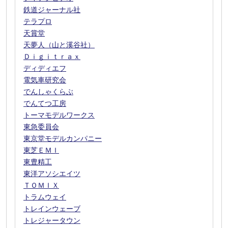
鉄道ジャーナル社
テラプロ
天賞堂
天夢人（山と溪谷社）
Ｄｉｇｉｔｒａｘ
ディディエフ
電気車研究会
でんしゃくらぶ
でんてつ工房
トーマモデルワークス
東急委員会
東京堂モデルカンパニー
東芝ＥＭＩ
東豊精工
東洋アソシエイツ
ＴＯＭＩＸ
トラムウェイ
トレインウェーブ
トレジャータウン