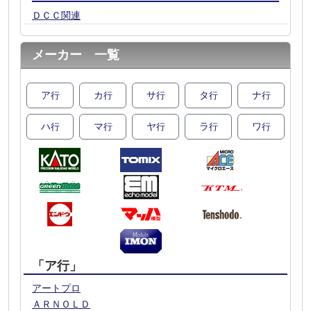
ＤＣＣ関連
メーカー 一覧
ア
カ
サ
タ
ナ
行
行
行
行
行
ハ
マ
ヤ
ラ
ワ
行
行
行
行
行
「ア行」
アートプロ
ＡＲＮＯＬＤ