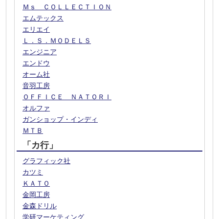
Ｍｓ ＣＯＬＬＥＣＴＩＯＮ
エムテックス
エリエイ
Ｌ．Ｓ．ＭＯＤＥＬＳ
エンジニア
エンドウ
オーム社
音羽工房
ＯＦＦＩＣＥ ＮＡＴＯＲＩ
オルファ
ガンショップ・インディ
ＭＴＢ
「カ行」
グラフィック社
カツミ
ＫＡＴＯ
金岡工房
金森ドリル
学研マーケティング