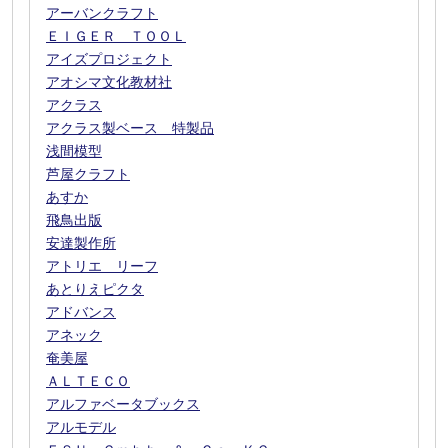
アーバンクラフト
ＥＩＧＥＲ ＴＯＯＬ
アイズプロジェクト
アオシマ文化教材社
アクラス
アクラス製ベース 特製品
浅間模型
芦屋クラフト
あすか
飛鳥出版
安達製作所
アトリエ リーフ
あとりえピクタ
アドバンス
アネック
奄美屋
ＡＬＴＥＣＯ
アルファベータブックス
アルモデル