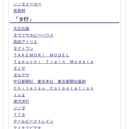
ソノタメーカー
造形村
「タ行」
大正出版
タヴァサホビーハウス
高頭アトリエ
タクトワン
ＴＡＫＥＭＯＲＩ ＭＯＤＥＬ
Ｔａｂｕｃｈｉ Ｔｒａｉｎ Ｍｏｄｅｌｓ
タミヤ
ダルマヤ
中日新聞社 東京本社 東京新聞出版部
Ｃｈｉｔｅｔｓｕ Ｃｏｒｐｏｒａｔｉｏｎ
ｚｕｇ
津川洋行
ツノダ
ＴＴ９
テールピークトレイン
テイチクビデオ