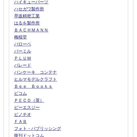
ハイキューパーツ
ハセガワ製作所
早坂精密工業
はるを製作所
ＢＡＣＨＭＡＮＮ
梅桜堂
バローベ
パーミル
ＰＬＵＭ
パレード
パンケーキ コンテナ
ヒルマモデルクラフト
Ｂｅｅ Ｂｏｏｋｓ
ビコム
ＰＥＣＯ（英）
ピーエスジー
ピノチオ
ＦＡＢ
フォト・パブリッシング
復刊ドットコム