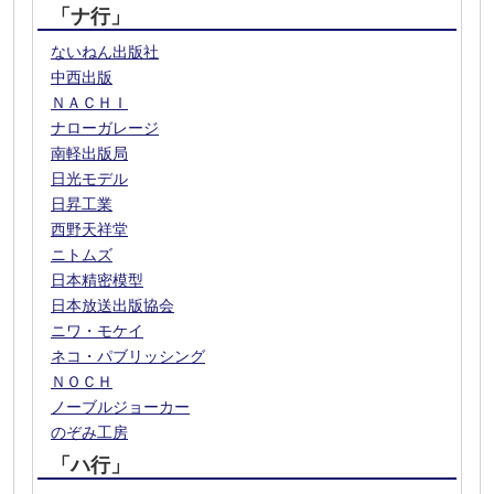
「ナ行」
ないねん出版社
中西出版
ＮＡＣＨＩ
ナローガレージ
南軽出版局
日光モデル
日昇工業
西野天祥堂
ニトムズ
日本精密模型
日本放送出版協会
ニワ・モケイ
ネコ・パブリッシング
ＮＯＣＨ
ノーブルジョーカー
のぞみ工房
「ハ行」