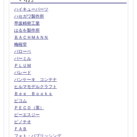
ハイキューパーツ
ハセガワ製作所
早坂精密工業
はるを製作所
ＢＡＣＨＭＡＮＮ
梅桜堂
バローベ
パーミル
ＰＬＵＭ
パレード
パンケーキ コンテナ
ヒルマモデルクラフト
Ｂｅｅ Ｂｏｏｋｓ
ビコム
ＰＥＣＯ（英）
ピーエスジー
ピノチオ
ＦＡＢ
フォト・パブリッシング