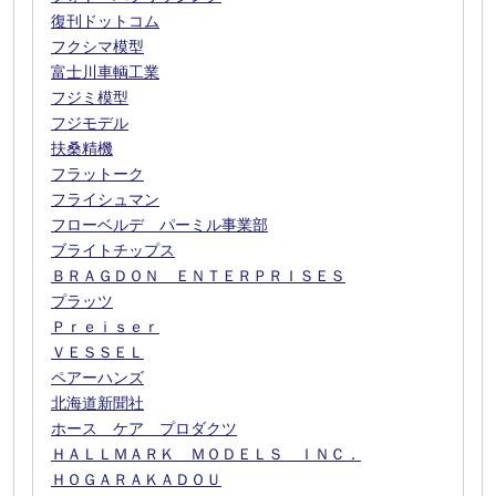
復刊ドットコム
フクシマ模型
富士川車輌工業
フジミ模型
フジモデル
扶桑精機
フラットーク
フライシュマン
フローベルデ パーミル事業部
ブライトチップス
ＢＲＡＧＤＯＮ ＥＮＴＥＲＰＲＩＳＥＳ
プラッツ
Ｐｒｅｉｓｅｒ
ＶＥＳＳＥＬ
ペアーハンズ
北海道新聞社
ホース ケア プロダクツ
ＨＡＬＬＭＡＲＫ ＭＯＤＥＬＳ ＩＮＣ．
ＨＯＧＡＲＡＫＡＤＯＵ