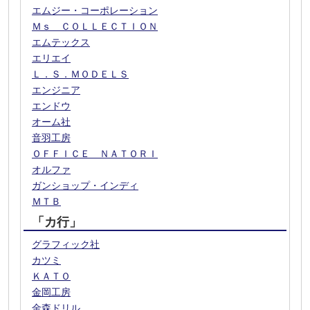
エムジー・コーポレーション
Ｍｓ ＣＯＬＬＥＣＴＩＯＮ
エムテックス
エリエイ
Ｌ．Ｓ．ＭＯＤＥＬＳ
エンジニア
エンドウ
オーム社
音羽工房
ＯＦＦＩＣＥ ＮＡＴＯＲＩ
オルファ
ガンショップ・インディ
ＭＴＢ
「カ行」
グラフィック社
カツミ
ＫＡＴＯ
金岡工房
金森ドリル