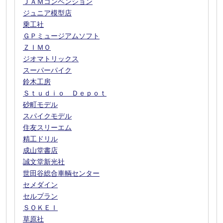
ＪＡＭコンベンション
ジュニア模型店
乗工社
ＧＰミュージアムソフト
ＺＩＭＯ
ジオマトリックス
スーパーパイク
鈴木工房
Ｓｔｕｄｉｏ Ｄｅｐｏｔ
砂町モデル
スパイクモデル
住友スリーエム
精工ドリル
成山堂書店
誠文堂新光社
世田谷総合車輌センター
セメダイン
セルプラン
ＳＯＫＥＩ
草原社