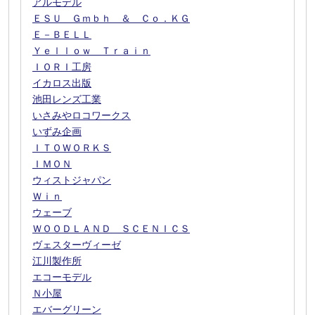
アルモデル
ＥＳＵ Ｇｍｂｈ ＆ Ｃｏ．ＫＧ
Ｅ－ＢＥＬＬ
Ｙｅｌｌｏｗ Ｔｒａｉｎ
ＩＯＲＩ工房
イカロス出版
池田レンズ工業
いさみやロコワークス
いずみ企画
ＩＴＯＷＯＲＫＳ
ＩＭＯＮ
ウィストジャパン
Ｗｉｎ
ウェーブ
ＷＯＯＤＬＡＮＤ ＳＣＥＮＩＣＳ
ヴェスターヴィーゼ
江川製作所
エコーモデル
Ｎ小屋
エバーグリーン