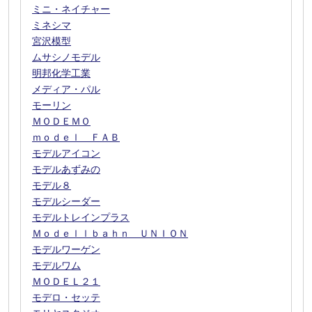
ミニ・ネイチャー
ミネシマ
宮沢模型
ムサシノモデル
明邦化学工業
メディア・パル
モーリン
ＭＯＤＥＭＯ
ｍｏｄｅｌ ＦＡＢ
モデルアイコン
モデルあずみの
モデル８
モデルシーダー
モデルトレインプラス
Ｍｏｄｅｌｌｂａｈｎ ＵＮＩＯＮ
モデルワーゲン
モデルワム
ＭＯＤＥＬ２１
モデロ・セッテ