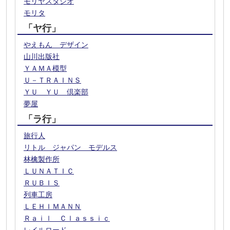
モリヤスタジオ
モリタ
「ヤ行」
やえもん デザイン
山川出版社
ＹＡＭＡ模型
Ｕ－ＴＲＡＩＮＳ
ＹＵ ＹＵ 倶楽部
夢屋
「ラ行」
旅行人
リトル ジャパン モデルス
林檎製作所
ＬＵＮＡＴＩＣ
ＲＵＢＩＳ
列車工房
ＬＥＨＩＭＡＮＮ
Ｒａｉｌ Ｃｌａｓｓｉｃ