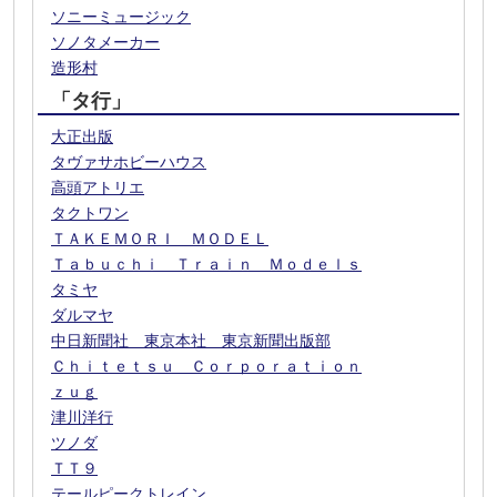
ソニーミュージック
ソノタメーカー
造形村
「タ行」
大正出版
タヴァサホビーハウス
高頭アトリエ
タクトワン
ＴＡＫＥＭＯＲＩ ＭＯＤＥＬ
Ｔａｂｕｃｈｉ Ｔｒａｉｎ Ｍｏｄｅｌｓ
タミヤ
ダルマヤ
中日新聞社 東京本社 東京新聞出版部
Ｃｈｉｔｅｔｓｕ Ｃｏｒｐｏｒａｔｉｏｎ
ｚｕｇ
津川洋行
ツノダ
ＴＴ９
テールピークトレイン