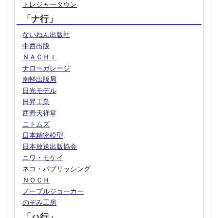
トレジャータウン
「ナ行」
ないねん出版社
中西出版
ＮＡＣＨＩ
ナローガレージ
南軽出版局
日光モデル
日昇工業
西野天祥堂
ニトムズ
日本精密模型
日本放送出版協会
ニワ・モケイ
ネコ・パブリッシング
ＮＯＣＨ
ノーブルジョーカー
のぞみ工房
「ハ行」