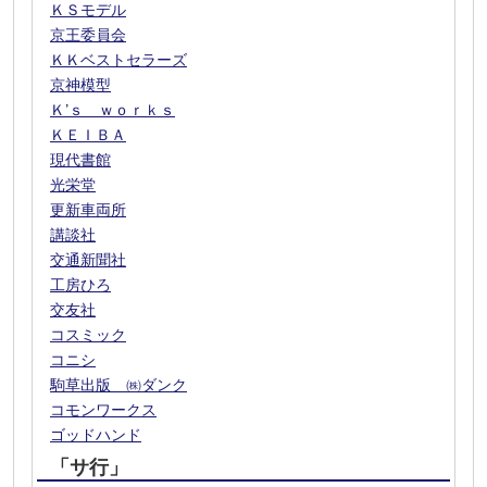
ＫＳモデル
京王委員会
ＫＫベストセラーズ
京神模型
Ｋ’ｓ ｗｏｒｋｓ
ＫＥＩＢＡ
現代書館
光栄堂
更新車両所
講談社
交通新聞社
工房ひろ
交友社
コスミック
コニシ
駒草出版 ㈱ダンク
コモンワークス
ゴッドハンド
「サ行」