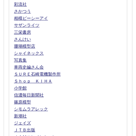
彩流社
さかつう
相模ピーシーアイ
サザンライツ
三栄書房
さんけい
珊瑚模型店
シャイネックス
写真集
車両史編さん会
ＳＵＲＥ石崎電機製作所
Ｓｈｏｐ ＫＩＨＡ
小学館
信濃毎日新聞社
篠原模型
シモムラアレック
新潮社
ジェイズ
ＪＴＢ出版