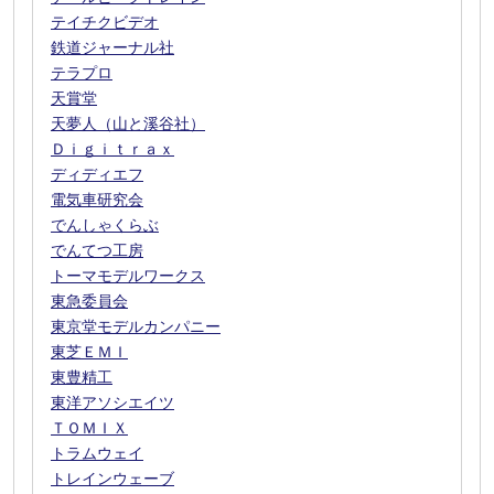
テイチクビデオ
鉄道ジャーナル社
テラプロ
天賞堂
天夢人（山と溪谷社）
Ｄｉｇｉｔｒａｘ
ディディエフ
電気車研究会
でんしゃくらぶ
でんてつ工房
トーマモデルワークス
東急委員会
東京堂モデルカンパニー
東芝ＥＭＩ
東豊精工
東洋アソシエイツ
ＴＯＭＩＸ
トラムウェイ
トレインウェーブ