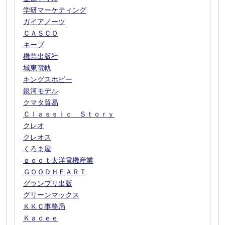
学研マーケティング
ガイアノーツ
ＣＡＳＣＯ
キープ
機芸出版社
城東電軌
キングスホビー
銀河モデル
クマタ貿易
Ｃｌａｓｓｉｃ Ｓｔｏｒｙ
クレオ
クレオス
くろま屋
ｇｏｏｔ太洋電機産業
ＧＯＯＤＨＥＡＲＴ
グランプリ出版
グリーンマックス
ＫＫＣ事務局
Ｋａｄｅｅ