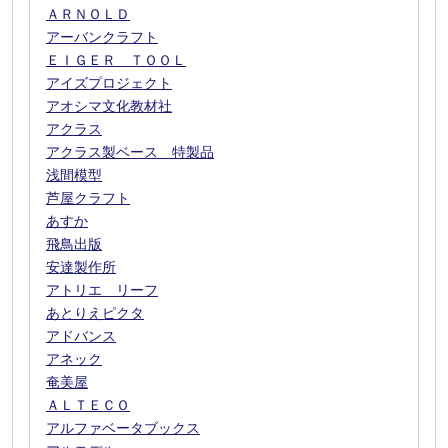
ＡＲＮＯＬＤ
アーバンクラフト
ＥＩＧＥＲ ＴＯＯＬ
アイズプロジェクト
アオシマ文化教材社
アクラス
アクラス製ベース 特製品
浅間模型
芦屋クラフト
あすか
飛鳥出版
安達製作所
アトリエ リーフ
あとりえピクタ
アドバンス
アネック
奄美屋
ＡＬＴＥＣＯ
アルファベータブックス