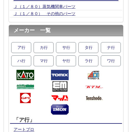
Ｊ（１／８０）蒸気機関車パーツ
Ｊ（１／８０） その他のパーツ
メーカー 一覧
ア
カ
サ
タ
ナ
行
行
行
行
行
ハ
マ
ヤ
ラ
ワ
行
行
行
行
行
「ア行」
アートプロ