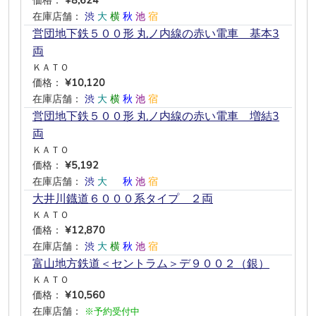
価格：
¥8,624
在庫店舗：
渋
大
横
秋
池
宿
営団地下鉄５００形 丸ノ内線の赤い電車 基本3
両
ＫＡＴＯ
価格：
¥10,120
在庫店舗：
渋
大
横
秋
池
宿
営団地下鉄５００形 丸ノ内線の赤い電車 増結3
両
ＫＡＴＯ
価格：
¥5,192
在庫店舗：
渋
大
―
秋
池
宿
大井川鐡道６０００系タイプ ２両
ＫＡＴＯ
価格：
¥12,870
在庫店舗：
渋
大
横
秋
池
宿
富山地方鉄道＜セントラム＞デ９００２（銀）
ＫＡＴＯ
価格：
¥10,560
在庫店舗：
※予約受付中