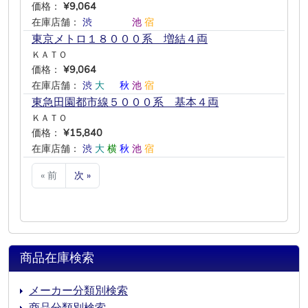
価格：
¥9,064
在庫店舗：
渋
―
―
―
池
宿
東京メトロ１８０００系 増結４両
ＫＡＴＯ
価格：
¥9,064
在庫店舗：
渋
大
―
秋
池
宿
東急田園都市線５０００系 基本４両
ＫＡＴＯ
価格：
¥15,840
在庫店舗：
渋
大
横
秋
池
宿
« 前
次 »
商品在庫検索
メーカー分類別検索