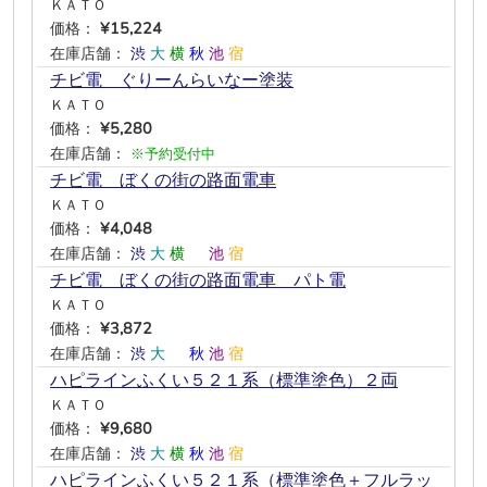
ＫＡＴＯ
価格：
¥15,224
在庫店舗：
渋
大
横
秋
池
宿
チビ電 ぐりーんらいなー塗装
ＫＡＴＯ
価格：
¥5,280
在庫店舗：
※予約受付中
チビ電 ぼくの街の路面電車
ＫＡＴＯ
価格：
¥4,048
在庫店舗：
渋
大
横
―
池
宿
チビ電 ぼくの街の路面電車 パト電
ＫＡＴＯ
価格：
¥3,872
在庫店舗：
渋
大
―
秋
池
宿
ハピラインふくい５２１系（標準塗色）２両
ＫＡＴＯ
価格：
¥9,680
在庫店舗：
渋
大
横
秋
池
宿
ハピラインふくい５２１系（標準塗色＋フルラッ