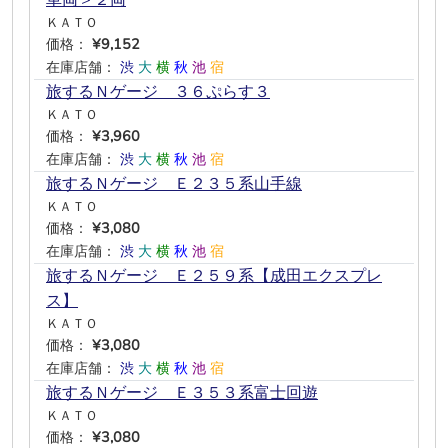
車両＞２両
ＫＡＴＯ
価格：
¥9,152
在庫店舗：
渋
大
横
秋
池
宿
旅するＮゲージ ３６ぷらす３
ＫＡＴＯ
価格：
¥3,960
在庫店舗：
渋
大
横
秋
池
宿
旅するＮゲージ Ｅ２３５系山手線
ＫＡＴＯ
価格：
¥3,080
在庫店舗：
渋
大
横
秋
池
宿
旅するＮゲージ Ｅ２５９系【成田エクスプレ
ス】
ＫＡＴＯ
価格：
¥3,080
在庫店舗：
渋
大
横
秋
池
宿
旅するＮゲージ Ｅ３５３系富士回遊
ＫＡＴＯ
価格：
¥3,080