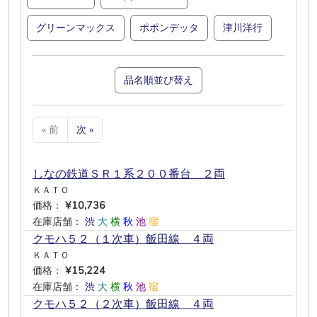
グリーンマックス
ポポンデッタ
津川洋行
品名順並び替え
« 前
次 »
しなの鉄道ＳＲ１系２００番台 ２両
ＫＡＴＯ
価格：
¥10,736
在庫店舗：
渋
大
横
秋
池
宿
クモハ５２（１次車）飯田線 ４両
ＫＡＴＯ
価格：
¥15,224
在庫店舗：
渋
大
横
秋
池
宿
クモハ５２（２次車）飯田線 ４両