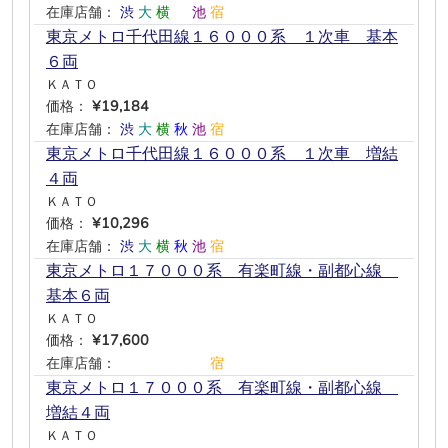
在庫店舗：
渋
大
横
―
池
宿
東京メトロ千代田線１６０００系 １次車 基本
６両
ＫＡＴＯ
価格：
¥19,184
在庫店舗：
渋
大
横
秋
池
宿
東京メトロ千代田線１６０００系 １次車 増結
４両
ＫＡＴＯ
価格：
¥10,296
在庫店舗：
渋
大
横
秋
池
宿
東京メトロ１７０００系 有楽町線・副都心線
基本６両
ＫＡＴＯ
価格：
¥17,600
在庫店舗：
―
―
―
―
―
宿
東京メトロ１７０００系 有楽町線・副都心線
増結４両
ＫＡＴＯ