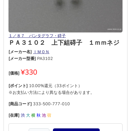
１／８７ パンタグラフ・碍子
ＰＡ３１０２ 上下組碍子 １ｍｍネジ
[メーカー名]
ＩＭＯＮ
[メーカー型番]
PA3102
¥330
[価格]
[ポイント]
10.00%還元（33ポイント）
※お支払い方法により異なる場合があります。
[商品コード]
333-500-777-010
[在庫]
渋
大
横
秋
池
宿