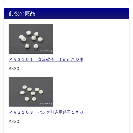
前後の商品
ＰＡ３１０１ 直流碍子 １ｍｍネジ用
¥330
ＰＡ３１０３ パンタ引込用碍子１ネジ
¥330