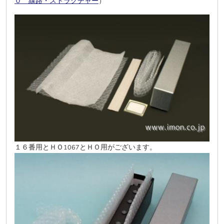
０ 線路・ストラクチャー
）
１６番用とＨＯ
とＨＯ用がございます。
1067