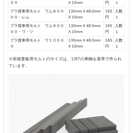
００
X 10mm
円
１
プラ貨車用モルト ワム８００
130mm X 48.0mm
165
入数
００・レム
X 10mm
円
１
プラ貨車用モルト ワム９００
130mm X 48.0mm
165
入数
００・ワ・ツ
X 10mm
円
１
プラ貨車用モルト ワ１０００
130mm X 48.0mm
165
入数
０
X 10mm
円
１
※前後妻板用モルトのサイズは、1/87の車輌を基準で作られ
ています。