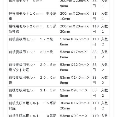
屋根用モルト ９ｍｍ
200mm X 20mm X
88
入数
9mm
円
１
屋根用モルト１０ｍｍ 非冷房
200mm X 20mm X
88
入数
車
10mm
円
１
屋根用モルト２０ｍｍ Ｅ５系
200mm X 20mm X
110
入数
新幹線
20mm
円
１
前後妻板用モルト １７ｍ級
53mm X 36.5mm X
110
入数
8mm
円
２
前後妻板用モルト ２０ｍ級
53mm X 17mm X
88
入数
8mm
円
２
前後妻板用モルト ２０．５ｍ
53mm X 12.0mm X
88
入数
級ダクト対応
8mm
円
２
前後妻板用モルト ２０．５ｍ
53mm X 14.0mm X
88
入数
級
8mm
円
２
前後妻板用モルト ２１．３ｍ
53mm X 9.0mm X
88
入数
級
8mm
円
２
前後先頭車用モルト Ｅ５系新
30mm X 16.0mm X
110
入数
幹線
20mm
円
２
前後先頭車用モルト ０系新
53mm X 9.0mm X
110
入数