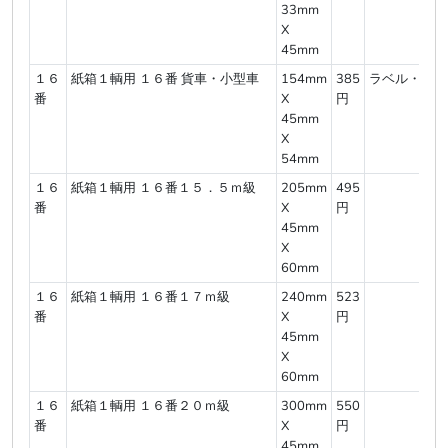
33mm
X
45mm
１６
紙箱１輌用 １６番 貨車・小型車
154mm
385
ラベル・底厚
番
X
円
45mm
X
54mm
１６
紙箱１輌用 １６番１５．５ｍ級
205mm
495
番
X
円
45mm
X
60mm
１６
紙箱１輌用 １６番１７ｍ級
240mm
523
番
X
円
45mm
X
60mm
１６
紙箱１輌用 １６番２０ｍ級
300mm
550
番
X
円
45mm