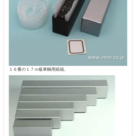
１６番の１７ｍ級車輌用紙箱。