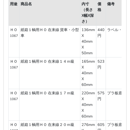
用途
商品名
内寸
価
備考
（長さ
格
X幅X深
さ）
ＨＯ
紙箱１輌用ＨＯ 在来線 貨車・小型
136mm
440
ラベル・底厚
車
X
円
1067
40mm
X
50mm
ＨＯ
紙箱１輌用ＨＯ 在来線１４ｍ級
165mm
523
X
円
1067
40mm
X
60mm
ＨＯ
紙箱１輌用ＨＯ 在来線１７ｍ級
220mm
575
プラ板底敷
X
円
1067
40mm
X
60mm
ＨＯ
紙箱１輌用ＨＯ 在来線２０ｍ級
276mm
605
プラ板底敷