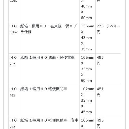
X
円
1067
40mm
X
60mm
ＨＯ
紙箱１輌用ＨＯ 在来線 貨車プ
135mm
275
ラベル・底厚
ラ仕様
X
円
1067
43mm
X
35mm
ＨＯ
紙箱 １輌用ＨＯ 路面・軽便電車
165mm
495
X
円
762
33mm
X
60mm
ＨＯ
紙箱 １輌用ＨＯ 軽便機関車
102mm
451
X
円
762
33mm
X
45mm
ＨＯ
紙箱 １輌用ＨＯ 軽便気動車・客車
165mm
495
X
円
762