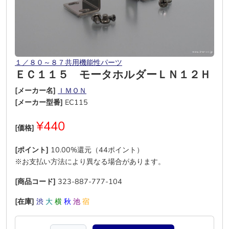
１／８０～８７共用機能性パーツ
ＥＣ１１５ モータホルダーＬＮ１２Ｈ
[メーカー名]
ＩＭＯＮ
[メーカー型番]
EC115
¥440
[価格]
[ポイント]
10.00%還元（44ポイント）
※お支払い方法により異なる場合があります。
[商品コード]
323-887-777-104
[在庫]
渋
大
横
秋
池
宿