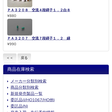
ＰＡ３２０８ 交流４段碍子１．２白８
¥880
ＰＡ３２０７ 交流７段碍子１．２ 緑
¥990
＜＜
戻る
商品在庫検索
メーカー分類別検索
商品分類別検索
新規発売製品一覧
委託品(J/HO1067/HO他)
委託品(N)