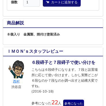
個数
カートに追加する
商品解説
８個入り 金属製、焼付け塗装済み
ＩＭＯＮ’ｓスタッフレビュー
６段碍子と７段碍子で使い分けを
こちらは６段碍子になります。７段と設置場
所に応じて使い分けます。しかし実際どこが
６段なのか７段なのか調べ出すと結構大変で
西村
すね。
渋谷店
(2016-10-18)
22
参考になった
人
参考になった