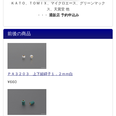
ＫＡＴＯ、ＴＯＭＩＸ、マイクロエース、グリーンマック
ス、天賞堂 他
・・・
通販店 予約申込み
前後の商品
ＰＡ３２０３ 上下組碍子１．２ｍｍ白
¥660