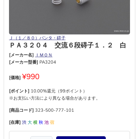
Ｊ（１／８０）パンタ・碍子
ＰＡ３２０４ 交流６段碍子１．２ 白
[メーカー名]
ＩＭＯＮ
[メーカー型番]
PA3204
¥990
[価格]
[ポイント]
10.00%還元（99ポイント）
※お支払い方法により異なる場合があります。
[商品コード]
323-500-777-101
[在庫]
渋
大
横
秋
池
宿