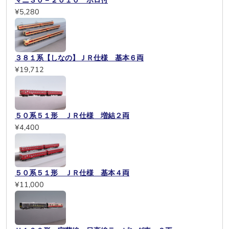
マニ３０－２０１０ ホロ付
¥5,280
３８１系【しなの】ＪＲ仕様 基本６両
¥19,712
５０系５１形 ＪＲ仕様 増結２両
¥4,400
５０系５１形 ＪＲ仕様 基本４両
¥11,000