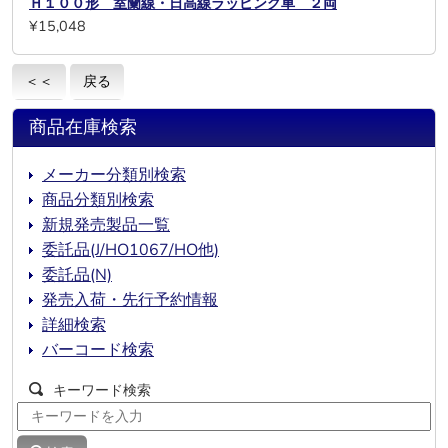
Ｈ１００形 室蘭線・日高線ラッピング車 ２両
¥15,048
＜＜
戻る
商品在庫検索
メーカー分類別検索
商品分類別検索
新規発売製品一覧
委託品(J/HO1067/HO他)
委託品(N)
発売入荷・先行予約情報
詳細検索
バーコード検索
キーワード検索