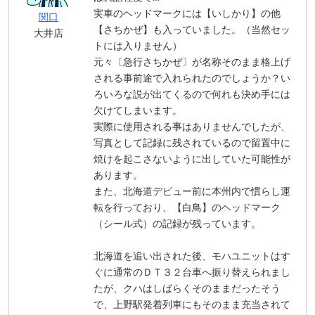
実車のヘッドマークには【いしかり】の他
関口
【さちかぜ】も入っていました。（当然セッ
大井店
トには入りません）
元々〔急行さちかぜ〕が名称そのまま格上げ
される事前途で入れられたのでしょうか？い
ろいろな説が出てくるので何れも決め手には
欠けてしまいます。
実際に使用される事はありませんでしたが、
写真として記録に残されているので留置中に
焼けを起こさないように出していた可能性が
あります。
また、北海道デビュー前に本州内で慣らし運
転を行っており、【白鳥】のヘッドマーク
（シール式）の記録が残っています。
北海道を追い出された後、モハユニットはす
ぐに通常のＤＴ３２台車へ振り替えられまし
たが、クハはしばらくそのままだったそう
で、上野駅発着列車にもそのまま充当されて