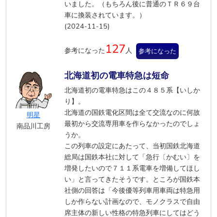
いました。（もちろん後に普通のＴＲ６９台
車に換装されています。）
(2024-11-15)
127
参考になった
人
参考になった
北海道初の電車特急は短命
北海道初の電車特急はこの４８５系【いしか
り】。
北海道の国鉄電化区間は全て交流なのに何故
明星
最初から交流専用車を作らなかったのでしょ
南品川工房
うか。
この列車の設定にあたって、当初国鉄北海道
総局は国鉄本社に対して「急行〔かむい〕を
増発したいので７１１系電車を増備してほし
い」と言ってきたそうです。ところが国鉄本
社側の回答は「今後優等列車用車両は特急用
しか作らない計画なので、モノクラスで自由
席主体の新しい性格の特急列車にしてはどう