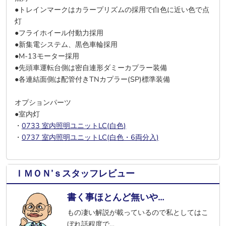
●トレインマークはカラープリズムの採用で白色に近い色で点
灯
●フライホイール付動力採用
●新集電システム、黒色車輪採用
●M-13モーター採用
●先頭車運転台側は密自連形ダミーカプラー装備
●各連結面側は配管付きTNカプラー(SP)標準装備
オプションパーツ
●室内灯
・
0733 室内照明ユニットLC(白色)
・
0737 室内照明ユニットLC(白色・6両分入)
ＩＭＯＮ’ｓスタッフレビュー
書く事ほとんど無いや…
もの凄い解説が載っているので私としてはこ
ぼれ話程度で…