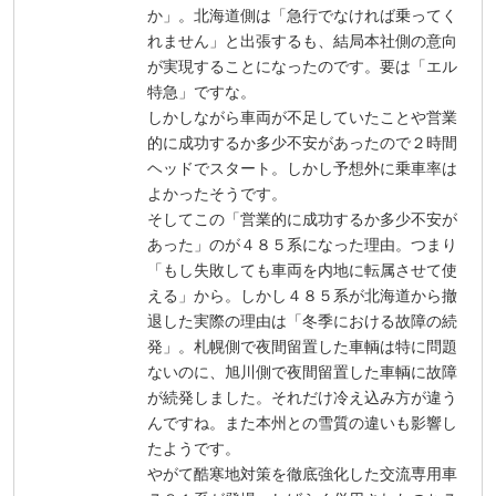
か」。北海道側は「急行でなければ乗ってく
れません」と出張するも、結局本社側の意向
が実現することになったのです。要は「エル
特急」ですな。
しかしながら車両が不足していたことや営業
的に成功するか多少不安があったので２時間
ヘッドでスタート。しかし予想外に乗車率は
よかったそうです。
そしてこの「営業的に成功するか多少不安が
あった」のが４８５系になった理由。つまり
「もし失敗しても車両を内地に転属させて使
える」から。しかし４８５系が北海道から撤
退した実際の理由は「冬季における故障の続
発」。札幌側で夜間留置した車輌は特に問題
ないのに、旭川側で夜間留置した車輌に故障
が続発しました。それだけ冷え込み方が違う
んですね。また本州との雪質の違いも影響し
たようです。
やがて酷寒地対策を徹底強化した交流専用車