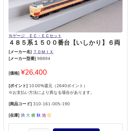
Ｎゲージ ＥＣ・ＥＣセット
４８５系１５００番台【いしかり】６両
[メーカー名]
ＴＯＭＩＸ
[メーカー型番]
98894
¥26,400
[価格]
[ポイント]
10.00%還元（2640ポイント）
※お支払い方法により異なる場合があります。
[商品コード]
310-161-005-190
[在庫]
渋
大
横
秋
池
宿