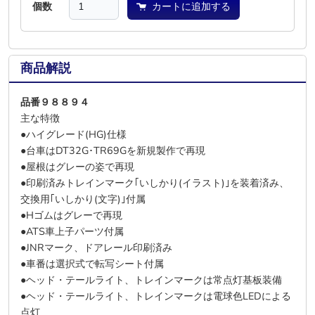
個数
カートに追加する
商品解説
品番９８８９４
主な特徴
●ハイグレード(HG)仕様
●台車はDT32G･TR69Gを新規製作で再現
●屋根はグレーの姿で再現
●印刷済みトレインマーク｢いしかり(イラスト)｣を装着済み、
交換用｢いしかり(文字)｣付属
●Hゴムはグレーで再現
●ATS車上子パーツ付属
●JNRマーク、ドアレール印刷済み
●車番は選択式で転写シート付属
●ヘッド・テールライト、トレインマークは常点灯基板装備
●ヘッド・テールライト、トレインマークは電球色LEDによる
点灯