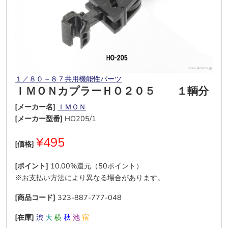
１／８０～８７共用機能性パーツ
ＩＭＯＮカプラーＨＯ２０５ １輌分
[メーカー名]
ＩＭＯＮ
[メーカー型番]
HO205/1
¥495
[価格]
[ポイント]
10.00%還元（50ポイント）
※お支払い方法により異なる場合があります。
[商品コード]
323-887-777-048
[在庫]
渋
大
横
秋
池
宿