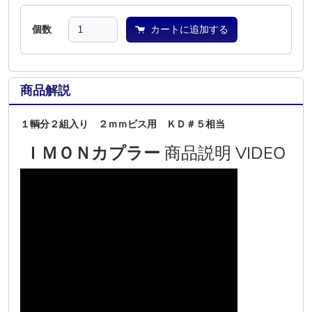
個数
カートに追加する
商品解説
１輌分２組入り ２ｍｍビス用 ＫＤ＃５相当
ＩＭＯＮカプラー
商品説明 VIDEO