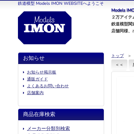
鉄道模型 Models IMON WEBSITEへようこそ
Models 
２万アイテム
鉄道模型関
店舗同様、
トップ
＞
お知らせ
＜＜
お知らせ掲示板
通販ガイド
よくあるお問い合わせ
店舗案内
商品在庫検索
メーカー分類別検索