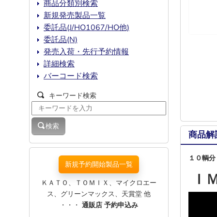
商品分類別検索
新規発売製品一覧
委託品(J/HO1067/HO他)
委託品(N)
発売入荷・先行予約情報
詳細検索
バーコード検索
キーワード検索
検索
商品解
１０輌分
新規予約開始製品一覧
Ｉ
ＫＡＴＯ、ＴＯＭＩＸ、マイクロエー
ス、グリーンマックス、天賞堂 他
・・・
通販店 予約申込み