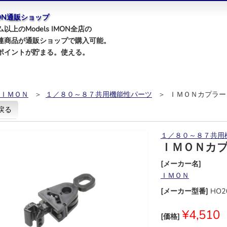
IMON通販ショップ
以上のModels IMON全店の
連商品が通販ショップで購入可能。
ポイントが貯まる。使える。
ＩＭＯＮ
＞
１／８０～８７共用機能性パーツ
＞ ＩＭＯＮカプラー
戻る
１／８０～８７共用
ＩＭＯＮカ
[メーカー名]
ＩＭＯＮ
[メーカー型番]
HO2
¥4,510
[価格]