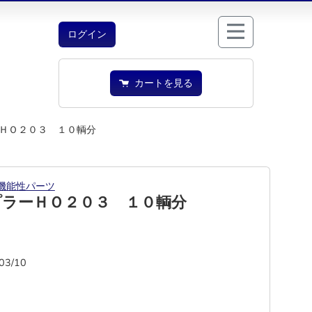
ログイン
カートを見る
ＨＯ２０３ １０輌分
機能性パーツ
プラーＨＯ２０３ １０輌分
03/10