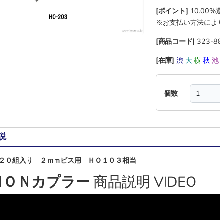
[ポイント]
10.00
※お支払い方法によ
[商品コード]
323-8
[在庫]
渋
大
横
秋
個数
説
２０組入り ２ｍｍビス用 ＨＯ１０３相当
ＭＯＮカプラー
商品説明 VIDEO