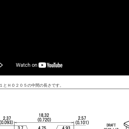
１とＨＯ２０５の中間の長さです。