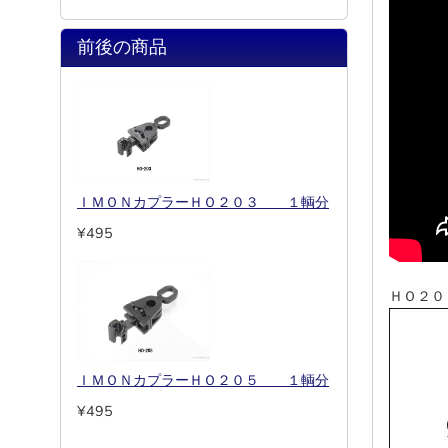
前後の商品
ＩＭＯＮカプラーＨＯ２０３ １輌分
¥495
ＨＯ２０
ＩＭＯＮカプラーＨＯ２０５ １輌分
¥495