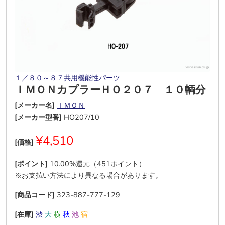
１／８０～８７共用機能性パーツ
ＩＭＯＮカプラーＨＯ２０７ １０輌分
[メーカー名]
ＩＭＯＮ
[メーカー型番]
HO207/10
¥4,510
[価格]
[ポイント]
10.00%還元（451ポイント）
※お支払い方法により異なる場合があります。
[商品コード]
323-887-777-129
[在庫]
渋
大
横
秋
池
宿