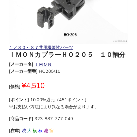
１／８０～８７共用機能性パーツ
ＩＭＯＮカプラーＨＯ２０５ １０輌分
[メーカー名]
ＩＭＯＮ
[メーカー型番]
HO205/10
¥4,510
[価格]
[ポイント]
10.00%還元（451ポイント）
※お支払い方法により異なる場合があります。
[商品コード]
323-887-777-049
[在庫]
渋
大
横
秋
池
宿