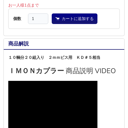
お一人様1点まで
個数
カートに追加する
商品解説
１０輌分２０組入り ２ｍｍビス用 ＫＤ＃５相当
ＩＭＯＮカプラー
商品説明 VIDEO