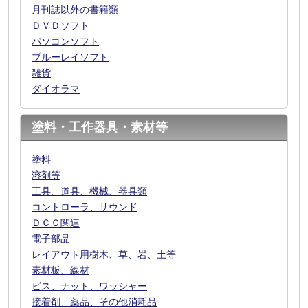
月刊誌以外の書籍類
ＤＶＤソフト
パソコンソフト
ブルーレイソフト
雑貨
ダイオラマ
塗料・工作器具・素材等
塗料
溶剤等
工具、道具、機械、器具類
コントローラ、サウンド
ＤＣＣ関連
電子部品
レイアウト用樹木、草、岩、土等
素材板、線材
ビス、ナット、ワッシャー
接着剤、薬品、その他消耗品