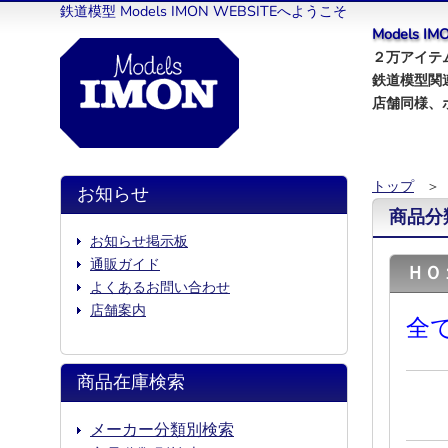
鉄道模型 Models IMON WEBSITEへようこそ
Models 
２万アイテム
鉄道模型関
店舗同様、
トップ
＞
お知らせ
商品分
お知らせ掲示板
通販ガイド
ＨＯ
よくあるお問い合わせ
店舗案内
全
商品在庫検索
メーカー分類別検索