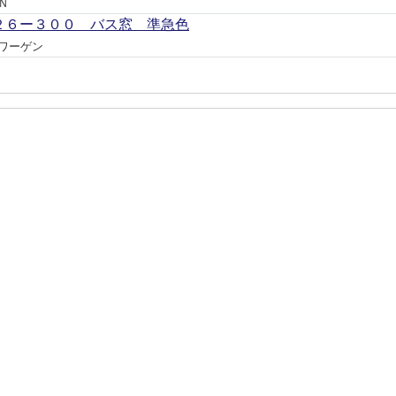
Ｎ
２６ー３００ バス窓 準急色
ワーゲン