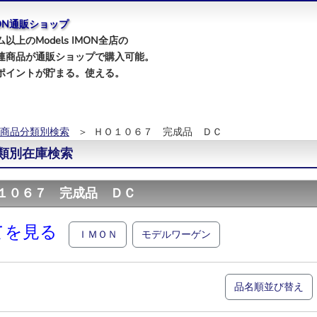
IMON通販ショップ
以上のModels IMON全店の
連商品が通販ショップで購入可能。
ポイントが貯まる。使える。
商品分類別検索
＞ ＨＯ１０６７ 完成品 ＤＣ
類別在庫検索
１０６７ 完成品 ＤＣ
てを見る
ＩＭＯＮ
モデルワーゲン
品名順並び替え