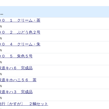
ー
９０ １ クリーム・茶
Ｎ
９０ ２ ぶどう色２号
Ｎ
９０ ４ クリーム・朱
Ｎ
９０ ５ 朱色５号
Ｎ
鉄道キハ６ 完成品
Ｎ
鉄道キホハニ５６ 茶
Ｎ
鉄道キハ３ 完成品
Ｎ
急行〔かすが〕 ２輌セット