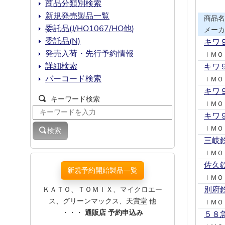
商品分類別検索
新規発売製品一覧
商品名
委託品(J/HO1067/HO他)
メーカ
委託品(N)
キワ
発売入荷・先行予約情報
ＩＭＯ
詳細検索
キワ
バーコード検索
ＩＭＯ
キワ
キーワード検索
ＩＭＯ
キワ
ＩＭＯ
検索
三岐
ＩＭＯ
佐久
新規予約開始製品一覧
ＩＭＯ
ＫＡＴＯ、ＴＯＭＩＸ、マイクロエー
別府
ス、グリーンマックス、天賞堂 他
ＩＭＯ
・・・
通販店 予約申込み
５８