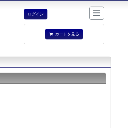
ログイン
カートを見る