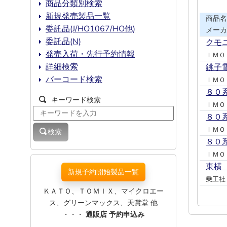
商品分類別検索
新規発売製品一覧
商品名
委託品(J/HO1067/HO他)
メーカ
委託品(N)
クモ
発売入荷・先行予約情報
ＩＭＯ
詳細検索
銚子
バーコード検索
ＩＭＯ
８０
キーワード検索
ＩＭＯ
８０
ＩＭＯ
検索
８０
ＩＭＯ
東横
新規予約開始製品一覧
乗工社
ＫＡＴＯ、ＴＯＭＩＸ、マイクロエー
ス、グリーンマックス、天賞堂 他
・・・
通販店 予約申込み