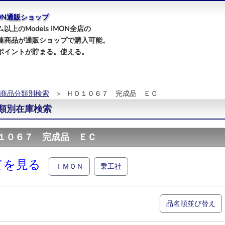
IMON通販ショップ
以上のModels IMON全店の
連商品が通販ショップで購入可能。
ポイントが貯まる。使える。
商品分類別検索
＞ ＨＯ１０６７ 完成品 ＥＣ
類別在庫検索
１０６７ 完成品 ＥＣ
てを見る
ＩＭＯＮ
乗工社
品名順並び替え