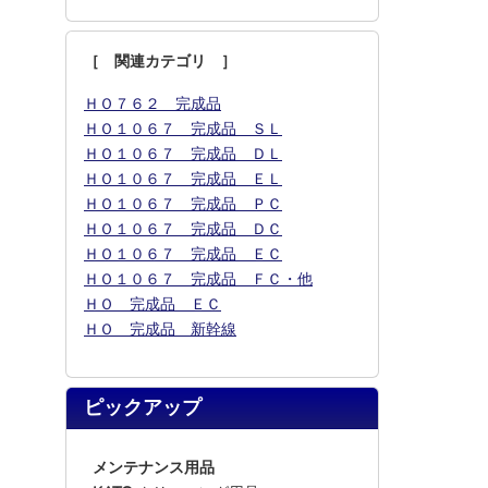
［ 関連カテゴリ ］
ＨＯ７６２ 完成品
ＨＯ１０６７ 完成品 ＳＬ
ＨＯ１０６７ 完成品 ＤＬ
ＨＯ１０６７ 完成品 ＥＬ
ＨＯ１０６７ 完成品 ＰＣ
ＨＯ１０６７ 完成品 ＤＣ
ＨＯ１０６７ 完成品 ＥＣ
ＨＯ１０６７ 完成品 ＦＣ・他
ＨＯ 完成品 ＥＣ
ＨＯ 完成品 新幹線
ピックアップ
メンテナンス用品