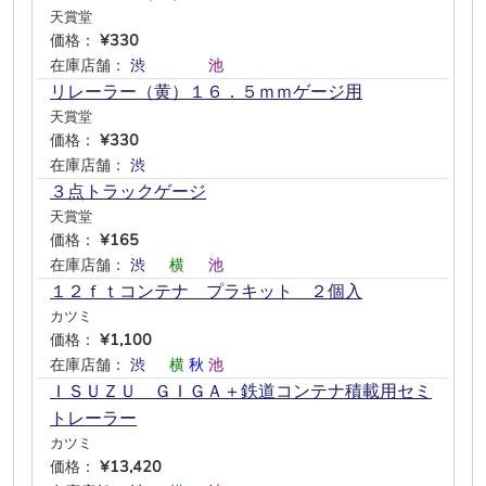
天賞堂
価格：
¥330
在庫店舗：
渋
―
―
―
池
―
リレーラー（黄）１６．５ｍｍゲージ用
天賞堂
価格：
¥330
在庫店舗：
渋
―
―
―
―
―
３点トラックゲージ
天賞堂
価格：
¥165
在庫店舗：
渋
―
横
―
池
―
１２ｆｔコンテナ プラキット ２個入
カツミ
価格：
¥1,100
在庫店舗：
渋
―
横
秋
池
―
ＩＳＵＺＵ ＧＩＧＡ＋鉄道コンテナ積載用セミ
トレーラー
カツミ
価格：
¥13,420