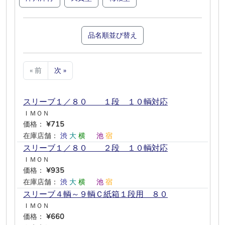
品名順並び替え
« 前
次 »
スリーブ１／８０ １段 １０輌対応
ＩＭＯＮ
価格：
¥715
在庫店舗：
渋
大
横
―
池
宿
スリーブ１／８０ ２段 １０輌対応
ＩＭＯＮ
価格：
¥935
在庫店舗：
渋
大
横
―
池
宿
スリーブ４輌～９輌Ｃ紙箱１段用 ８０
ＩＭＯＮ
価格：
¥660