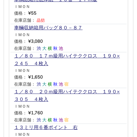
ＩＭＯＮ
価格：
¥55
在庫店舗：
品切
車輛収納箱用バッグ８０－８７
ＩＭＯＮ
価格：
¥3,080
在庫店舗：
渋
大
横
秋
池
―
１／８０ １７ｍ級用ハイテククロス １９０×
２４５ ４枚入
ＩＭＯＮ
価格：
¥1,650
在庫店舗：
渋
大
横
秋
池
宿
１／８０ ２０ｍ級用ハイテククロス １９０×
３０５ ４枚入
ＩＭＯＮ
価格：
¥1,760
在庫店舗：
渋
大
横
秋
池
宿
１３ミリ用６番ポイント 右
ＩＭＯＮ