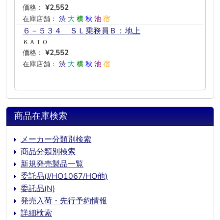
価格：
¥2,552
在庫店舗：
渋
大
横
秋
池
宿
６－５３４ ＳＬ乗務員Ｂ：地上
ＫＡＴＯ
価格：
¥2,552
在庫店舗：
渋
大
横
秋
池
宿
商品在庫検索
メーカー分類別検索
商品分類別検索
新規発売製品一覧
委託品(J/HO1067/HO他)
委託品(N)
発売入荷・先行予約情報
詳細検索