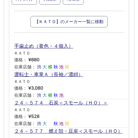
【ＫＡＴＯ】のメーカー一覧に移動
手歯止め（黄色・４個入）
ＫＡＴＯ
価格：
¥880
在庫店舗：
渋
大
横
秋
池
宿
運転士・車掌Ａ（長袖／濃紺）
ＫＡＴＯ
価格：
¥3,080
在庫店舗：
渋
大
横
秋
池
―
２４－５７４ 石炭＜スモール（ＨＯ）＞
ＫＡＴＯ
価格：
¥528
在庫店舗：
渋
大
―
秋
池
宿
２４－５７７ 燃え殻・豆炭＜スモール（ＨＯ）