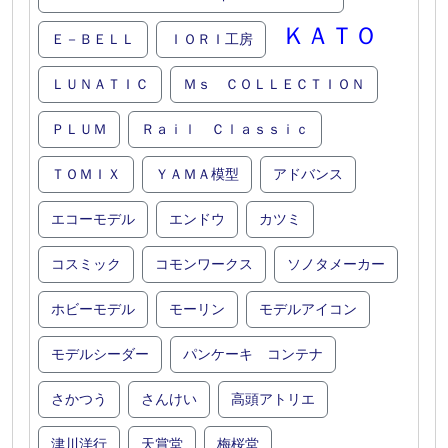
ＫＡＴＯ
Ｅ－ＢＥＬＬ
ＩＯＲＩ工房
ＬＵＮＡＴＩＣ
Ｍｓ ＣＯＬＬＥＣＴＩＯＮ
ＰＬＵＭ
Ｒａｉｌ Ｃｌａｓｓｉｃ
ＴＯＭＩＸ
ＹＡＭＡ模型
アドバンス
エコーモデル
エンドウ
カツミ
コスミック
コモンワークス
ソノタメーカー
ホビーモデル
モーリン
モデルアイコン
モデルシーダー
パンケーキ コンテナ
さかつう
さんけい
高頭アトリエ
津川洋行
天賞堂
梅桜堂