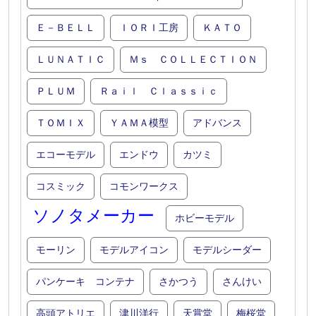
Ｅ－ＢＥＬＬ
ＩＯＲＩ工房
ＫＡＴＯ
ＬＵＮＡＴＩＣ
Ｍｓ ＣＯＬＬＥＣＴＩＯＮ
ＰＬＵＭ
Ｒａｉｌ Ｃｌａｓｓｉｃ
ＴＯＭＩＸ
ＹＡＭＡ模型
アドバンス
エコーモデル
エンドウ
カツミ
コスミック
コモンワークス
ソノタメーカー
ホビーモデル
モーリン
モデルアイコン
モデルシーダー
パンケーキ コンテナ
さかつう
さんけい
高頭アトリエ
津川洋行
天賞堂
梅桜堂