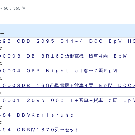
-
50
/
355
件
ー
２９５ ＯＢＢ ２０９５ ０４４－４ ＤＣＣ ＥｐⅤ Ｈ
Ｏ
００００３ ＤＢ ＢＲ１６９凸形電機＋貨車４両 ＥｐⅣ
Ｏ
００００４ ＯＢＢ Ｎｉｇｈｔｊｅｔ客車７両ＥｐⅥ
Ｏ
１０００３ＤＢ １６９凸型電機＋貨車４両 ＥｐⅣ ＤＣＣ
Ｏ
４０００１ ２０９５ ００５ー１＋客車＋貨車 ５両 Ｅｐ
Ｏ
４８４ ＤＢⅣＫａｒｌｓｒｕｈｅ
Ｏ
４９４ ＯＢＢⅣ１６７０列車セット