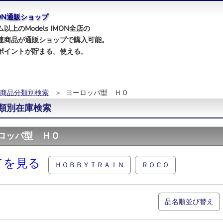
IMON通販ショップ
以上のModels IMON全店の
連商品が通販ショップで購入可能。
ポイントが貯まる。使える。
商品分類別検索
＞ ヨーロッパ型 ＨＯ
類別在庫検索
ロッパ型 ＨＯ
てを見る
ＨＯＢＢＹＴＲＡＩＮ
ＲＯＣＯ
品名順並び替え