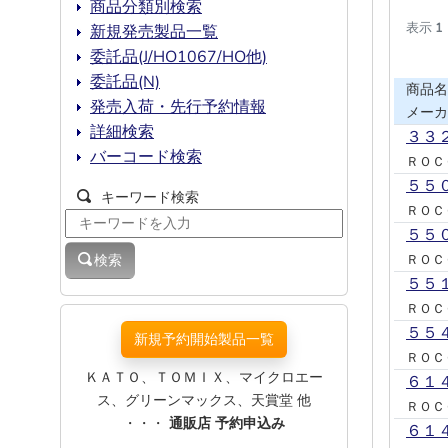
商品分類別検索
表示
1
新規発売製品一覧
委託品(J/HO1067/HO他)
委託品(N)
商品名
発売入荷・先行予約情報
メーカ
詳細検索
３３
バーコード検索
ＲＯＣ
５５
キーワード検索
ＲＯＣ
５５
検索
ＲＯＣ
５５
ＲＯＣ
５５
新規予約開始製品一覧
ＲＯＣ
ＫＡＴＯ、ＴＯＭＩＸ、マイクロエー
６１
ス、グリーンマックス、天賞堂 他
ＲＯＣ
・・・
通販店 予約申込み
６１