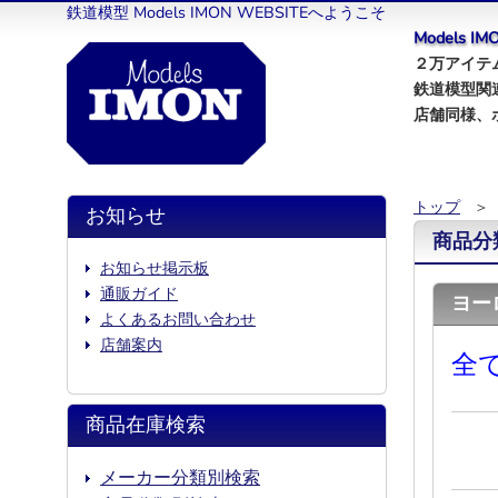
鉄道模型 Models IMON WEBSITEへようこそ
Models 
２万アイテム
鉄道模型関
店舗同様、
トップ
＞
お知らせ
商品分
お知らせ掲示板
通販ガイド
ヨー
よくあるお問い合わせ
店舗案内
全
商品在庫検索
メーカー分類別検索