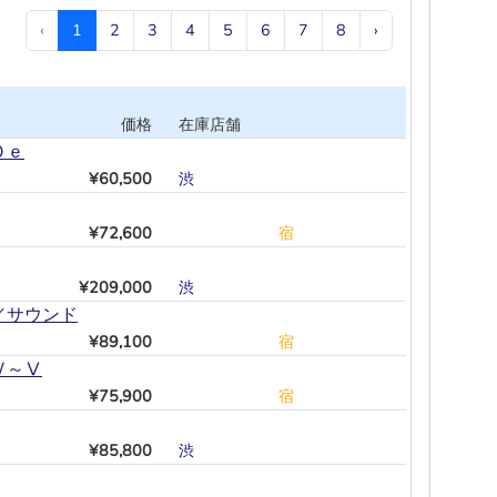
‹
1
2
3
4
5
6
7
8
›
価格
在庫店舗
Ｏｅ
¥60,500
渋
―
―
―
―
―
¥72,600
―
―
―
―
―
宿
¥209,000
渋
―
―
―
―
―
／サウンド
¥89,100
―
―
―
―
―
宿
Ⅳ～Ⅴ
¥75,900
―
―
―
―
―
宿
¥85,800
渋
―
―
―
―
―