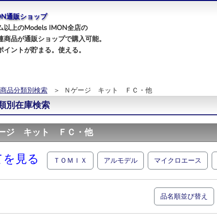
IMON通販ショップ
以上のModels IMON全店の
連商品が通販ショップで購入可能。
ポイントが貯まる。使える。
商品分類別検索
＞ Ｎゲージ キット ＦＣ・他
類別在庫検索
ージ キット ＦＣ・他
てを見る
ＴＯＭＩＸ
アルモデル
マイクロエース
品名順並び替え