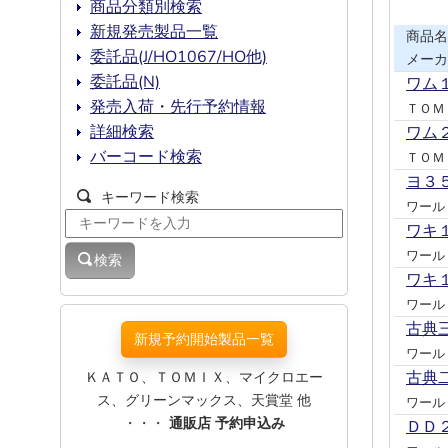
商品分類別検索
新規発売製品一覧
商品名
委託品(J/HO1067/HO他)
メーカ
委託品(N)
ワム
発売入荷・先行予約情報
ＴＯＭ
詳細検索
ワム
バーコード検索
ＴＯＭ
ヨ３
キーワード検索
ワール
ワキ
ワール
検索
ワキ
ワール
古典
新規予約開始製品一覧
ワール
ＫＡＴＯ、ＴＯＭＩＸ、マイクロエー
古典
ス、グリーンマックス、天賞堂 他
ワール
・・・
通販店 予約申込み
ＤＤ