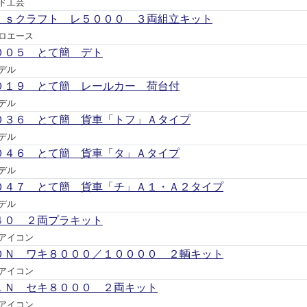
ド工芸
＇ｓクラフト レ５０００ ３両組立キット
ロエース
００５ とて簡 デト
デル
０１９ とて簡 レールカー 荷台付
デル
０３６ とて簡 貨車「トフ」Ａタイプ
デル
０４６ とて簡 貨車「タ」Ａタイプ
デル
０４７ とて簡 貨車「チ」Ａ１・Ａ２タイプ
デル
４０ ２両プラキット
アイコン
０Ｎ ワキ８０００／１００００ ２輌キット
アイコン
１Ｎ セキ８０００ ２両キット
アイコン