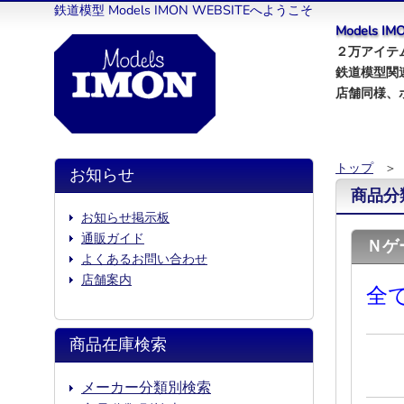
鉄道模型 Models IMON WEBSITEへようこそ
Models 
２万アイテム
鉄道模型関
店舗同様、
トップ
＞
お知らせ
商品分
お知らせ掲示板
通販ガイド
Ｎゲ
よくあるお問い合わせ
店舗案内
全
商品在庫検索
メーカー分類別検索