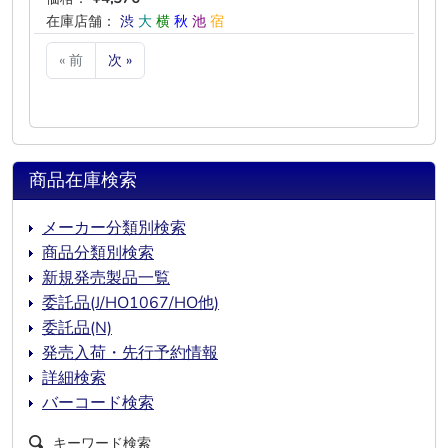
在庫店舗：
渋
大
横
秋
池
宿
« 前
次 »
商品在庫検索
メーカー分類別検索
商品分類別検索
新規発売製品一覧
委託品(J/HO1067/HO他)
委託品(N)
発売入荷・先行予約情報
詳細検索
バーコード検索
キーワード検索