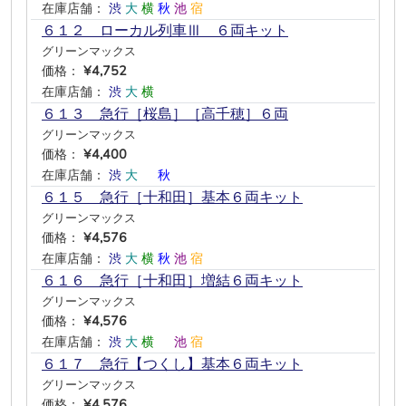
在庫店舗：
渋
大
横
秋
池
宿
６１２ ローカル列車Ⅲ ６両キット
グリーンマックス
価格：
¥4,752
在庫店舗：
渋
大
横
―
―
―
６１３ 急行［桜島］［高千穂］６両
グリーンマックス
価格：
¥4,400
在庫店舗：
渋
大
―
秋
―
―
６１５ 急行［十和田］基本６両キット
グリーンマックス
価格：
¥4,576
在庫店舗：
渋
大
横
秋
池
宿
６１６ 急行［十和田］増結６両キット
グリーンマックス
価格：
¥4,576
在庫店舗：
渋
大
横
―
池
宿
６１７ 急行【つくし】基本６両キット
グリーンマックス
価格：
¥4,576