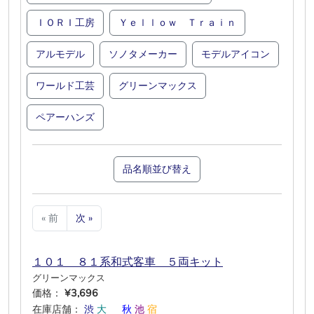
ＩＯＲＩ工房
Ｙｅｌｌｏｗ Ｔｒａｉｎ
アルモデル
ソノタメーカー
モデルアイコン
ワールド工芸
グリーンマックス
ペアーハンズ
品名順並び替え
« 前
次 »
１０１ ８１系和式客車 ５両キット
グリーンマックス
価格：
¥3,696
在庫店舗：
渋
大
―
秋
池
宿