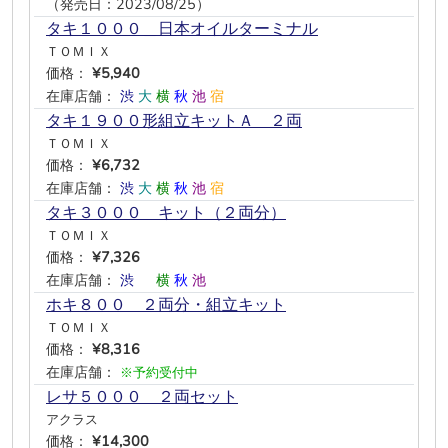
（発売日：2023/08/25）
タキ１０００＿日本オイルターミナル
ＴＯＭＩＸ
価格：
¥5,940
在庫店舗：
渋
大
横
秋
池
宿
タキ１９００形組立キットＡ ２両
ＴＯＭＩＸ
価格：
¥6,732
在庫店舗：
渋
大
横
秋
池
宿
タキ３０００ キット（２両分）
ＴＯＭＩＸ
価格：
¥7,326
在庫店舗：
渋
―
横
秋
池
―
ホキ８００ ２両分・組立キット
ＴＯＭＩＸ
価格：
¥8,316
在庫店舗：
※予約受付中
レサ５０００ ２両セット
アクラス
価格：
¥14,300