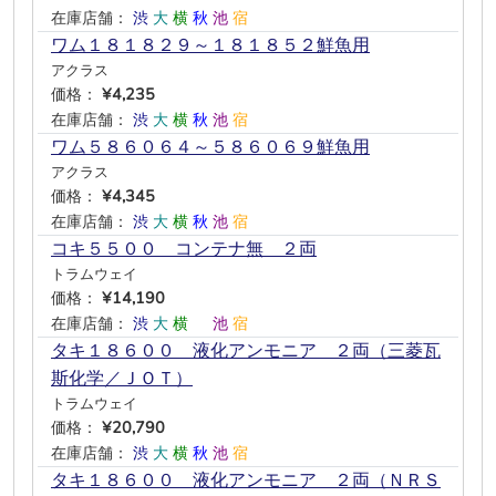
在庫店舗：
渋
大
横
秋
池
宿
ワム１８１８２９～１８１８５２鮮魚用
アクラス
価格：
¥4,235
在庫店舗：
渋
大
横
秋
池
宿
ワム５８６０６４～５８６０６９鮮魚用
アクラス
価格：
¥4,345
在庫店舗：
渋
大
横
秋
池
宿
コキ５５００ コンテナ無 ２両
トラムウェイ
価格：
¥14,190
在庫店舗：
渋
大
横
―
池
宿
タキ１８６００ 液化アンモニア ２両（三菱瓦
斯化学／ＪＯＴ）
トラムウェイ
価格：
¥20,790
在庫店舗：
渋
大
横
秋
池
宿
タキ１８６００ 液化アンモニア ２両（ＮＲＳ