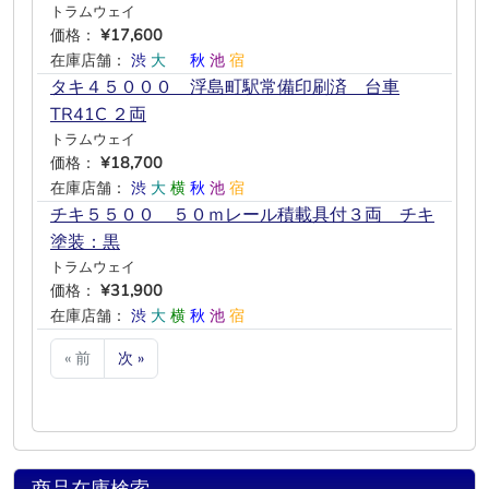
トラムウェイ
価格：
¥17,600
在庫店舗：
渋
大
―
秋
池
宿
タキ４５０００ 浮島町駅常備印刷済 台車
TR41C ２両
トラムウェイ
価格：
¥18,700
在庫店舗：
渋
大
横
秋
池
宿
チキ５５００ ５０ｍレール積載具付３両 チキ
塗装：黒
トラムウェイ
価格：
¥31,900
在庫店舗：
渋
大
横
秋
池
宿
« 前
次 »