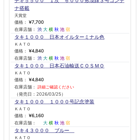
チキ５５００ １次 ６０００形淡緑３号コンテ
ナ搭載
天賞堂
価格：
¥7,700
在庫店舗：
渋
大
横
秋
池
宿
タキ１０００ 日本オイルターミナル色
ＫＡＴＯ
価格：
¥4,840
在庫店舗：
渋
大
横
秋
池
宿
タキ１０００ 日本石油輸送ＣＯＳＭＯ
ＫＡＴＯ
価格：
¥4,840
在庫店舗：
詳細ご確認ください
（発売日：2026/03/25）
タキ１０００ １０００号記念塗装
ＫＡＴＯ
価格：
¥6,160
在庫店舗：
―
大
横
秋
池
宿
タキ４３０００ ブルー＿
ＫＡＴＯ