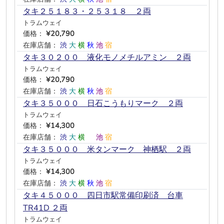
タキ２５１８３・２５３１８ ２両
トラムウェイ
価格：
¥20,790
在庫店舗：
渋
大
横
秋
池
宿
タキ３０２００ 液化モノメチルアミン ２両
トラムウェイ
価格：
¥20,790
在庫店舗：
渋
大
横
秋
池
宿
タキ３５０００ 日石こうもりマーク ２両
トラムウェイ
価格：
¥14,300
在庫店舗：
渋
大
横
―
池
宿
タキ３５０００ 米タンマーク 神栖駅 ２両
トラムウェイ
価格：
¥14,300
在庫店舗：
渋
大
横
秋
池
宿
タキ４５０００ 四日市駅常備印刷済 台車
TR41D ２両
トラムウェイ