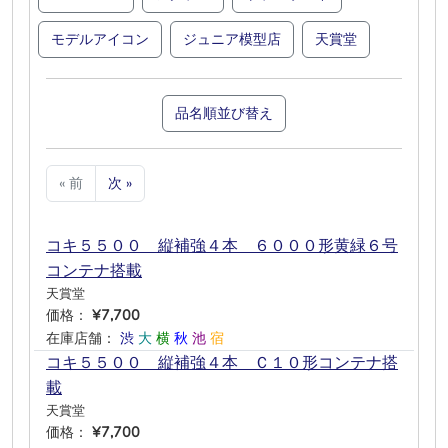
モデルアイコン
ジュニア模型店
天賞堂
品名順並び替え
« 前
次 »
コキ５５００ 縦補強４本 ６０００形黄緑６号
コンテナ搭載
天賞堂
価格：
¥7,700
在庫店舗：
渋
大
横
秋
池
宿
コキ５５００ 縦補強４本 Ｃ１０形コンテナ搭
載
天賞堂
価格：
¥7,700