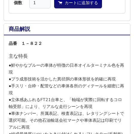
個数
カートに追加する
商品解説
品番 １－８２２
主な特長
●鮮やかなブルーの車体が特徴の日本オイルターミナル色を再
現
●プラ成形技術を活かした異径胴の車体形状を的確に再現
●手スリ・台枠・配管などの車体各所のディテールを細密に再
現
●立体感あふれるFT21台車と、「軸端が実際に回転するコロ
軸受部」により、リアルな走行シーンを再現
●車体ナンバー、所属表記、検査表記は、レタリングシートで
選択可能。その他石油輸送会社マークや車体表記は印刷でリ
アルに再現