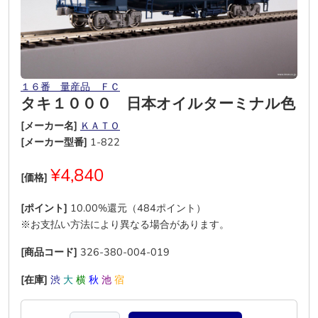
１６番 量産品 ＦＣ
タキ１０００ 日本オイルターミナル色
[メーカー名]
ＫＡＴＯ
[メーカー型番]
1-822
¥4,840
[価格]
[ポイント]
10.00%還元（484ポイント）
※お支払い方法により異なる場合があります。
[商品コード]
326-380-004-019
[在庫]
渋
大
横
秋
池
宿